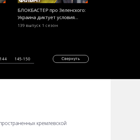
БЛОКБАСТЕР про Зеленского:
Россия воюет пр
Украина диктует условия
МЕКСИКАНСКИХ 
Голливуду? ОСТОРОЖНО!
ОСТОРОЖНО! Ф
139 выпуск
1 сезон
130 выпуск
1 сезо
ФЕЙК
-144
145-150
Свернуть
аспространенных кремлевской