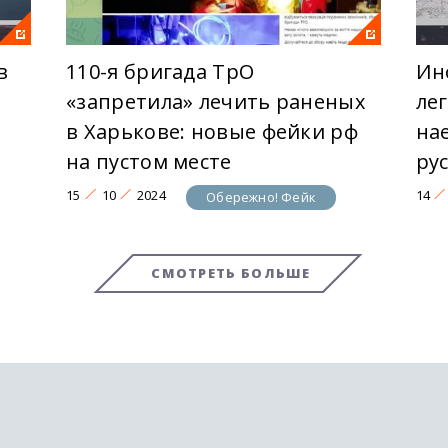
в
110-я бригада ТрО
Ин
и
«запретила» лечить раненых
ле
в Харькове: новые фейки рф
на
на пустом месте
ру
15
10
2024
14
Обережно! Фейк
СМОТРЕТЬ БОЛЬШЕ