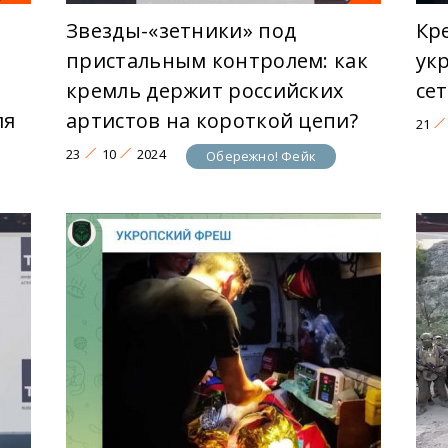
Звезды-«зетники» под
Кр
пристальным контролем: как
ук
кремль держит российских
се
ля
артистов на короткой цепи?
21
23
10
2024
Обережно! Фейк