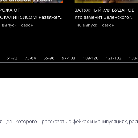
ГРОЖАЮТ
ЗАЛУЖНЫЙ или БУДАНОВ:
ОКАЛИПСИСОМ! Развяжет
Кто заменит Зеленского?
 россия ядерную войну?
ОСТОРОЖНО! ФЕЙК
1 выпуск
1 сезон
140 выпуск
1 сезон
ТОРОЖНО! ФЕЙК
61-72
73-84
85-96
97-108
109-120
121-132
133
ая цель которого – рассказать о фейках и манипуляциях, р