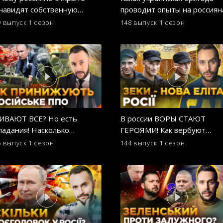
навидят собственную
проводит опыты на россиян
мию? ОСТОРОЖНО! ФЕЙК
ОСТОРОЖНО! ФЕЙК
9 выпуск
1 сезон
148 выпуск
1 сезон
ИВАЮТ ВСЕ? Но есть
В россии ВОРЫ СТАЮТ
падания! Насколько
ГЕРОЯМИ! Как вербуют
дежно российское ПВО?
заключенных в армию рф?
5 выпуск
1 сезон
144 выпуск
1 сезон
ТОРОЖНО! ФЕЙК
ОСТОРОЖНО! ФЕЙК