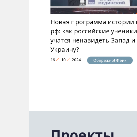
Новая программа истории 
рф: как российские ученик
учатся ненавидеть Запад и
Украину?
16
10
2024
Обережно! Фейк
Проекты