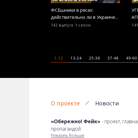
ФСБшники в рясах:
У
действительно ли в Украине
АП
«преследуют христиан»?
ли
142 выпуск
1 сезон
14
ОСТОРОЖНО! ФЕЙК
ОС
1-12
13-24
25-36
37-48
49-60
О проекте
Новости
«Обережно! Фейк»
- проект, главн
пропагандой.
Показать больше