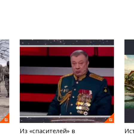
 Александром Преподобным будут разбирать российские н
раины. Кроме того, на примере самых опасных фейков, рас
к выявлять дезинформацию, чтобы не попасть на крючок 
Из «спасителей» в
Ис