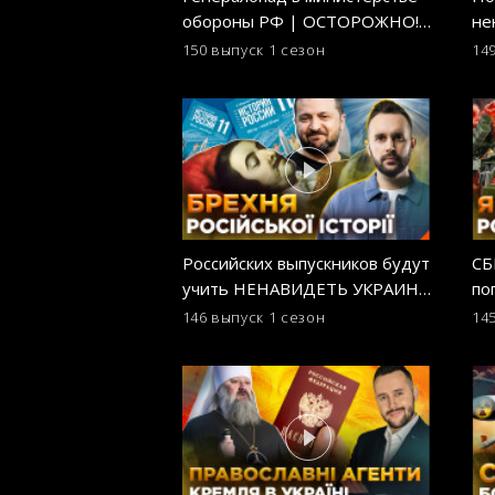
обороны РФ | ОСТОРОЖНО!
не
ФЕЙК
ар
150 выпуск
1 сезон
14
Российских выпускников будут
СБ
учить НЕНАВИДЕТЬ УКРАИНУ!
по
Новая история для старших
на
146 выпуск
1 сезон
14
классов! ОСТОРОЖНО! ФЕЙК
ОС