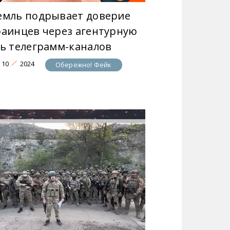
емль подрывает доверие
раинцев через агентурную
ть телеграмм-каналов
10
2024
Обережно! Фейк