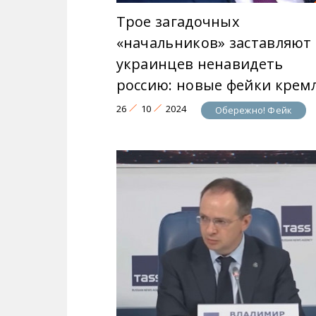
Трое загадочных
«начальников» заставляют
украинцев ненавидеть
россию: новые фейки крем
26
10
2024
Обережно! Фейк