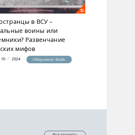
остранцы в ВСУ –
гальные воины или
емники? Развенчание
сских мифов
10
2024
Обережно! Фейк
Все проекты