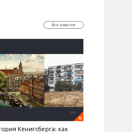
арративы и схемы дезинформации,
пространенных среди украинцев,
вражеской пропаганды.
Все новости
тория Кенигсберга: как