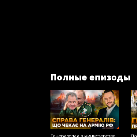
Полные епизоды
Генералопад в министерстве
По