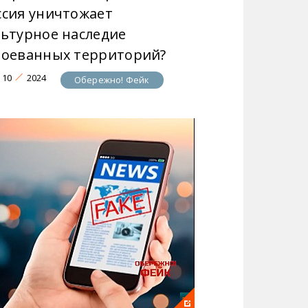
ссия уничтожает
льтурное наследие
воеванных территорий?
10
2024
Обережно! Фейк