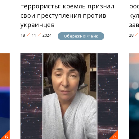
террористы: кремль признал
ро
свои преступления против
ку
украинцев
за
18
11
2024
28
Обережно! Фейк