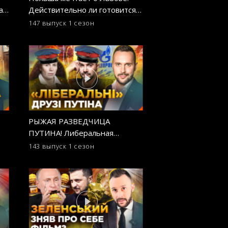
ах?
Действительно ли готовится
Медведчука: гро
нападение на Украину с тыла?
возвращение кум
147 выпуск
1 сезон
138 выпуск
1 сезо
ОСТОРОЖНО! ФЕЙК
инфопространств
ОСТОРОЖНО! Ф
РЫЖАЯ РАЗВЕДЧИЦА
Григорий Азарено
ПУТИНА! Либеральная
работает пропаг
журналистка Латынина
Лукашенко. ОСТ
143 выпуск
1 сезон
134 выпуск
1 сезо
продолжает работать на ФСБ?
ФЕЙК
ОСТОРОЖНО! ФЕЙК