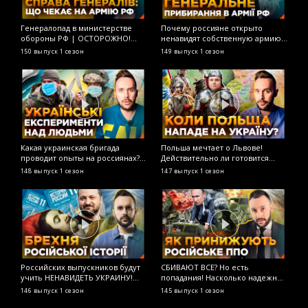
Генералопад в министерстве
Почему россияне открыто
Н
обороны РФ | ОСТОРОЖНО!
ненавидят собственную армию?
М
ФЕЙК
ОСТОРОЖНО! ФЕЙК
в
150 выпуск
1 сезон
149 выпуск
1 сезон
1
и
О
Какая украинская бригада
Польша мечтает о Львове!
Л
проводит опыты на россиянах?
Действительно ли готовится
р
ОСТОРОЖНО! ФЕЙК
нападение на Украину с тыла?
д
148 выпуск
1 сезон
147 выпуск
1 сезон
1
ОСТОРОЖНО! ФЕЙК
О
Российских выпускников будут
СБИВАЮТ ВСЕ? Но есть
Г
учить НЕНАВИДЕТЬ УКРАИНУ!
попадания! Насколько надежно
р
Новая история для старших
российское ПВО? ОСТОРОЖНО!
Л
146 выпуск
1 сезон
145 выпуск
1 сезон
1
классов! ОСТОРОЖНО! ФЕЙК
ФЕЙК