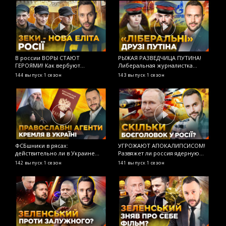
В россии ВОРЫ СТАЮТ
РЫЖАЯ РАЗВЕДЧИЦА ПУТИНА!
М
ГЕРОЯМИ! Как вербуют
Либеральная журналистка
н
заключенных в армию рф?
Латынина продолжает работать
О
144 выпуск
1 сезон
143 выпуск
1 сезон
1
ОСТОРОЖНО! ФЕЙК
на ФСБ? ОСТОРОЖНО! ФЕЙК
ФСБшники в рясах:
УГРОЖАЮТ АПОКАЛИПСИСОМ!
Р
действительно ли в Украине
Развяжет ли россия ядерную
М
«преследуют христиан»?
войну? ОСТОРОЖНО! ФЕЙК
О
142 выпуск
1 сезон
141 выпуск
1 сезон
1
ОСТОРОЖНО! ФЕЙК