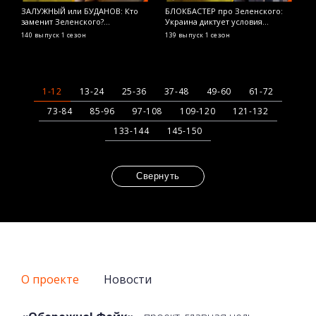
ЗАЛУЖНЫЙ или БУДАНОВ: Кто
БЛОКБАСТЕР про Зеленского:
Я
заменит Зеленского?
Украина диктует условия
р
ОСТОРОЖНО! ФЕЙК
Голливуду? ОСТОРОЖНО! ФЕЙК
т
140 выпуск
1 сезон
139 выпуск
1 сезон
1
Ф
1-12
13-24
25-36
37-48
49-60
61-72
73-84
85-96
97-108
109-120
121-132
133-144
145-150
Свернуть
О проекте
Новости