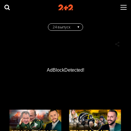
24 выпуск
AdBlockDetected!