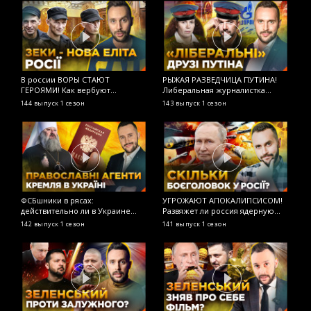
В россии ВОРЫ СТАЮТ
РЫЖАЯ РАЗВЕДЧИЦА ПУТИНА!
М
ГЕРОЯМИ! Как вербуют
Либеральная журналистка
н
заключенных в армию рф?
Латынина продолжает работать
О
144 выпуск
1 сезон
143 выпуск
1 сезон
1
ОСТОРОЖНО! ФЕЙК
на ФСБ? ОСТОРОЖНО! ФЕЙК
ФСБшники в рясах:
УГРОЖАЮТ АПОКАЛИПСИСОМ!
Р
действительно ли в Украине
Развяжет ли россия ядерную
М
«преследуют христиан»?
войну? ОСТОРОЖНО! ФЕЙК
О
142 выпуск
1 сезон
141 выпуск
1 сезон
1
ОСТОРОЖНО! ФЕЙК