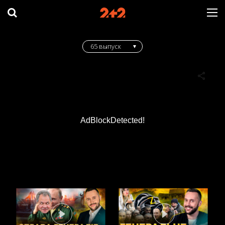
65 выпуск
AdBlockDetected!