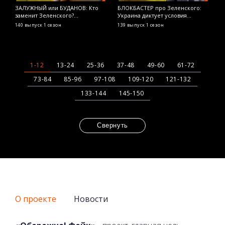
ЗАЛУЖНЫЙ или БУДАНОВ: Кто
БЛОКБАСТЕР про Зеленского:
Я
заменит Зеленского?
Украина диктует условия
р
ОСТОРОЖНО! ФЕЙК
Голливуду? ОСТОРОЖНО! ФЕЙК
т
140 выпуск
1 сезон
139 выпуск
1 сезон
1
Ф
1-12
13-24
25-36
37-48
49-60
61-72
73-84
85-96
97-108
109-120
121-132
133-144
145-150
Свернуть
О проекте
Новости