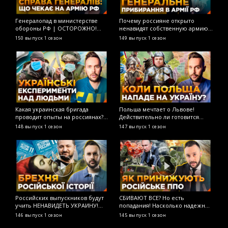
Генералопад в министерстве
Почему россияне открыто
Н
обороны РФ | ОСТОРОЖНО!
ненавидят собственную армию?
М
ФЕЙК
ОСТОРОЖНО! ФЕЙК
в
150 выпуск
1 сезон
149 выпуск
1 сезон
1
и
О
Какая украинская бригада
Польша мечтает о Львове!
Л
проводит опыты на россиянах?
Действительно ли готовится
р
ОСТОРОЖНО! ФЕЙК
нападение на Украину с тыла?
д
148 выпуск
1 сезон
147 выпуск
1 сезон
1
ОСТОРОЖНО! ФЕЙК
О
Российских выпускников будут
СБИВАЮТ ВСЕ? Но есть
Г
учить НЕНАВИДЕТЬ УКРАИНУ!
попадания! Насколько надежно
р
Новая история для старших
российское ПВО? ОСТОРОЖНО!
Л
146 выпуск
1 сезон
145 выпуск
1 сезон
1
классов! ОСТОРОЖНО! ФЕЙК
ФЕЙК