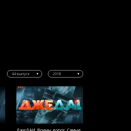
44 выпуск
2018
ДжеДАИ. Воины дорог. Самые
ДжеДАИ. Воины д