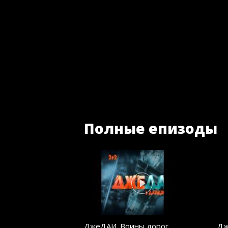
Полные епизоды
ДжеДАИ. Воины дорог.
Дж