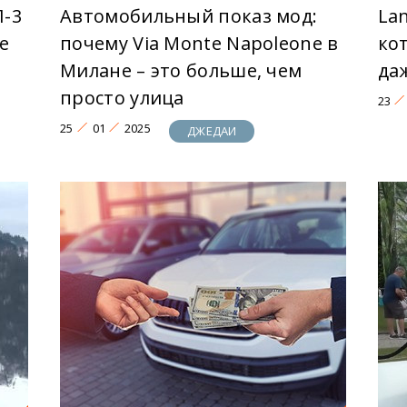
П-3
Автомобильный показ мод:
Lan
е
почему Via Monte Napoleone в
ко
Милане – это больше, чем
да
просто улица
23
25
01
2025
ДЖЕДАИ