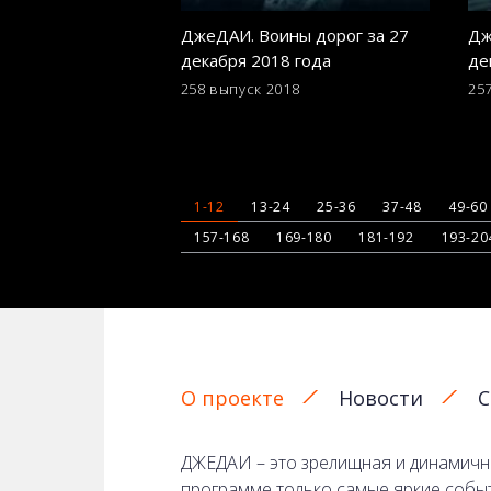
ДжеДАИ. Воины дорог за 27
Дж
декабря 2018 года
де
258 выпуск
2018
25
1-12
13-24
25-36
37-48
49-60
157-168
169-180
181-192
193-20
О проекте
Новости
С
ДЖЕДАИ – это зрелищная и динамична
программе только самые яркие собы