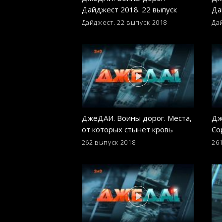
Дайджест 2018. 22 выпуск
Да
Дайджест. 22 выпуск
2018
Да
ДжеДАИ. Воины дорог. Места,
Дж
от которых стынет кровь
Со
ни
262 выпуск
2018
26
ол