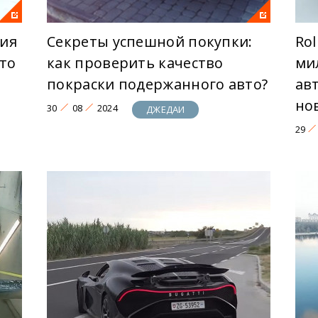
ия
Секреты успешной покупки:
Rol
что
как проверить качество
ми
покраски подержанного авто?
ав
но
30
08
2024
ДЖЕДАИ
29