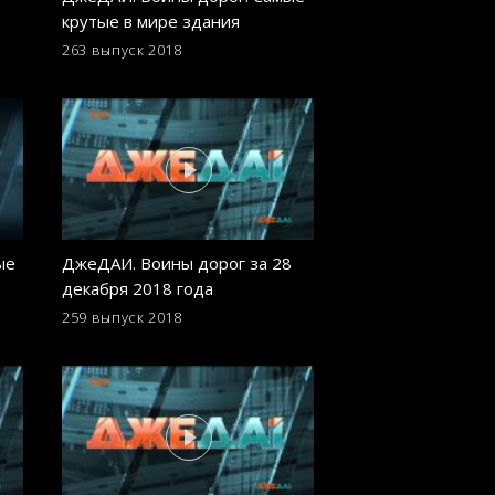
крутые в мире здания
Удивительные п
явления, аномали
263 выпуск
2018
254 выпуск
2018
катастрофы
ые
ДжеДАИ. Воины дорог за 28
ДжеДАИ. Воины д
декабря 2018 года
декабря 2018 год
259 выпуск
2018
250 выпуск
2018