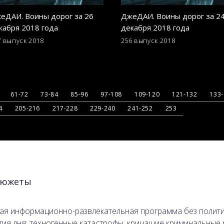
еДАИ. Воины дорог за 26
ДжеДАИ. Воины дорог за 2
кабря 2018 года
декабря 2018 года
7 выпуск
2018
256 выпуск
2018
61-72
73-84
85-96
97-108
109-120
121-132
133
4
205-216
217-228
229-240
241-252
253
южеты
я информационно-развлекательная программа без политики
тия дня: техногенные катастрофы, кричащие криминальные