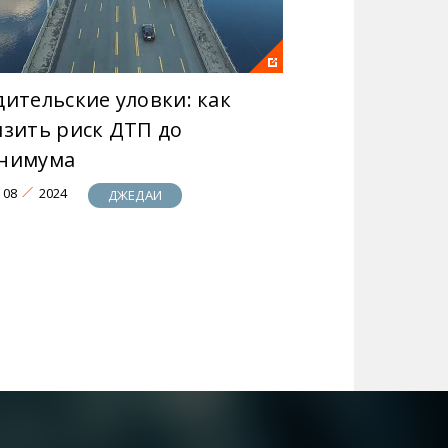
дительские уловки: как
изить риск ДТП до
нимума
08
2024
ДЖЕДАИ