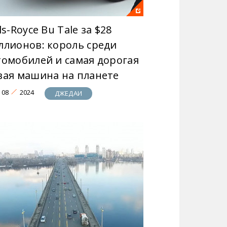
ls-Royce Bu Tale за $28
ллионов: король среди
томобилей и самая дорогая
вая машина на планете
08
2024
ДЖЕДАИ