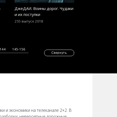
4
ДжеДАИ. Воины дорог. Чудаки
ДжеДАИ. Воины д
и их поступки
декабря 2018 год
255 выпуск
2018
246 выпуск
2018
-144
145-156
Свернуть
 и экономики на телеканале 2+2. В
 разборки, невероятные дорожные