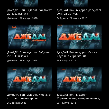
ДжеДАИ. Воины дорог. Дайджест
ДжеДАИ. Воины дорог. Дайджест
Д
2018. 22 выпуск
2018. 21 выпуск
У
я
Дайджест. 22 выпуск
2018
Дайджест. 21 выпуск
2018
2
ДжеДАИ. Воины дорог. Дайджест
ДжеДАИ. Воины дорог. Самые
Д
2018. 18 выпуск
крутые в мире здания
Н
м
Дайджест. 18 выпуск
2018
263 выпуск
2018
2
ДжеДАИ. Воины дорог. Места, от
ДжеДАИ. Воины дорог.
Д
которых стынет кровь
Соревнования, которые никогда
д
не станут олимпийскими
262 выпуск
2018
261 выпуск
2018
2