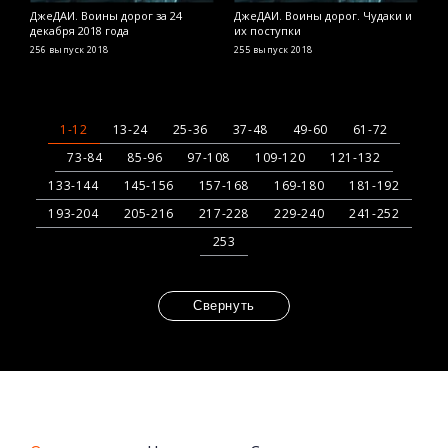
ДжеДАИ. Воины дорог за 24
ДжеДАИ. Воины дорог. Чудаки и
Д
декабря 2018 года
их поступки
д
256 выпуск
2018
255 выпуск
2018
2
1-12
13-24
25-36
37-48
49-60
61-72
73-84
85-96
97-108
109-120
121-132
133-144
145-156
157-168
169-180
181-192
193-204
205-216
217-228
229-240
241-252
253
Свернуть