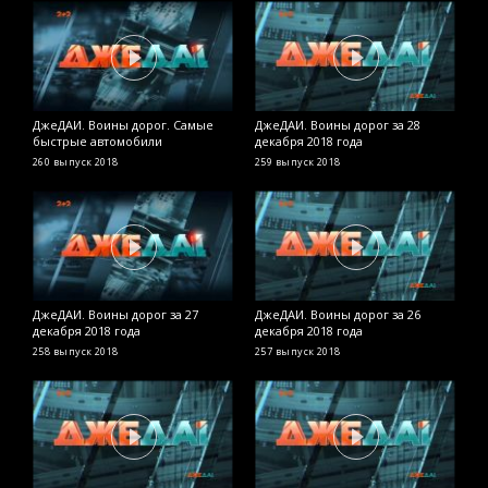
ДжеДАИ. Воины дорог. Самые
ДжеДАИ. Воины дорог за 28
Д
быстрые автомобили
декабря 2018 года
д
260 выпуск
2018
259 выпуск
2018
2
ДжеДАИ. Воины дорог за 27
ДжеДАИ. Воины дорог за 26
Д
декабря 2018 года
декабря 2018 года
д
258 выпуск
2018
257 выпуск
2018
2