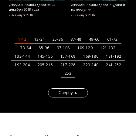
ДжеДАИ. Воины дорог за 24
ДжеДАИ. Воины дорог. Чудаки и
Д
декабря 2018 года
их поступки
д
256 выпуск
2018
255 выпуск
2018
2
1-12
13-24
25-36
37-48
49-60
61-72
73-84
85-96
97-108
109-120
121-132
133-144
145-156
157-168
169-180
181-192
193-204
205-216
217-228
229-240
241-252
253
Свернуть