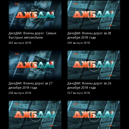
ДжеДАИ. Воины дорог. Самые
ДжеДАИ. Воины дорог за 28
Д
быстрые автомобили
декабря 2018 года
д
260 выпуск
2018
259 выпуск
2018
2
ДжеДАИ. Воины дорог за 27
ДжеДАИ. Воины дорог за 26
Д
декабря 2018 года
декабря 2018 года
д
258 выпуск
2018
257 выпуск
2018
2