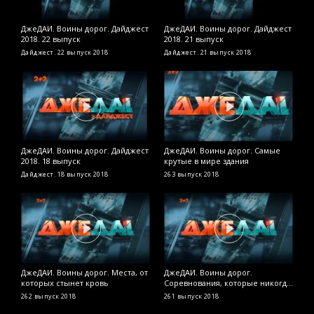
ДжеДАИ. Воины дорог. Дайджест
ДжеДАИ. Воины дорог. Дайджест
Д
2018. 22 выпуск
2018. 21 выпуск
У
я
Дайджест. 22 выпуск
2018
Дайджест. 21 выпуск
2018
2
ДжеДАИ. Воины дорог. Дайджест
ДжеДАИ. Воины дорог. Самые
Д
2018. 18 выпуск
крутые в мире здания
Н
м
Дайджест. 18 выпуск
2018
263 выпуск
2018
2
ДжеДАИ. Воины дорог. Места, от
ДжеДАИ. Воины дорог.
Д
которых стынет кровь
Соревнования, которые никогда
д
не станут олимпийскими
262 выпуск
2018
261 выпуск
2018
2