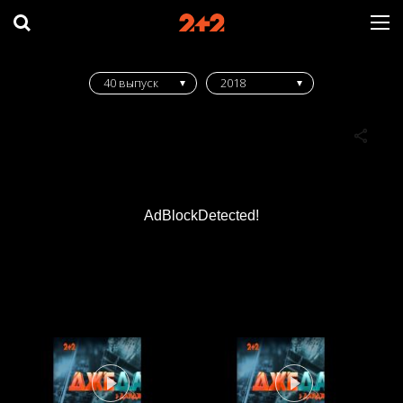
40 выпуск
2018
AdBlockDetected!