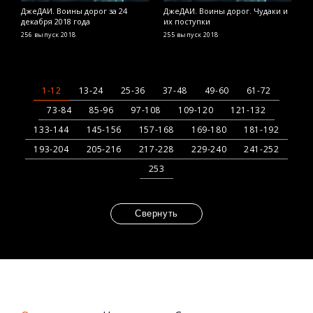
ДжеДАИ. Воины дорог за 24
ДжеДАИ. Воины дорог. Чудаки и
Д
декабря 2018 года
их поступки
д
256 выпуск
2018
255 выпуск
2018
2
1-12
13-24
25-36
37-48
49-60
61-72
73-84
85-96
97-108
109-120
121-132
133-144
145-156
157-168
169-180
181-192
193-204
205-216
217-228
229-240
241-252
253
Свернуть