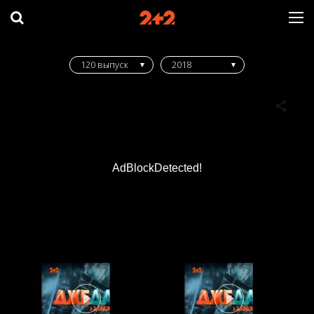
120 выпуск
2018
AdBlockDetected!