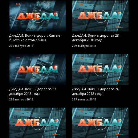
ДжеДАИ. Воины дорог. Самые
ДжеДАИ. Воины дорог за 28
Д
быстрые автомобили
декабря 2018 года
д
260 выпуск
2018
259 выпуск
2018
2
ДжеДАИ. Воины дорог за 27
ДжеДАИ. Воины дорог за 26
Д
декабря 2018 года
декабря 2018 года
д
258 выпуск
2018
257 выпуск
2018
2