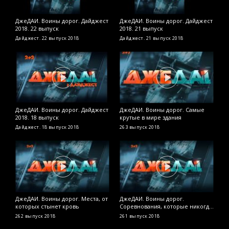
ДжеДАИ. Воины дорог. Дайджест
ДжеДАИ. Воины дорог. Дайджест
Д
2018. 22 выпуск
2018. 21 выпуск
У
я
Дайджест. 22 выпуск
2018
Дайджест. 21 выпуск
2018
2
ДжеДАИ. Воины дорог. Дайджест
ДжеДАИ. Воины дорог. Самые
Д
2018. 18 выпуск
крутые в мире здания
Н
м
Дайджест. 18 выпуск
2018
263 выпуск
2018
2
ДжеДАИ. Воины дорог. Места, от
ДжеДАИ. Воины дорог.
Д
которых стынет кровь
Соревнования, которые никогда
д
не станут олимпийскими
262 выпуск
2018
261 выпуск
2018
2