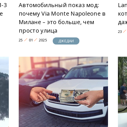
П-3
Автомобильный показ мод:
Lan
е
почему Via Monte Napoleone в
ко
Милане – это больше, чем
да
просто улица
23
25
01
2025
ДЖЕДАИ