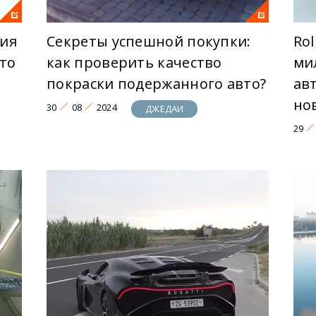
ия
Секреты успешной покупки:
Rol
что
как проверить качество
ми
покраски подержанного авто?
ав
но
30
08
2024
ДЖЕДАИ
29