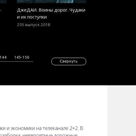
4
ДжеДАИ. Воины дорог. Чудаки
ДжеДАИ. Воины д
и их поступки
декабря 2018 год
255 выпуск
2018
246 выпуск
2018
-144
145-156
Свернуть
 и экономики на телеканале 2+2. В
 разборки, невероятные дорожные