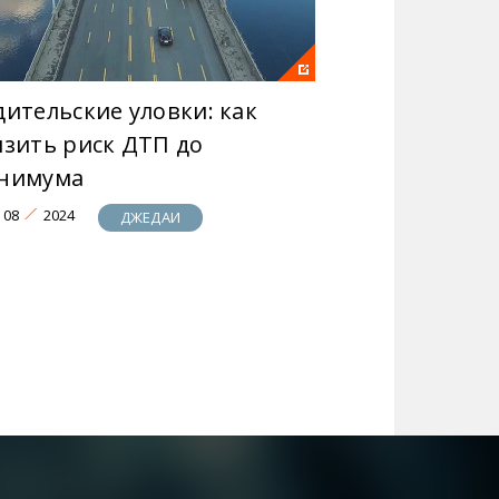
дительские уловки: как
изить риск ДТП до
нимума
08
2024
ДЖЕДАИ