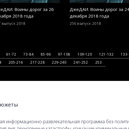
еДАИ. Воины дорог за 26
ДжеДАИ. Воины дорог за 2
кабря 2018 года
декабря 2018 года
7 выпуск
2018
256 выпуск
2018
61-72
73-84
85-96
97-108
109-120
121-132
133
4
205-216
217-228
229-240
241-252
253
южеты
я информационно-развлекательная программа без политики
тия дня: техногенные катастрофы, кричащие криминальные