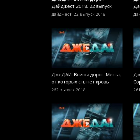
Дайджест 2018. 22 выпуск
Да
Дайджест. 22 выпуск
2018
Да
ДжеДАИ. Воины дорог. Места,
Дж
от которых стынет кровь
Со
ни
262 выпуск
2018
26
ол