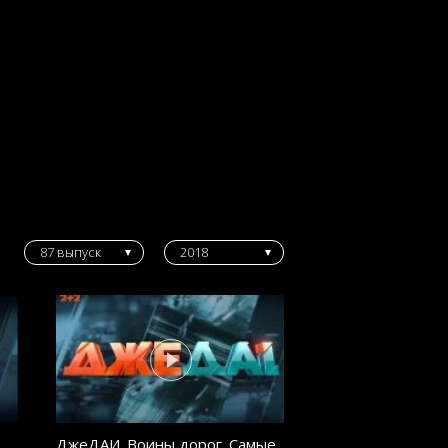
87 выпуск
2018
ДжеДАИ. Воины дорог. Самые
ДжеДАИ. Воины д