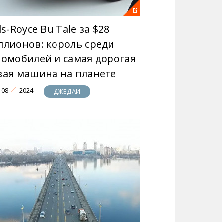
ls-Royce Bu Tale за $28
ллионов: король среди
томобилей и самая дорогая
вая машина на планете
08
2024
ДЖЕДАИ