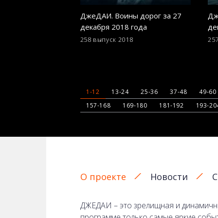
ДжеДАИ. Воины дорог за 27
Дж
декабря 2018 года
де
258 выпуск
2018
25
1-12
13-24
25-36
37-48
49-60
157-168
169-180
181-192
193-20
О проекте
Новости
С
ДЖЕДАИ – это зрелищная и динамична
программе только самые яркие собы