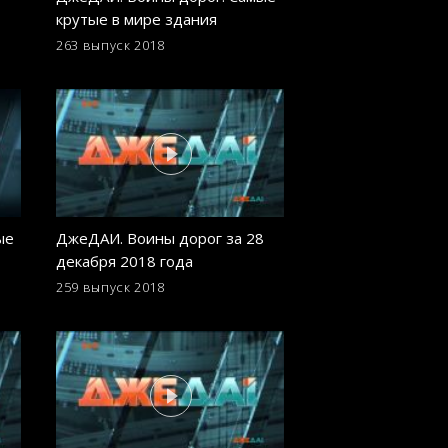
крутые в мире здания
Удивительные п
явления, аномали
263 выпуск
2018
254 выпуск
2018
катастрофы
ые
ДжеДАИ. Воины дорог за 28
ДжеДАИ. Воины д
декабря 2018 года
декабря 2018 год
259 выпуск
2018
250 выпуск
2018