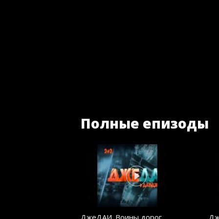
Полные епизоды
ДжеДАИ. Воины дорог.
Дж