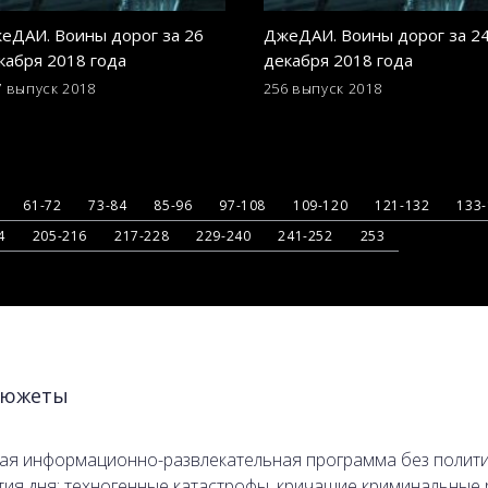
еДАИ. Воины дорог за 26
ДжеДАИ. Воины дорог за 2
кабря 2018 года
декабря 2018 года
7 выпуск
2018
256 выпуск
2018
61-72
73-84
85-96
97-108
109-120
121-132
133
4
205-216
217-228
229-240
241-252
253
южеты
я информационно-развлекательная программа без политики
тия дня: техногенные катастрофы, кричащие криминальные