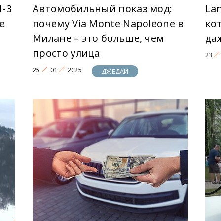
П-3
Автомобильный показ мод:
Lan
е
почему Via Monte Napoleone в
ко
Милане – это больше, чем
да
просто улица
23
25
01
2025
ДЖЕДАИ