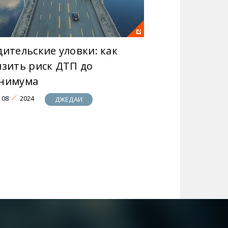
дительские уловки: как
изить риск ДТП до
нимума
08
2024
ДЖЕДАИ