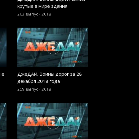
крутые в мире здания
Удивительные п
явления, аномали
263 выпуск
2018
254 выпуск
2018
катастрофы
ые
ДжеДАИ. Воины дорог за 28
ДжеДАИ. Воины д
декабря 2018 года
декабря 2018 год
259 выпуск
2018
250 выпуск
2018