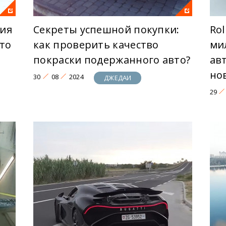
ия
Секреты успешной покупки:
Rol
что
как проверить качество
ми
покраски подержанного авто?
ав
но
30
08
2024
ДЖЕДАИ
29