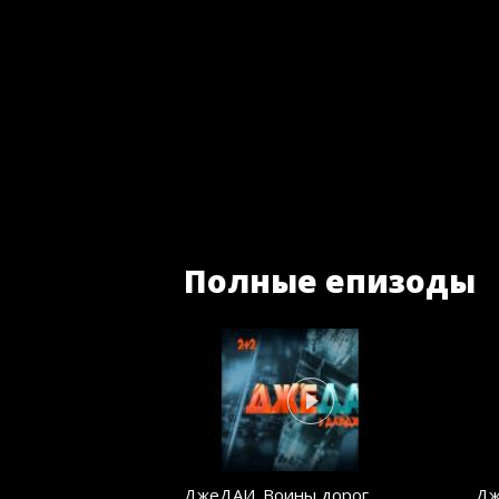
Полные епизоды
ДжеДАИ. Воины дорог.
Дж