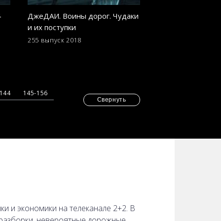
4
ДжеДАИ. Воины дорог. Чудаки
ДжеДАИ. Воины д
и их поступки
декабря 2018 год
255 выпуск
2018
246 выпуск
2018
-144
145-156
Свернуть
 и экономики на телеканале 2+2. В
 разборки, невероятные дорожные