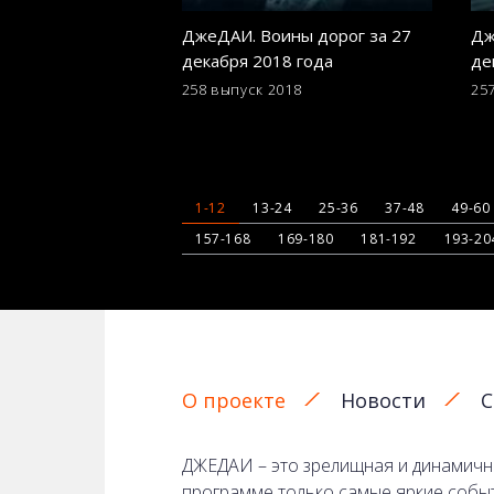
ДжеДАИ. Воины дорог за 27
Дж
декабря 2018 года
де
258 выпуск
2018
25
1-12
13-24
25-36
37-48
49-60
157-168
169-180
181-192
193-20
О проекте
Новости
С
ДЖЕДАИ – это зрелищная и динамична
программе только самые яркие собы