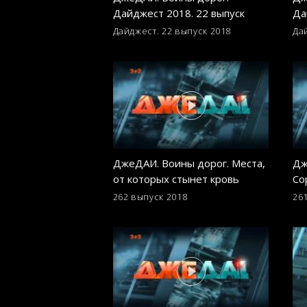
Дайджест 2018. 22 выпуск
Да
Дайджест. 22 выпуск
2018
Да
ДжеДАИ. Воины дорог. Места,
Дж
от которых стынет кровь
Со
ни
262 выпуск
2018
26
ол