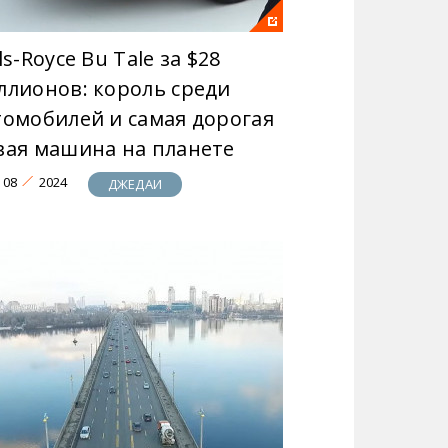
ls-Royce Bu Tale за $28
ллионов: король среди
томобилей и самая дорогая
вая машина на планете
08
2024
ДЖЕДАИ