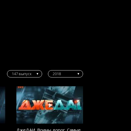
147 выпуск
2018
ДжеДАИ. Воины дорог. Самые
ДжеДАИ. Воины д