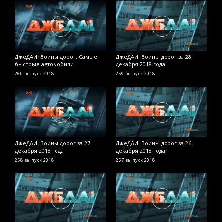
ДжеДАИ. Воины дорог. Самые
ДжеДАИ. Воины дорог за 28
Д
быстрые автомобили
декабря 2018 года
д
260 выпуск
2018
259 выпуск
2018
2
ДжеДАИ. Воины дорог за 27
ДжеДАИ. Воины дорог за 26
Д
декабря 2018 года
декабря 2018 года
д
258 выпуск
2018
257 выпуск
2018
2