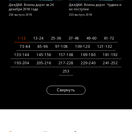
ДжеДАИ. Воины дорог за 24
ДжеДАИ. Воины дорог. Чудаки и
Д
декабря 2018 года
их поступки
д
256 выпуск
2018
255 выпуск
2018
2
1-12
13-24
25-36
37-48
49-60
61-72
73-84
85-96
97-108
109-120
121-132
133-144
145-156
157-168
169-180
181-192
193-204
205-216
217-228
229-240
241-252
253
Свернуть