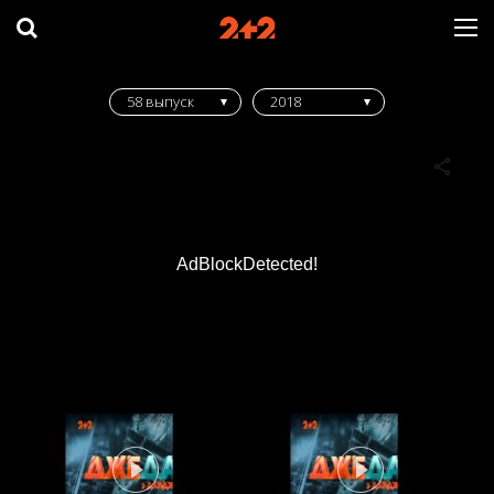
58 выпуск
2018
AdBlockDetected!