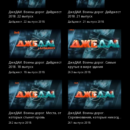
ДжеДАИ. Воины дорог. Дайджест
ДжеДАИ. Воины дорог. Дайджест
Д
2018. 22 выпуск
2018. 21 выпуск
У
я
Дайджест. 22 выпуск
2018
Дайджест. 21 выпуск
2018
2
ДжеДАИ. Воины дорог. Дайджест
ДжеДАИ. Воины дорог. Самые
Д
2018. 18 выпуск
крутые в мире здания
Н
м
Дайджест. 18 выпуск
2018
263 выпуск
2018
2
ДжеДАИ. Воины дорог. Места, от
ДжеДАИ. Воины дорог.
Д
которых стынет кровь
Соревнования, которые никогда
д
не станут олимпийскими
262 выпуск
2018
261 выпуск
2018
2