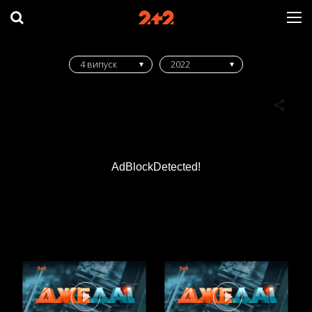
4 випуск
2022
AdBlockDetected!