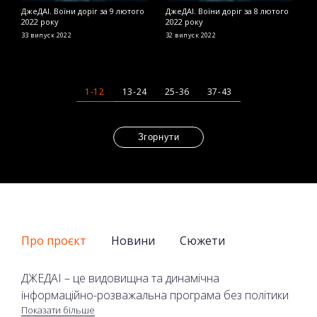
ДжеДАІ. Воїни доріг за 9 лютого
ДжеДАІ. Воїни доріг за 8 лютого
Д
2022 року
2022 року
2
33 випуск
2022
32 випуск
2022
2
1-12
13-24
25-36
37-43
Згорнути
Про проєкт
Новини
Сюжети
ДЖЕДАІ – це видовищна та динамічна
інформаційно-розважальна програма без політики
Показати більше
та економіки на телеканалі 2+2. У програмі лише