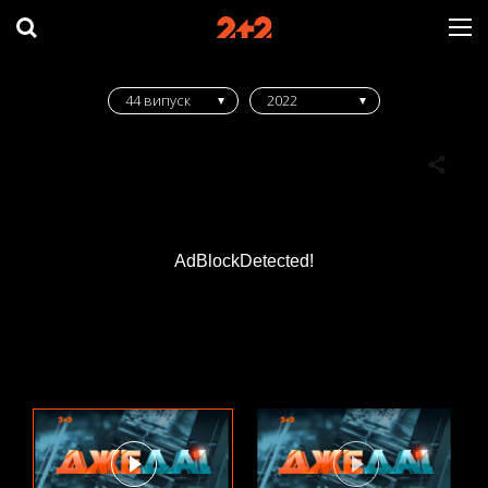
44 випуск
2022
AdBlockDetected!