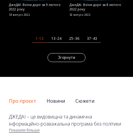
ДжеДАІ. Воїни доріг за 9 лютого
ДжеДАІ. Воїни доріг за 8 лютого
Д
2022 року
2022 року
2
33 випуск
2022
32 випуск
2022
2
1-12
13-24
25-36
37-43
Згорнути
Про проєкт
Новини
Сюжети
ДЖЕДАІ – це видовищна та динамічна
інформаційно-розважальна програма без політики
Показати більше
та економіки на телеканалі 2+2. У програмі лише