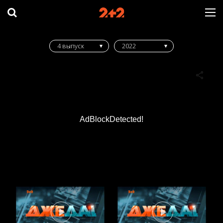
4 выпуск
2022
AdBlockDetected!