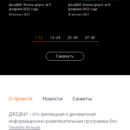
ДжеДАИ. Воины дорог за 9
ДжеДАИ. Воины дорог за 8
Д
февраля 2022 года
февраля 2022 года
я
33 выпуск
2022
32 выпуск
2022
2
1-12
13-24
25-36
37-43
Свернуть
О проекте
Новости
Сюжеты
ДЖЕДАИ – это зрелищная и динамичная
информационно-развлекательная программа без
Показать больше
политики и экономики на телеканале 2+2. В