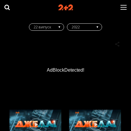
22 випуск
2022
AdBlockDetected!