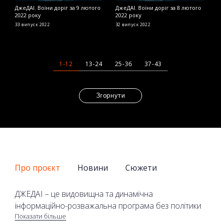
ДжеДАІ. Воїни доріг за 9 лютого
ДжеДАІ. Воїни доріг за 8 лютого
Д
2022 року
2022 року
2
33 випуск
2022
32 випуск
2022
2
1-12
13-24
25-36
37-43
Згорнути
Про проєкт
Новини
Сюжети
ДЖЕДАІ – це видовищна та динамічна
інформаційно-розважальна програма без політики
Показати більше
та економіки на телеканалі 2+2. У програмі лише