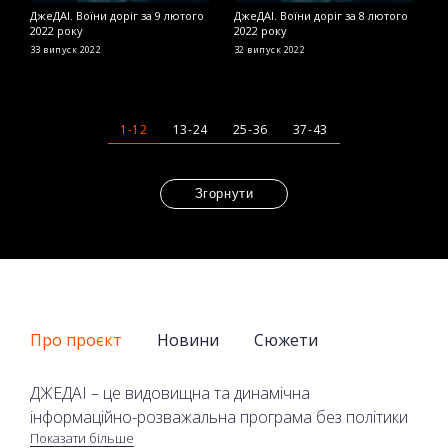
ДжеДАІ. Воїни доріг за 9 лютого
ДжеДАІ. Воїни доріг за 8 лютого
Д
2022 року
2022 року
2
33 випуск
2022
32 випуск
2022
2
1-12
13-24
25-36
37-43
Згорнути
Про проєкт
Новини
Сюжети
ДЖЕДАІ – це видовищна та динамічна
інформаційно-розважальна програма без політики
Показати більше
та економіки на телеканалі 2+2. У програмі лише