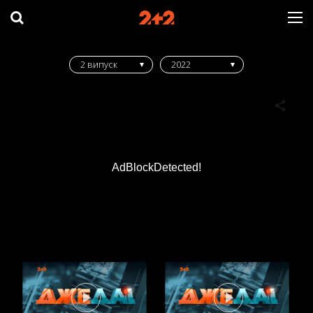
2 випуск
2022
AdBlockDetected!