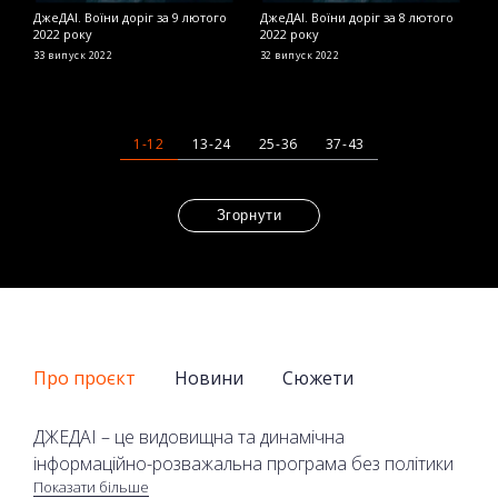
ДжеДАІ. Воїни доріг за 9 лютого
ДжеДАІ. Воїни доріг за 8 лютого
Д
2022 року
2022 року
2
33 випуск
2022
32 випуск
2022
2
1-12
13-24
25-36
37-43
Згорнути
Про проєкт
Новини
Сюжети
ДЖЕДАІ – це видовищна та динамічна
інформаційно-розважальна програма без політики
Показати більше
та економіки на телеканалі 2+2. У програмі лише