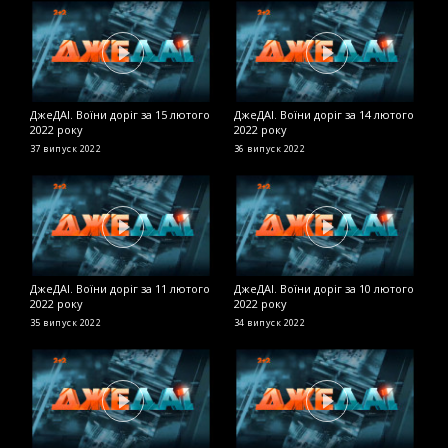
ДжеДАІ. Воїни доріг за 15 лютого
ДжеДАІ. Воїни доріг за 14 лютого
Д
2022 року
2022 року
2
37 випуск
2022
36 випуск
2022
2
ДжеДАІ. Воїни доріг за 11 лютого
ДжеДАІ. Воїни доріг за 10 лютого
Д
2022 року
2022 року
в
35 випуск
2022
34 випуск
2022
Д