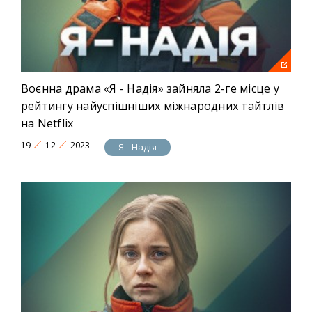
Рік
: 2023
Країна
: Україна
Жанр
: воєнно-драматичний серіал
Актори
: Вероніка Дюпіна, Данііл Мірешкін, Ірина
Мак, Павло Сироткін, Антоніна Хижняк, Валерій
Воєнна драма «Я - Надія» зайняла 2-ге місце у
Астахов, Алекс Степаненко, Олена Курта
рейтингу найуспішніших міжнародних тайтлів
на Netflix
19
12
2023
Я - Надія