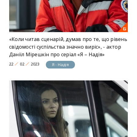
«Коли читав сценарій, думав про те, що рівень
свідомості суспільства значно виріс», - актор
Данііл Мірешкін про серіал «Я – Надія»
22
02
2023
Я - Надія