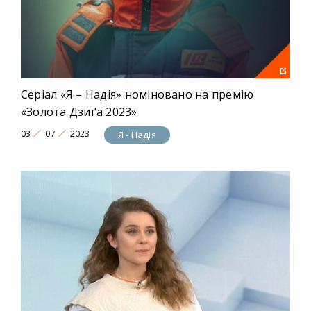
Серіал «Я – Надія» номіновано на премію
«Золота Дзиґа 2023»
03
07
2023
Я - Надія