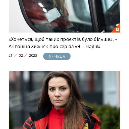
«Хочеться, щоб таких проєктів було більше», -
Антоніна Хижняк про серіал «Я – Надія»
21
02
2023
Я - Надія