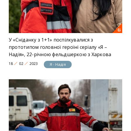
У «Сніданку з 1+1» поспілкувалися з
прототипом головної героїні серіалу «Я –
Надія», 22-річною фельдшеркою з Харкова
18
02
2023
Я - Надія