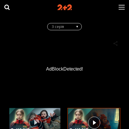
3 серія
AdBlockDetected!