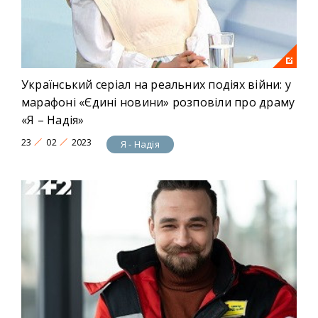
Український серіал на реальних подіях війни: у
марафоні «Єдині новини» розповіли про драму
«Я – Надія»
23
02
2023
Я - Надія