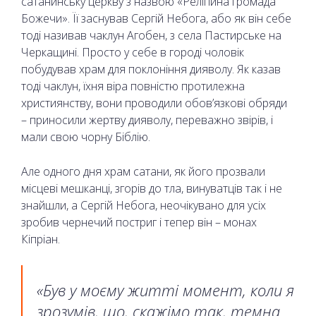
сатанинську церкву з назвою «Релігійна громада
Божечи». Її заснував Сергій Небога, або як він себе
тоді називав чаклун Агобен, з села Пастирське на
Черкащині. Просто у себе в городі чоловік
побудував храм для поклоніння дияволу. Як казав
тоді чаклун, їхня віра повністю протилежна
християнству, вони проводили обов’язкові обряди
– приносили жертву дияволу, переважно звірів, і
мали свою чорну Біблію.
Але одного дня храм сатани, як його прозвали
місцеві мешканці, згорів до тла, винуватців так і не
знайшли, а Сергій Небога, неочікувано для усіх
зробив чернечий постриг і тепер він – монах
Кіпріан.
«Був у моєму житті момент, коли я
зрозумів, що, скажімо так, темна