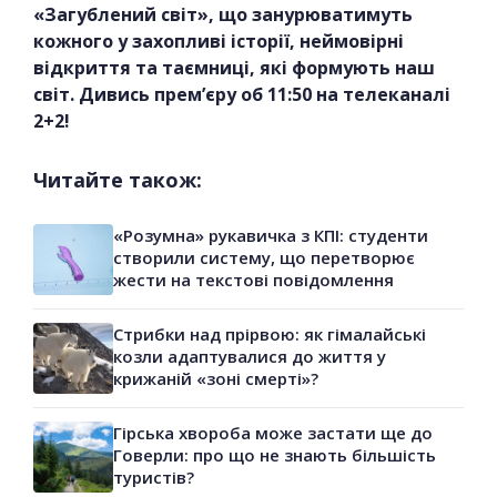
«Загублений світ», що занурюватимуть
кожного у захопливі історії, неймовірні
відкриття та таємниці, які формують наш
світ. Дивись прем’єру об 11:50 на телеканалі
2+2!
Читайте також:
«Розумна» рукавичка з КПІ: студенти
створили систему, що перетворює
жести на текстові повідомлення
Стрибки над прірвою: як гімалайські
козли адаптувалися до життя у
крижаній «зоні смерті»?
Гірська хвороба може застати ще до
Говерли: про що не знають більшість
туристів?