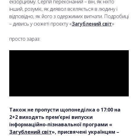
екзорцизму. Сергій переконаний – він, як ніхто
інший, розуміє, як диявол вселяється в людину і
відповідно, як його з одержимих вигнати. Подробиці
– дивись у сюжеті проєкту «
Загублений світ
»
просто зараз:
Також не пропусти щопонеділка о 17:00 на
2+2 виходять прем’єрні випуски
інформаційно-пізнавальної програми «
Загублений світ
», присвячені українцям –