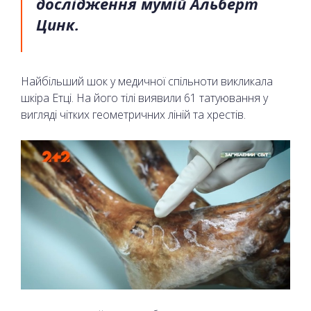
дослідження мумій Альберт
Цинк.
Найбільший шок у медичної спільноти викликала
шкіра Етці. На його тілі виявили 61 татуювання у
вигляді чітких геометричних ліній та хрестів.