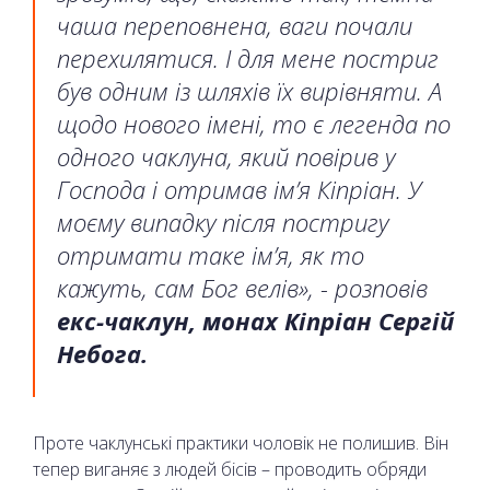
чаша переповнена, ваги почали
перехилятися. І для мене постриг
був одним із шляхів їх вирівняти. А
щодо нового імені, то є легенда по
одного чаклуна, який повірив у
Господа і отримав ім’я Кіпріан. У
моєму випадку після постригу
отримати таке ім’я, як то
кажуть, сам Бог велів», - розповів
екс-чаклун, монах Кіпріан Сергій
Небога.
Проте чаклунські практики чоловік не полишив. Він
тепер виганяє з людей бісів – проводить обряди