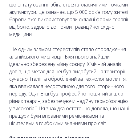
що ці татуювання збігаються з класичними точками
акупунктури. Це означає, що 5 000 років тому жителі
Європи вже використовували складні форми терапії
від болю, задовго до появи традиційної східної
медицини.
Ще одним зламом стереотипів стало спорядження
альпійського мисливця. Біля нього знайшли
ідеально збережену мідну сокиру. Хімічний аналіз
довів, що метал для неї був видобутий на території
сучасної Італії та оброблений за технологією лиття,
яка вважалася недоступною для того історичного
періоду. Одяг Етці був професійно пошитий зі шкір
різних тварин, забезпечуючи надійну термоізоляцію
у високогір'ї. Ця знахідка остаточно довела, що наші
пращури були вправними ремісниками та
цілителями з глибокими знаннями про світ.