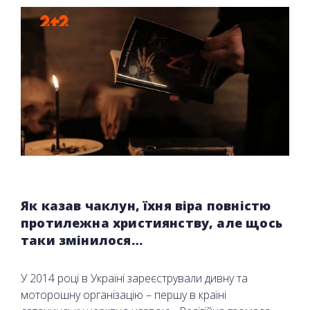
Як казав чаклун, їхня віра повністю
протилежна християнству, але щось
таки змінилося…
У 2014 році в Україні зареєстрували дивну та
моторошну організацію – першу в країні