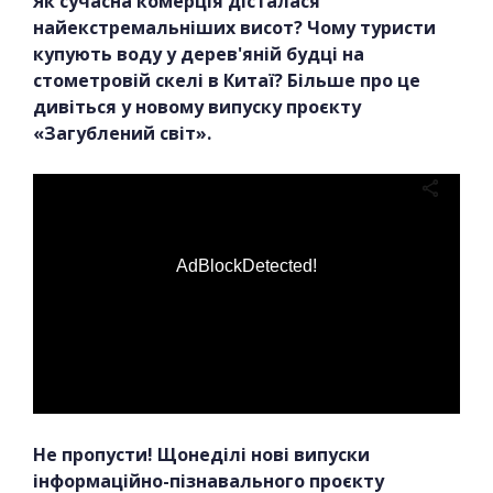
Як сучасна комерція дісталася
найекстремальніших висот? Чому туристи
купують воду у дерев'яній будці на
стометровій скелі в Китаї? Більше про це
дивіться у новому випуску проєкту
«Загублений світ».
AdBlockDetected!
Не пропусти! Щонеділі нові випуски
інформаційно-пізнавального проєкту