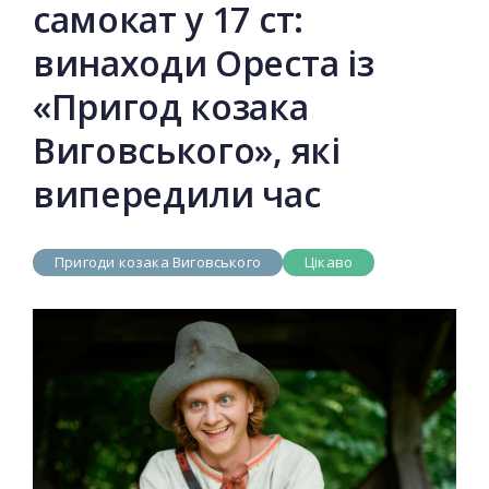
самокат у 17 ст:
винаходи Ореста із
«Пригод козака
Виговського», які
випередили час
Пригоди козака Виговського
Цікаво