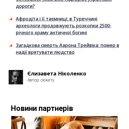
дороги?
Афродіта і її таємниці: в Туреччині
археологи продовжують розкопки 2500-
річного храму античної богині
Загадкова смерть Аарона Трейвіка: помер в
надії врятувати людство
Єлизавета Ніколенко
Автор сюжету