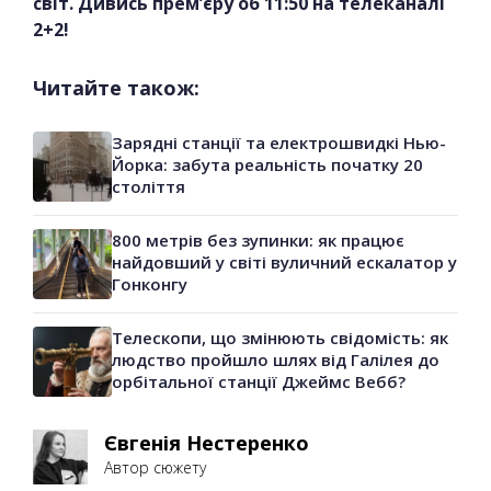
світ. Дивись прем’єру об 11:50 на телеканалі
2+2!
Читайте також:
Зарядні станції та електрошвидкі Нью-
Йорка: забута реальність початку 20
століття
800 метрів без зупинки: як працює
найдовший у світі вуличний ескалатор у
Гонконгу
Телескопи, що змінюють свідомість: як
людство пройшло шлях від Галілея до
орбітальної станції Джеймс Вебб?
Євгенія Нестеренко
Автор сюжету