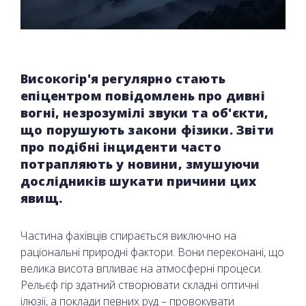
Високогір'я регулярно стають
епіцентром повідомлень про дивні
вогні, незрозумілі звуки та об'єкти,
що порушують закони фізики. Звіти
про подібні інциденти часто
потрапляють у новини, змушуючи
дослідників шукати причини цих
явищ.
Частина фахівців спирається виключно на
раціональні природні фактори. Вони переконані, що
велика висота впливає на атмосферні процеси.
Рельєф гір здатний створювати складні оптичні
ілюзії, а поклади певних руд – провокувати