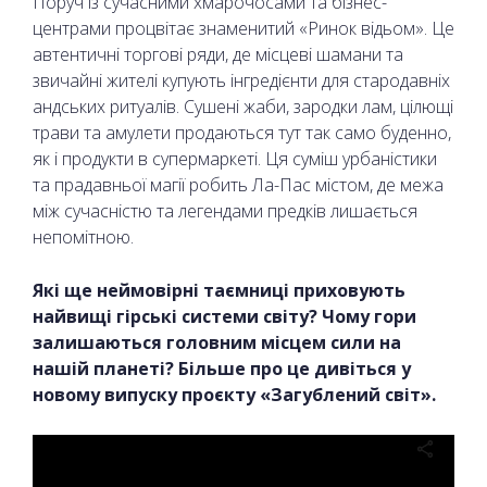
Поруч із сучасними хмарочосами та бізнес-
центрами процвітає знаменитий «Ринок відьом». Це
автентичні торгові ряди, де місцеві шамани та
звичайні жителі купують інгредієнти для стародавніх
андських ритуалів. Сушені жаби, зародки лам, цілющі
трави та амулети продаються тут так само буденно,
як і продукти в супермаркеті. Ця суміш урбаністики
та прадавньої магії робить Ла-Пас містом, де межа
між сучасністю та легендами предків лишається
непомітною.
Які ще неймовірні таємниці приховують
найвищі гірські системи світу? Чому гори
залишаються головним місцем сили на
нашій планеті? Більше про це дивіться у
новому випуску проєкту «Загублений світ».