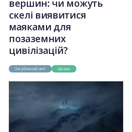
вершин: чи можуть
скелі виявитися
маяками для
позаземних
цивілізацій?
Загублений світ
Цікаво