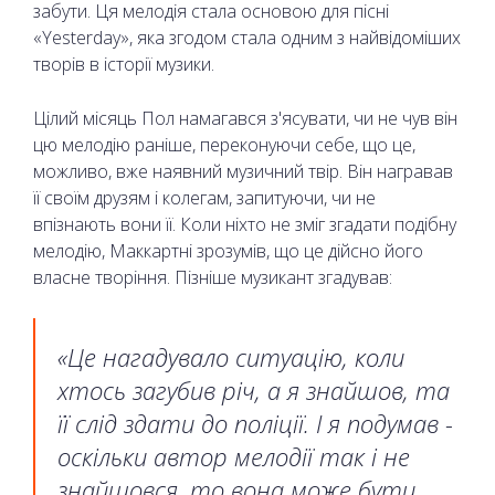
забути. Ця мелодія стала основою для пісні
«Yesterday», яка згодом стала одним з найвідоміших
творів в історії музики.
Цілий місяць Пол намагався з'ясувати, чи не чув він
цю мелодію раніше, переконуючи себе, що це,
можливо, вже наявний музичний твір. Він награвав
її своїм друзям і колегам, запитуючи, чи не
впізнають вони її. Коли ніхто не зміг згадати подібну
мелодію, Маккартні зрозумів, що це дійсно його
власне творіння. Пізніше музикант згадував:
«Це нагадувало ситуацію, коли
хтось загубив річ, а я знайшов, та
її слід здати до поліції. І я подумав -
оскільки автор мелодії так і не
знайшовся, то вона може бути