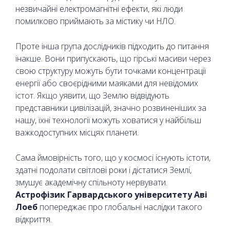
незвичайні електромагнітні ефекти, які люди
помилково приймають за містику чи НЛО.
Проте інша група дослідників підходить до питання
інакше. Вони припускають, що гірські масиви через
свою структуру можуть бути точками концентрації
енергії або своєрідними маяками для невідомих
істот. Якщо уявити, що Землю відвідують
представники цивілізацій, значно розвиненіших за
нашу, їхні технології можуть ховатися у найбільш
важкодоступних місцях планети.
Сама ймовірність того, що у космосі існують істоти,
здатні подолати світлові роки і дістатися Землі,
змушує академічну спільноту нервувати.
Астрофізик Гарвардського університету Аві
Лоеб
попереджає про глобальні наслідки такого
відкриття.