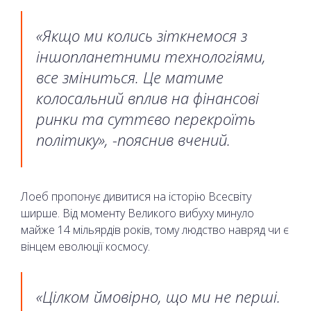
«Якщо ми колись зіткнемося з
іншопланетними технологіями,
все зміниться. Це матиме
колосальний вплив на фінансові
ринки та суттєво перекроїть
політику», -пояснив вчений.
Лоеб пропонує дивитися на історію Всесвіту
ширше. Від моменту Великого вибуху минуло
майже 14 мільярдів років, тому людство навряд чи є
вінцем еволюції космосу.
«Цілком ймовірно, що ми не перші.