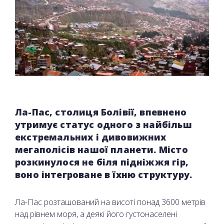
Ла-Пас, столиця Болівії, впевнено
утримує статус одного з найбільш
екстремальних і дивовижних
мегаполісів нашої планети. Місто
розкинулося не біля підніжжя гір,
воно інтегроване в їхню структуру.
Ла-Пас розташований на висоті понад 3600 метрів
над рівнем моря, а деякі його густонаселені