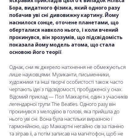
яскравих прикладів цього є випадок Нільса
Бора, видатного фізика, який одного разу
побачив уві сні дивовижну картину. Йому
наснилося сонце, оточене планетами, що
оберталися навколо нього, і коли вчений
прокинувся, він зрозумів, що підсвідомість
показала йому модель атома, що стала
основою його теорії
.
Однак, сни як джерело натхнення не обмежуються
лише науковцями. Музиканти, письменники,
художники та інші творчі особистості також часто
черпають ідеї з підсвідомості, пробудженої у снах.
Відомий приклад — Пол Маккартні, один з учасників
легендарної групи The Beatles. Одного разу він
прокинувся з мелодією в голові, яка прийшла до
нього уві сні. Вона була настільки виразною і
гармонійною, що Маккартні негайно сів за піаніно
та зіграв її, а потім записав на магнітофон, щоб не