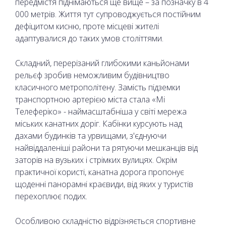
передмістя піднімаються ще вище – за позначку в 4
000 метрів. Життя тут супроводжується постійним
дефіцитом кисню, проте місцеві жителі
адаптувалися до таких умов століттями.
Складний, перерізаний глибокими каньйонами
рельєф зробив неможливим будівництво
класичного метрополітену. Замість підземки
транспортною артерією міста стала «Мі
Телеферіко» - наймасштабніша у світі мережа
міських канатних доріг. Кабінки курсують над
дахами будинків та урвищами, з'єднуючи
найвіддаленіші райони та рятуючи мешканців від
заторів на вузьких і стрімких вулицях. Окрім
практичної користі, канатна дорога пропонує
щоденні панорамні краєвиди, від яких у туристів
перехоплює подих.
Особливою складністю відрізняється спортивне