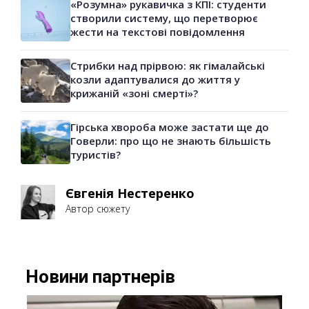
«Розумна» рукавичка з КПІ: студенти
створили систему, що перетворює
жести на текстові повідомлення
Стрибки над прірвою: як гімалайські
козли адаптувалися до життя у
крижаній «зоні смерті»?
Гірська хвороба може застати ще до
Говерли: про що не знають більшість
туристів?
Євгенія Нестеренко
Автор сюжету