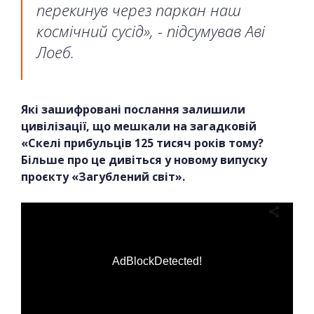
перекинув через паркан наш
космічний сусід», - підсумував Аві
Лоеб.
Які зашифровані послання залишили
цивілізації, що мешкали на загадковій
«Скелі прибульців 125 тисяч років тому?
Більше про це дивіться у новому випуску
проєкту «Загублений світ».
AdBlockDetected!