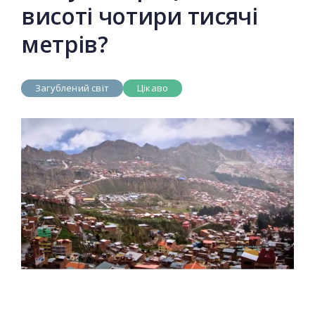
висоті чотири тисячі
метрів?
Загублений світ
Цікаво