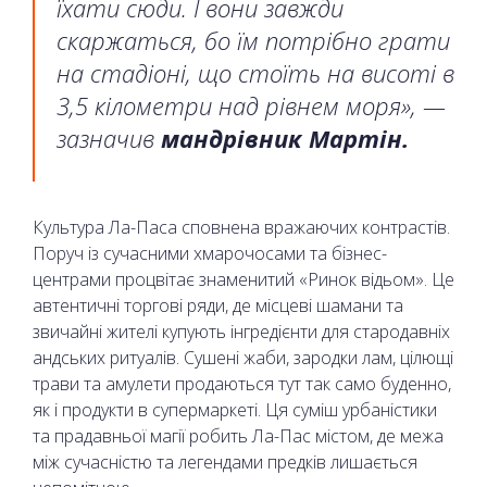
їхати сюди. І вони завжди
скаржаться, бо їм потрібно грати
на стадіоні, що стоїть на висоті в
3,5 кілометри над рівнем моря», —
зазначив
мандрівник Мартін.
Культура Ла-Паса сповнена вражаючих контрастів.
Поруч із сучасними хмарочосами та бізнес-
центрами процвітає знаменитий «Ринок відьом». Це
автентичні торгові ряди, де місцеві шамани та
звичайні жителі купують інгредієнти для стародавніх
андських ритуалів. Сушені жаби, зародки лам, цілющі
трави та амулети продаються тут так само буденно,
як і продукти в супермаркеті. Ця суміш урбаністики
та прадавньої магії робить Ла-Пас містом, де межа
між сучасністю та легендами предків лишається