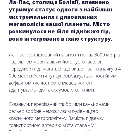
Ла-Пас, столиця Болівії, впевнено
утримує статус одного з найбільш
екстремальних і дивовижних
мегаполісів нашої планети. Місто
розкинулося не біля підніжжя гір,
воно інтегроване в їхню структуру.
Ла-Пас розташований на висоті понад 3600 метрів
над рівнем моря, а деякі його густонаселені
передмістя піднімаються ще вище – за позначку в 4
000 метрів. Життя тут супроводжується постійним
дефіцитом кисню, проте місцеві жителі
адаптувалися до таких умов століттями.
Складний, перерізаний глибокими каньйонами
рельєф зробив неможливим будівництво
класичного метрополітену. Замість підземки
транспортною артерією міста стала «Мі