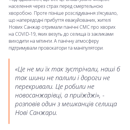
населення через страх перед смертельною
хворобою. Проте пізніше розслідування з’ясувало,
що напередодні прибуття евакуйованих, жителі
Нових Санжар отримали панічні СМС про хворих
на COVID-19, яких везуть до селища із закликами
виходити на мітинги. А панічну атмосферу
підтримували провокатори та маніпулятори.
«Це не ми їх так зустрічали, наші б
так шини не палили і дороги не
перекривали. Це робили не
новосанжарівці, а приїжджі», -
розповів один з мешканців селища
Нові Санжари.