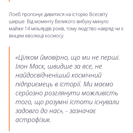
Лоеб пропонує дивитися на історію Всесвіту
ширше. Від моменту Великого вибуху минуло
майже 14 мільярдів років, тому людство навряд чи є
вінцем еволюції космосу.
«Цілком ймовірно, що ми не перші.
Ілон Маск, швидше за все, не
найдосвідченіший космічний
підприємець в історії. Ми маємо
серйозно розглянути можливість
того, що розумні істоти існували
задовго до нас», - зазначає
астрофізик.