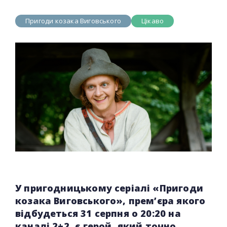
Пригоди козака Виговського
Цікаво
У пригодницькому серіалі «Пригоди
козака Виговського», прем’єра якого
відбудеться 31 серпня о 20:20 на
каналі 2+2, є герой, який точно