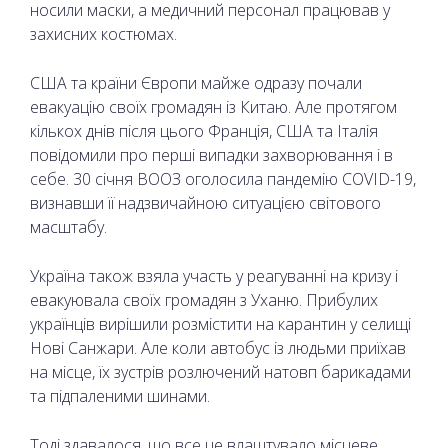
носили маски, а медичний персонал працював у
захисних костюмах.
США та країни Європи майже одразу почали
евакуацію своїх громадян із Китаю. Але протягом
кількох днів після цього Франція, США та Італія
повідомили про перші випадки захворювання і в
себе. 30 січня ВООЗ оголосила пандемію COVID-19,
визнавши її надзвичайною ситуацією світового
масштабу.
Україна також взяла участь у реагуванні на кризу і
евакуювала своїх громадян з Уханю. Прибулих
українців вирішили розмістити на карантин у селищі
Нові Санжари. Але коли автобус із людьми приїхав
на місце, їх зустрів розлючений натовп барикадами
та підпаленими шинами.
Тоді здавалося, що все це влаштувало місцеве