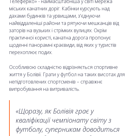
Телеферіко» - наймасштабніша у світі мережа
міських канатних доріг. Кабінки курсують над
дахами будинків та урвищами, з'єднуючи
найвіддаленіші райони та рятуючи мешканців від
заторів на вузьких і стрімких вулицях. Окрім
практичної користі, канатна дорога пропонує
щоденні панорамні краєвиди, від яких у туристів
перехоплює подих.
Особливою складністю відрізняється спортивне
життя у Болівії. Грати у футбол на таких висотах для
непідготовлених спортсменів – справжнє
випробування на витривалість.
«Щоразу, як Болівія грає у
кваліфікації чемпіонату світу з
футболу, суперникам доводиться