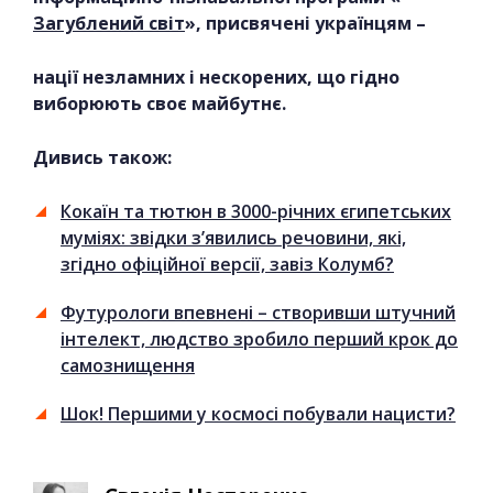
Загублений світ
», присвячені українцям –
нації незламних і нескорених, що гідно
виборюють своє майбутнє.
Дивись також:
Кокаїн та тютюн в 3000-річних єгипетських
муміях: звідки з’явились речовини, які,
згідно офіційної версії, завіз Колумб?
Футурологи впевнені – створивши штучний
інтелект, людство зробило перший крок до
самознищення
Шок! Першими у космосі побували нацисти?