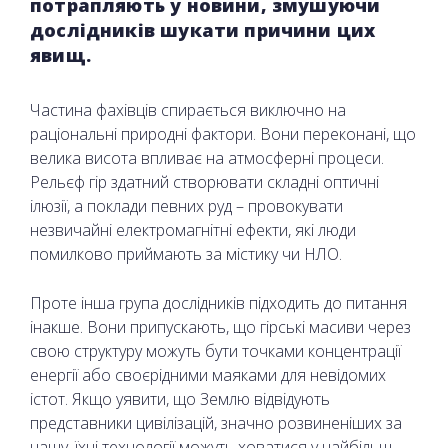
потрапляють у новини, змушуючи
дослідників шукати причини цих
явищ.
Частина фахівців спирається виключно на
раціональні природні фактори. Вони переконані, що
велика висота впливає на атмосферні процеси.
Рельєф гір здатний створювати складні оптичні
ілюзії, а поклади певних руд – провокувати
незвичайні електромагнітні ефекти, які люди
помилково приймають за містику чи НЛО.
Проте інша група дослідників підходить до питання
інакше. Вони припускають, що гірські масиви через
свою структуру можуть бути точками концентрації
енергії або своєрідними маяками для невідомих
істот. Якщо уявити, що Землю відвідують
представники цивілізацій, значно розвиненіших за
нашу, їхні технології можуть ховатися у найбільш