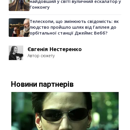
найдовший у світі вуличний ескалатор у
Гонконгу
Телескопи, що змінюють свідомість: як
людство пройшло шлях від Галілея до
орбітальної станції Джеймс Вебб?
Євгенія Нестеренко
Автор сюжету