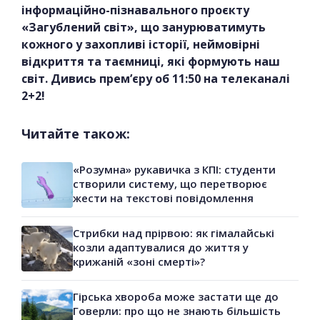
інформаційно-пізнавального проєкту
«Загублений світ», що занурюватимуть
кожного у захопливі історії, неймовірні
відкриття та таємниці, які формують наш
світ. Дивись прем’єру об 11:50 на телеканалі
2+2!
Читайте також:
«Розумна» рукавичка з КПІ: студенти
створили систему, що перетворює
жести на текстові повідомлення
Стрибки над прірвою: як гімалайські
козли адаптувалися до життя у
крижаній «зоні смерті»?
Гірська хвороба може застати ще до
Говерли: про що не знають більшість