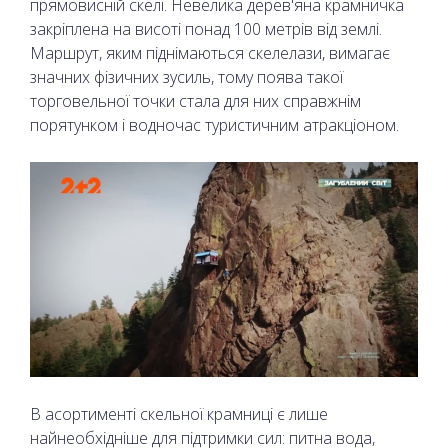
прямовисній скелі. Невелика дерев'яна крамничка
закріплена на висоті понад 100 метрів від землі.
Маршрут, яким піднімаються скелелази, вимагає
значних фізичних зусиль, тому поява такої
торговельної точки стала для них справжнім
порятунком і водночас туристичним атракціоном.
В асортименті скельної крамниці є лише
найнеобхідніше для підтримки сил: питна вода,