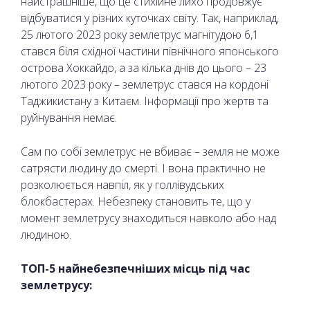
найстрашніше, що це стихійне лихо продовжує
відбуватися у різних куточках світу. Так, наприклад,
25 лютого 2023 року землетрус магнітудою 6,1
стався біля східної частини північного японського
острова Хоккайдо, а за кілька днів до цього – 23
лютого 2023 року – землетрус стався на кордоні
Таджикистану з Китаєм. Інформації про жертв та
руйнування немає.
Сам по собі землетрус не вбиває – земля не може
сатрясти людину до смерті. І вона практично не
розколюється навпіл, як у голлівудських
блокбастерах. Небезпеку становить те, що у
момент землетрусу знаходиться навколо або над
людиною.
ТОП-5 найнебезпечніших місць під час
землетрусу: