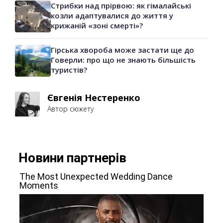
Стрибки над прірвою: як гімалайські
козли адаптувалися до життя у
крижаній «зоні смерті»?
Гірська хвороба може застати ще до
Говерли: про що не знають більшість
туристів?
Євгенія Нестеренко
Автор сюжету