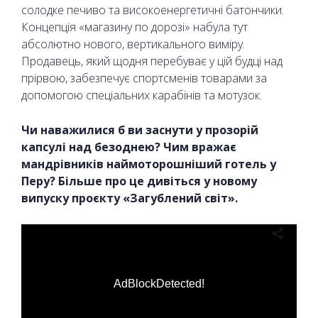
солодке печиво та високоенергетичні батончики.
Концепція «магазину по дорозі» набула тут
абсолютно нового, вертикального виміру.
Продавець, який щодня перебуває у цій будці над
прірвою, забезпечує спортсменів товарами за
допомогою спеціальних карабінів та мотузок.
Чи наважилися б ви заснути у прозорій
капсулі над безоднею? Чим вражає
мандрівників наймоторошніший готель у
Перу? Більше про це дивіться у новому
випуску проєкту «Загублений світ».
AdBlockDetected!