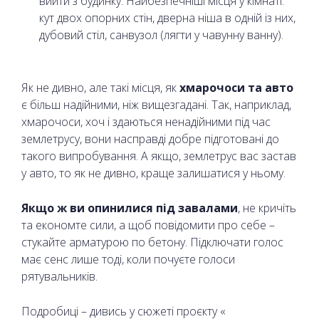
вийти з будинку. Найбезпечніші місця у кімнаті:
кут двох опорних стін, дверна ніша в одній із них,
дубовий стіл, санвузол (лягти у чавунну ванну).
Як не дивно, але такі місця, як
хмарочоси та авто
є більш надійними, ніж вищезгадані. Так, наприклад,
хмарочоси, хоч і здаються ненадійними під час
землетрусу, вони насправді добре підготовані до
такого випробування. А якщо, землетрус вас застав
у авто, то як не дивно, краще залишатися у ньому.
Якщо ж ви опинилися під завалами
, не кричіть
та економте сили, а щоб повідомити про себе –
стукайте арматурою по бетону. Підключати голос
має сенс лише тоді, коли почуєте голоси
рятувальників.
Подробиці – дивись у сюжеті проєкту «