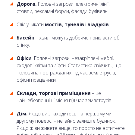
Дорога.
Головні загрози: електричні лінії,
стовпи, рекламні борди, фасади будівель.
Слід уникати
мостів, тунелів
і
віадуків
.
Басейн
– хвилі можуть добряче прикласти об
стінку.
Офіси
. Головні загрози: незакріплені меблі,
сходові клітки та ліфти. Статистика свідчить, що
половина постраждалих під час землетрусів,
офісні працівники.
Склади, торгові приміщення
– це
найнебезпечніші місця під час землетрусів.
Дім.
Якщо ви знаходитесь на першому чи
другому поверсі – негайно залиште будинок.
Якщо ж ви живете вище, то просто не встигнете