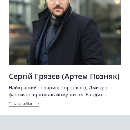
Сергій Грязєв (Артем Позняк)
Найкращий товариш Торопкого, Дмитро
фактично врятував йому життя. Бандит з
кримінальним минулим. Володіє кількома
Показати більше
гіпермаркетами та торговими центрами,
автосалоном, є частка в банку і інших бізнесах.
Вірить в силу грошей. Постійно виплутує
стоматолога зі складних ситуацій і допомагає