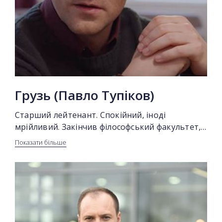
Грузь (Павло Тупіков)
Старший лейтенант. Спокійний, іноді
мрійливий. Закінчив філософський факультет,
тому часто висловлюється незрозуміло для
Показати більше
інших.