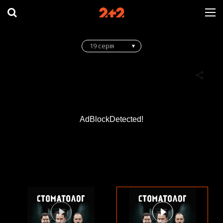
19 серія
AdBlockDetected!