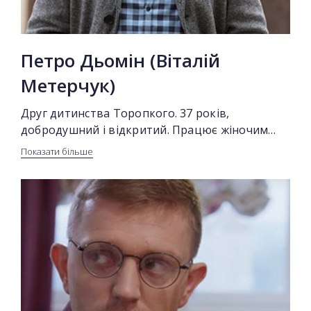
Петро Дьомін (Віталій
Метерчук)
Друг дитинства Торопкого. 37 років,
добродушний і відкритий. Працює жіночим
лікарем в державній поліклініці. Виховує 6-
Показати більше
річного сина. Живе собі на втіху, зустрічається з
жінками і не хвилюється за майбутнє. Вважає,
що життя вдалось.