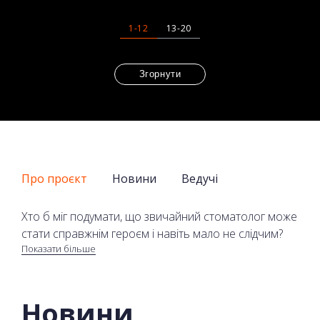
1-12
13-20
Згорнути
Про проєкт
Новини
Ведучі
Хто б міг подумати, що звичайний стоматолог може
стати справжнім героєм і навіть мало не слідчим?
Показати більше
Дмитро Тропка, лікар-стоматолог у серіалі
«Стоматолог» на 2+2 онлайн доводить, що це
Новини
можливо. У нього вкрай гостро розвинене почуття
справедливості, тому, якщо він бачить