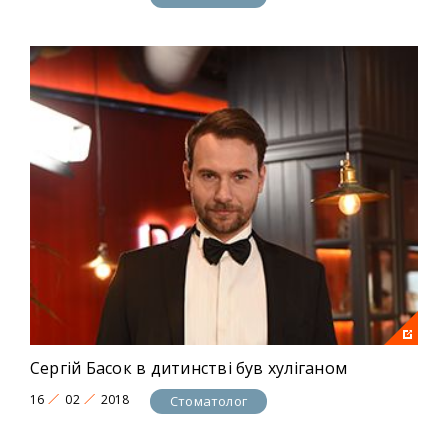
інші.
Сергій Басок в дитинстві був хуліганом
16
02
2018
Стоматолог