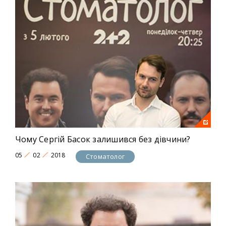
Чому Сергій Басок залишився без дівчини?
05
02
2018
Стоматолог