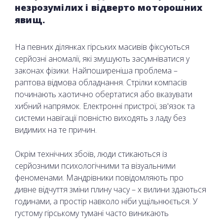
незрозумілих і відверто моторошних
явищ.
На певних ділянках гірських масивів фіксуються
серйозні аномалії, які змушують засумніватися у
законах фізики. Найпоширеніша проблема –
раптова відмова обладнання. Стрілки компасів
починають хаотично обертатися або вказувати
хибний напрямок. Електронні пристрої, зв'язок та
системи навігації повністю виходять з ладу без
видимих на те причин.
Окрім технічних збоїв, люди стикаються із
серйозними психологічними та візуальними
феноменами. Мандрівники повідомляють про
дивне відчуття зміни плину часу – х вилини здаються
годинами, а простір навколо ніби ущільнюється. У
густому гірському тумані часто виникають