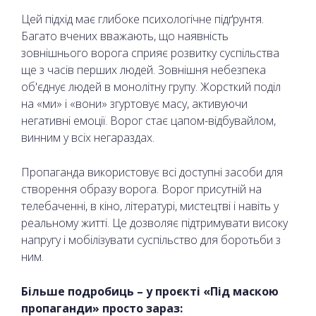
Цей підхід має глибоке психологічне підґрунтя.
Багато вчених вважають, що наявність
зовнішнього ворога сприяє розвитку суспільства
ще з часів перших людей. Зовнішня небезпека
об'єднує людей в монолітну групу. Жорсткий поділ
на «ми» і «вони» згуртовує масу, активуючи
негативні емоції. Ворог стає цапом-відбувайлом,
винним у всіх негараздах.
Пропаганда використовує всі доступні засоби для
створення образу ворога. Ворог присутній на
телебаченні, в кіно, літературі, мистецтві і навіть у
реальному житті. Це дозволяє підтримувати високу
напругу і мобілізувати суспільство для боротьби з
ним.
Більше подробиць – у проєкті «Під маскою
пропаганди» просто зараз: