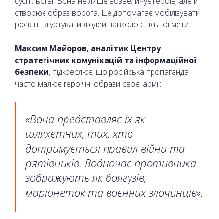
суспільстві. Вона не лише возвеличує героїв, але й
створює образ ворога. Це допомагає мобілізувати
росіян і згуртувати людей навколо спільної мети.
Максим Майоров, аналітик Центру
стратегічних комунікацій та інформаційної
безпеки
, підкреслює, що російська пропаганда
часто малює героїчні образи своєї армії:
«Вона представляє їх як
шляхетних, тих, хто
дотримується правил війни та
рятівників. Водночас противника
зображують як боягузів,
маріонеток та воєнних злочинців».