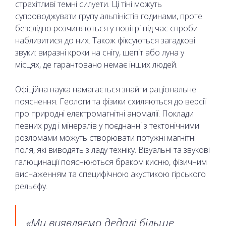
страхітливі темні силуети. Ці тіні можуть
супроводжувати групу альпіністів годинами, проте
безслідно розчиняються у повітрі під час спроби
наблизитися до них. Також фіксуються загадкові
звуки: виразні кроки на снігу, шепіт або луна у
місцях, де гарантовано немає інших людей.
Офіційна наука намагається знайти раціональне
пояснення. Геологи та фізики схиляються до версії
про природні електромагнітні аномалії. Поклади
певних руд і мінералів у поєднанні з тектонічними
розломами можуть створювати потужні магнітні
поля, які виводять з ладу техніку. Візуальні та звукові
галюцинації пояснюються браком кисню, фізичним
виснаженням та специфічною акустикою гірського
рельєфу.
«Ми виявляємо дедалі більше