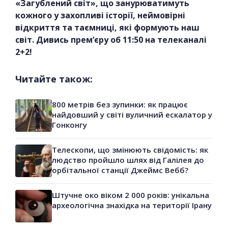
«Загублений світ», що занурюватимуть
кожного у захопливі історії, неймовірні
відкриття та таємниці, які формують наш
світ. Дивись прем’єру об 11:50 на телеканалі
2+2!
Читайте також:
800 метрів без зупинки: як працює
найдовший у світі вуличний ескалатор у
Гонконгу
Телескопи, що змінюють свідомість: як
людство пройшло шлях від Галілея до
орбітальної станції Джеймс Вебб?
Штучне око віком 2 000 років: унікальна
археологічна знахідка на території Ірану