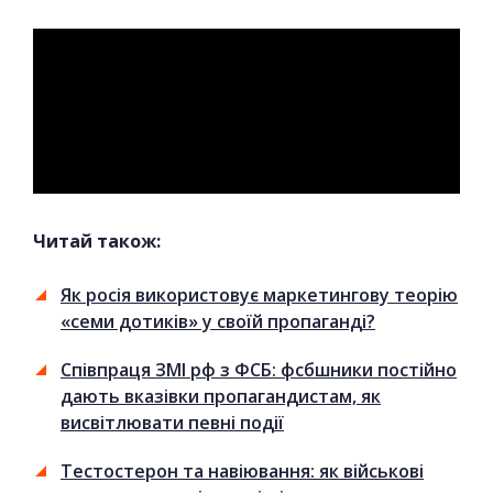
Читай також:
Як росія використовує маркетингову теорію
«семи дотиків» у своїй пропаганді?
Співпраця ЗМІ рф з ФСБ: фсбшники постійно
дають вказівки пропагандистам, як
висвітлювати певні події
Тестостерон та навіювання: як військові