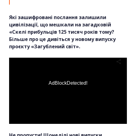
Які зашифровані послання залишили
цивілізації, що мешкали на загадковій
«Скелі прибульців 125 тисяч років тому?
Більше про це дивіться у новому випуску
проєкту «Загублений світ».
AdBlockDetected!
Не пропусти! Щонеділі нові випуски