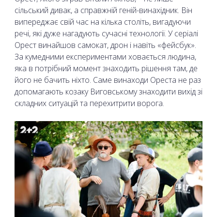
сільський дивак, а справжній геній-винахідник. Він
випереджає свій час на кілька століть, вигадуючи
речі, які дуже нагадують сучасні технології. У серіалі
Орест винайшов самокат, дрон і навіть «фейсбук».
За кумедними експериментами ховається людина,
яка в потрібний момент знаходить рішення там, де
його не бачить ніхто. Саме винаходи Ореста не раз
допомагають козаку Виговському знаходити вихід зі
складних ситуацій та перехитрити ворога.