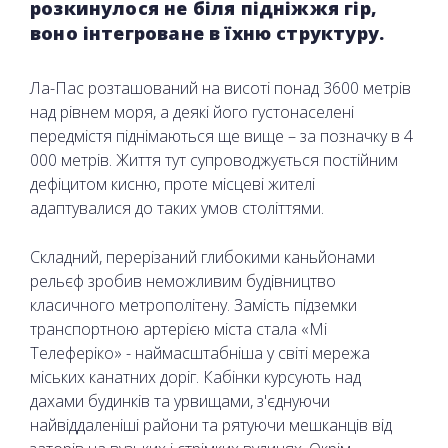
розкинулося не біля підніжжя гір,
воно інтегроване в їхню структуру.
Ла-Пас розташований на висоті понад 3600 метрів
над рівнем моря, а деякі його густонаселені
передмістя піднімаються ще вище – за позначку в 4
000 метрів. Життя тут супроводжується постійним
дефіцитом кисню, проте місцеві жителі
адаптувалися до таких умов століттями.
Складний, перерізаний глибокими каньйонами
рельєф зробив неможливим будівництво
класичного метрополітену. Замість підземки
транспортною артерією міста стала «Мі
Телеферіко» - наймасштабніша у світі мережа
міських канатних доріг. Кабінки курсують над
дахами будинків та урвищами, з'єднуючи
найвіддаленіші райони та рятуючи мешканців від