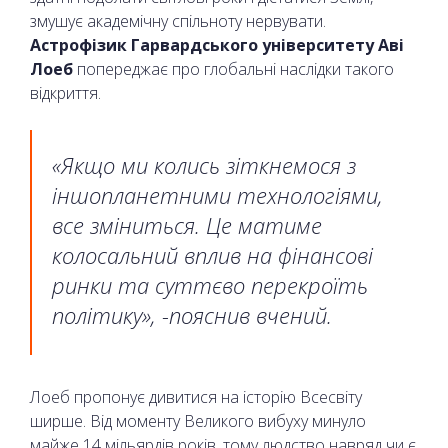
змушує академічну спільноту нервувати.
Астрофізик Гарвардського університету Аві
Лоеб
попереджає про глобальні наслідки такого
відкриття.
«Якщо ми колись зіткнемося з
іншопланетними технологіями,
все зміниться. Це матиме
колосальний вплив на фінансові
ринки та суттєво перекроїть
політику», -пояснив вчений.
Лоеб пропонує дивитися на історію Всесвіту
ширше. Від моменту Великого вибуху минуло
майже 14 мільярдів років, тому людство навряд чи є