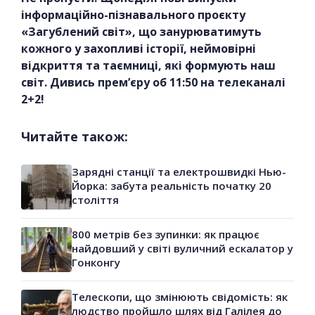
інформаційно-пізнавального проєкту
«Загублений світ», що занурюватимуть
кожного у захопливі історії, неймовірні
відкриття та таємниці, які формують наш
світ. Дивись прем’єру об 11:50 на телеканалі
2+2!
Читайте також:
Зарядні станції та електрошвидкі Нью-
Йорка: забута реальність початку 20
століття
800 метрів без зупинки: як працює
найдовший у світі вуличний ескалатор у
Гонконгу
Телескопи, що змінюють свідомість: як
людство пройшло шлях від Галілея до