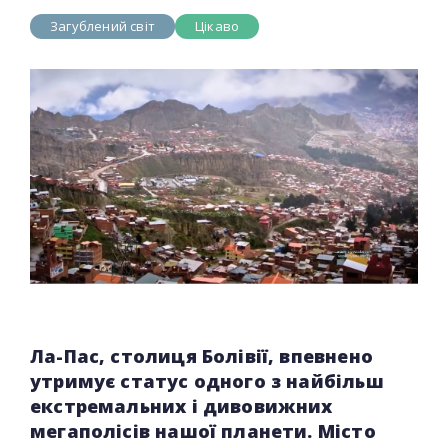
Загублений світ
Цікаво
Ла-Пас, столиця Болівії, впевнено
утримує статус одного з найбільш
екстремальних і дивовижних
мегаполісів нашої планети. Місто