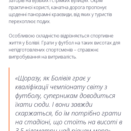
заторів на вузьких і стрімких вулицях. Окрім
практичної користі, канатна дорога пропонує
щоденні панорамні краєвиди, від яких у туристів
перехоплює подих.
Особливою складністю відрізняється спортивне
життя у Болівії. Грати у футбол на таких висотах для
непідготовлених спортсменів – справжнє
випробування на витривалість.
«Щоразу, як Болівія грає у
кваліфікації чемпіонату світу з
футболу, суперникам доводиться
їхати сюди. І вони завжди
скаржаться, бо їм потрібно грати
на стадіоні, що стоїть на висоті в
3,5 кілометри над рівнем моря», —