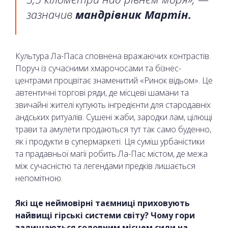
зазначив
мандрівник Мартін.
Культура Ла-Паса сповнена вражаючих контрастів.
Поруч із сучасними хмарочосами та бізнес-
центрами процвітає знаменитий «Ринок відьом». Це
автентичні торгові ряди, де місцеві шамани та
звичайні жителі купують інгредієнти для стародавніх
андських ритуалів. Сушені жаби, зародки лам, цілющі
трави та амулети продаються тут так само буденно,
як і продукти в супермаркеті. Ця суміш урбаністики
та прадавньої магії робить Ла-Пас містом, де межа
між сучасністю та легендами предків лишається
непомітною.
Які ще неймовірні таємниці приховують
найвищі гірські системи світу? Чому гори
залишаються головним місцем сили на