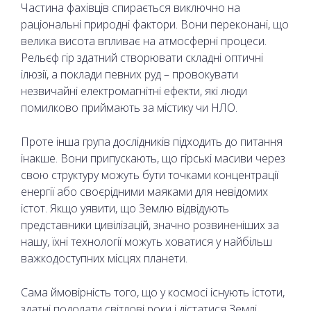
Частина фахівців спирається виключно на
раціональні природні фактори. Вони переконані, що
велика висота впливає на атмосферні процеси.
Рельєф гір здатний створювати складні оптичні
ілюзії, а поклади певних руд – провокувати
незвичайні електромагнітні ефекти, які люди
помилково приймають за містику чи НЛО.
Проте інша група дослідників підходить до питання
інакше. Вони припускають, що гірські масиви через
свою структуру можуть бути точками концентрації
енергії або своєрідними маяками для невідомих
істот. Якщо уявити, що Землю відвідують
представники цивілізацій, значно розвиненіших за
нашу, їхні технології можуть ховатися у найбільш
важкодоступних місцях планети.
Сама ймовірність того, що у космосі існують істоти,
здатні подолати світлові роки і дістатися Землі,