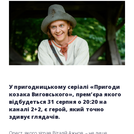
У пригодницькому серіалі «Пригоди
козака Виговського», прем’єра якого
відбудеться 31 серпня о 20:20 на
каналі 2+2, є герой, який точно
здивує глядачів.
Орест, якого зіграв Віталій Ажнов, – не лише