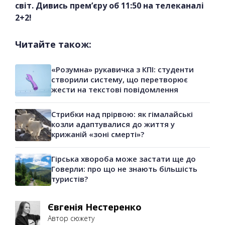
світ. Дивись прем’єру об 11:50 на телеканалі
2+2!
Читайте також:
«Розумна» рукавичка з КПІ: студенти
створили систему, що перетворює
жести на текстові повідомлення
Стрибки над прірвою: як гімалайські
козли адаптувалися до життя у
крижаній «зоні смерті»?
Гірська хвороба може застати ще до
Говерли: про що не знають більшість
туристів?
Євгенія Нестеренко
Автор сюжету