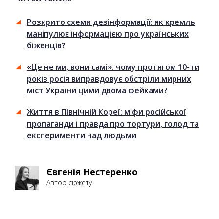
Розкрито схеми дезінформації: як кремль
маніпулює інформацією про українських
біженців?
«Це не ми, вони самі»: чому протягом 10-ти
років росія виправдовує обстріли мирних
міст України цими двома фейками?
Життя в Північній Кореї: міфи російської
пропаганди і правда про тортури, голод та
експерименти над людьми
Євгенія Нестеренко
Автор сюжету