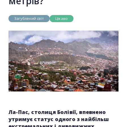
метрів?
Загублений світ
Цікаво
Ла-Пас, столиця Болівії, впевнено
утримує статус одного з найбільш
екстремальних і дивовижних