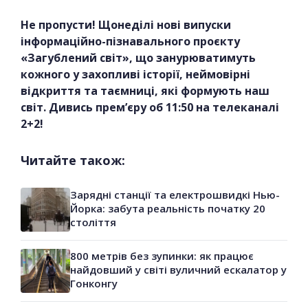
Не пропусти! Щонеділі нові випуски
інформаційно-пізнавального проєкту
«Загублений світ», що занурюватимуть
кожного у захопливі історії, неймовірні
відкриття та таємниці, які формують наш
світ. Дивись прем’єру об 11:50 на телеканалі
2+2!
Читайте також:
Зарядні станції та електрошвидкі Нью-
Йорка: забута реальність початку 20
століття
800 метрів без зупинки: як працює
найдовший у світі вуличний ескалатор у
Гонконгу