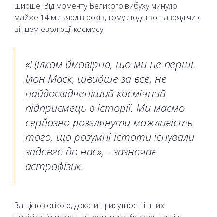
ширше. Від моменту Великого вибуху минуло
майже 14 мільярдів років, тому людство навряд чи є
вінцем еволюції космосу.
«Цілком ймовірно, що ми не перші.
Ілон Маск, швидше за все, не
найдосвідченіший космічний
підприємець в історії. Ми маємо
серйозно розглянути можливість
того, що розумні істоти існували
задовго до нас», - зазначає
астрофізик.
За цією логікою, докази присутності інших
цивілізацій можуть знаходитися буквально під