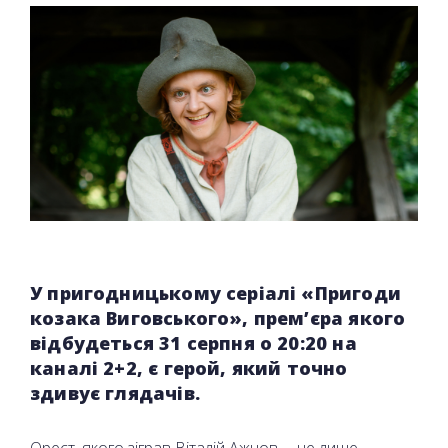
У пригодницькому серіалі «Пригоди
козака Виговського», прем’єра якого
відбудеться 31 серпня о 20:20 на
каналі 2+2, є герой, який точно
здивує глядачів.