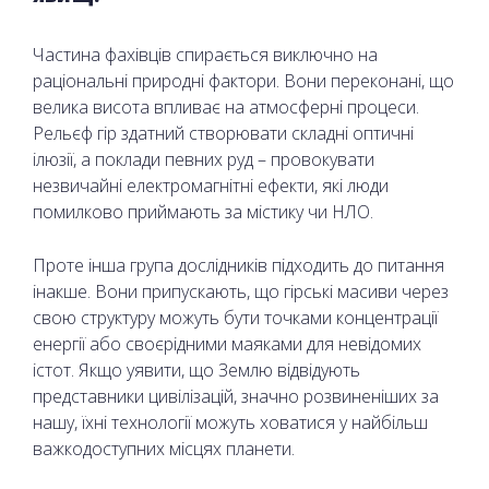
Частина фахівців спирається виключно на
раціональні природні фактори. Вони переконані, що
велика висота впливає на атмосферні процеси.
Рельєф гір здатний створювати складні оптичні
ілюзії, а поклади певних руд – провокувати
незвичайні електромагнітні ефекти, які люди
помилково приймають за містику чи НЛО.
Проте інша група дослідників підходить до питання
інакше. Вони припускають, що гірські масиви через
свою структуру можуть бути точками концентрації
енергії або своєрідними маяками для невідомих
істот. Якщо уявити, що Землю відвідують
представники цивілізацій, значно розвиненіших за
нашу, їхні технології можуть ховатися у найбільш
важкодоступних місцях планети.