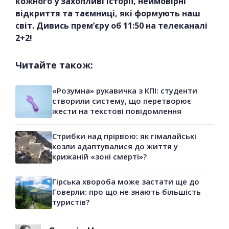
кожного у захопливі історії, неймовірні
відкриття та таємниці, які формують наш
світ. Дивись прем’єру об 11:50 на телеканалі
2+2!
Читайте також:
«Розумна» рукавичка з КПІ: студенти
створили систему, що перетворює
жести на текстові повідомлення
Стрибки над прірвою: як гімалайські
козли адаптувалися до життя у
крижаній «зоні смерті»?
Гірська хвороба може застати ще до
Говерли: про що не знають більшість
туристів?