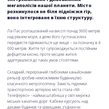
мегаполісів нашої планети. Місто
розкинулося не біля підніжжя гір,
воно інтегроване в їхню структуру.
Ла-Пас розташований на висоті понад 3600 метрів
над рівнем моря, а деякі його густонаселені
передмістя піднімаються ще вище – за позначку в 4
000 метрів. Життя тут супроводжується постійним
дефіцитом кисню, проте місцеві жителі
адаптувалися до таких умов століттями.
Складний, перерізаний глибокими каньйонами
рельєф зробив неможливим будівництво
класичного метрополітену. Замість підземки
транспортною артерією міста стала «Мі
Телеферіко» - наймасштабніша у світі мережа
міських канатних доріг. Кабінки курсують над
дахами будинків та урвищами, з'єднуючи