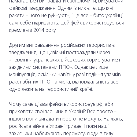
намагається виправдати свої злочини, висуваючи
фейкові твердження. Одним із них є те, що їхні
ракети нічого не руйнують, і це все нібито українці
самі себе підривають. Цей фейк використовується
кремлем з 2014 року.
Другим виправданням російських терористів є
твердження, що цивільні постраждали через
«невміння українських військових користуватися
західними системами ППО». Однак це лише
маніпуляція, оскільки навіть у разі падіння уламків
ракет збитих ППО на міста, відповідальність все
одно лежить на терористичній країні.
Чому саме ці два фейки використовує рф, аби
приховати свої злочини в Україні? Все просто –
іншого вони вигадати просто не можуть. На жаль,
російська війна в Україні триває. І поки наші
захисники наближають перемогу, люди в тилу