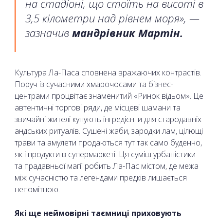
на стадіоні, що стоїть на висоті в
3,5 кілометри над рівнем моря», —
зазначив
мандрівник Мартін.
Культура Ла-Паса сповнена вражаючих контрастів.
Поруч із сучасними хмарочосами та бізнес-
центрами процвітає знаменитий «Ринок відьом». Це
автентичні торгові ряди, де місцеві шамани та
звичайні жителі купують інгредієнти для стародавніх
андських ритуалів. Сушені жаби, зародки лам, цілющі
трави та амулети продаються тут так само буденно,
як і продукти в супермаркеті. Ця суміш урбаністики
та прадавньої магії робить Ла-Пас містом, де межа
між сучасністю та легендами предків лишається
непомітною.
Які ще неймовірні таємниці приховують