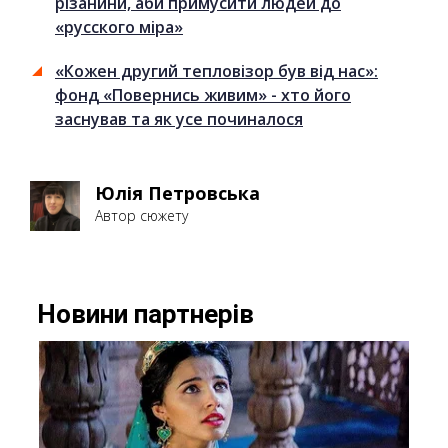
різанини, аби примусити людей до
«русского міра»
«Кожен другий тепловізор був від нас»:
фонд «Повернись живим» - хто його
заснував та як усе починалося
Юлія Петровська
Автор сюжету