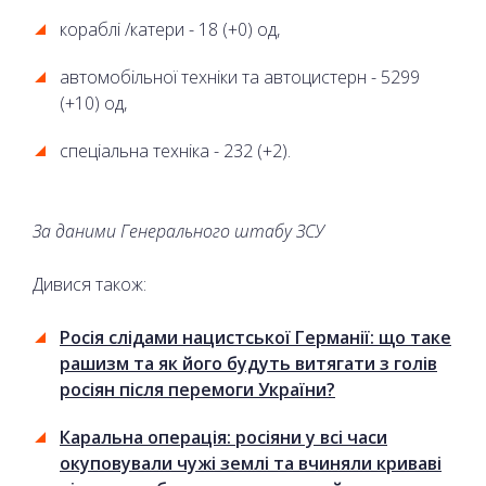
кораблі /катери - 18 (+0) од,
автомобільної техніки та автоцистерн - 5299
(+10) од,
спеціальна техніка - 232 (+2).
За даними
Генерального штабу ЗСУ
Дивися також:
Росія слідами нацистської Германії: що таке
рашизм та як його будуть витягати з голів
росіян після перемоги України?
Каральна операція: росіяни у всі часи
окуповували чужі землі та вчиняли криваві