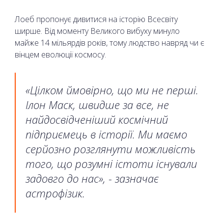
Лоеб пропонує дивитися на історію Всесвіту
ширше. Від моменту Великого вибуху минуло
майже 14 мільярдів років, тому людство навряд чи є
вінцем еволюції космосу.
«Цілком ймовірно, що ми не перші.
Ілон Маск, швидше за все, не
найдосвідченіший космічний
підприємець в історії. Ми маємо
серйозно розглянути можливість
того, що розумні істоти існували
задовго до нас», - зазначає
астрофізик.