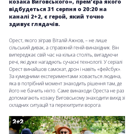
козака Виговського», прем’єра якого
відбудеться 31 серпня о 20:20 на
каналі 2+2, є герой, який точно
здивує глядачів.
Орест, якого зіграв Віталій Ажнов, – не лише
сільський дивак, а справжній геній-винахідник. Він
випереджає свій час на кілька століть, вигадуючи
речі, які дуже нагадують сучасні технології. У серіалі
Орест винайшов самокат, дрон і навіть «фейсбук».
За кумедними експериментами ховається людина,
яка в потрібний момент знаходить рішення там, де
його не бачить ніхто. Саме винаходи Ореста не раз
допомагають козаку Виговському знаходити вихід зі
складних ситуацій та перехитрити ворога.