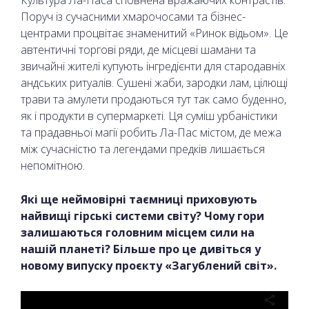
Поруч із сучасними хмарочосами та бізнес-
центрами процвітає знаменитий «Ринок відьом». Це
автентичні торгові ряди, де місцеві шамани та
звичайні жителі купують інгредієнти для стародавніх
андських ритуалів. Сушені жаби, зародки лам, цілющі
трави та амулети продаються тут так само буденно,
як і продукти в супермаркеті. Ця суміш урбаністики
та прадавньої магії робить Ла-Пас містом, де межа
між сучасністю та легендами предків лишається
непомітною.
Які ще неймовірні таємниці приховують
найвищі гірські системи світу? Чому гори
залишаються головним місцем сили на
нашій планеті? Більше про це дивіться у
новому випуску проєкту «Загублений світ».