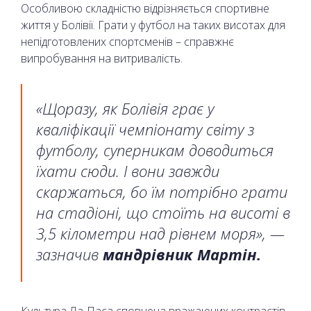
Особливою складністю відрізняється спортивне
життя у Болівії. Грати у футбол на таких висотах для
непідготовлених спортсменів – справжнє
випробування на витривалість.
«Щоразу, як Болівія грає у
кваліфікації чемпіонату світу з
футболу, суперникам доводиться
їхати сюди. І вони завжди
скаржаться, бо їм потрібно грати
на стадіоні, що стоїть на висоті в
3,5 кілометри над рівнем моря», —
зазначив
мандрівник Мартін.
Культура Ла-Паса сповнена вражаючих контрастів.