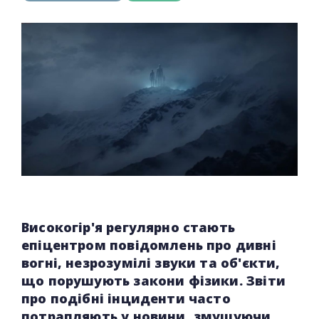
Високогір'я регулярно стають
епіцентром повідомлень про дивні
вогні, незрозумілі звуки та об'єкти,
що порушують закони фізики. Звіти
про подібні інциденти часто
потрапляють у новини, змушуючи