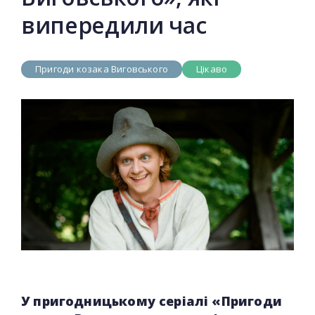
випередили час
Пригоди козака Виговського
Цікаво
У пригодницькому серіалі «Пригоди