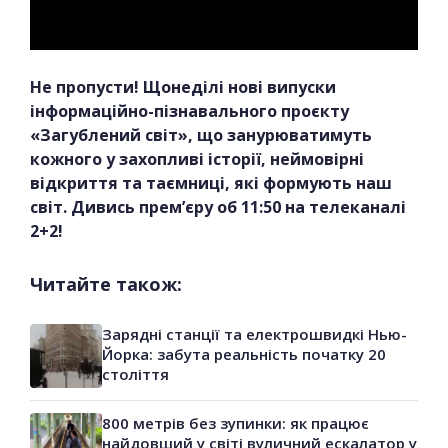
Не пропусти! Щонеділі нові випуски
інформаційно-пізнавального проєкту
«Загублений світ», що занурюватимуть
кожного у захопливі історії, неймовірні
відкриття та таємниці, які формують наш
світ. Дивись прем’єру об 11:50 на телеканалі
2+2!
Читайте також:
Зарядні станції та електрошвидкі Нью-
Йорка: забута реальність початку 20
століття
800 метрів без зупинки: як працює
найдовший у світі вуличний ескалатор у