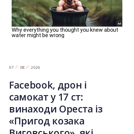
07
08
2026
Facebook, дрон і
самокат у 17 ст:
винаходи Ореста із
«Пригод козака
Виговського», які