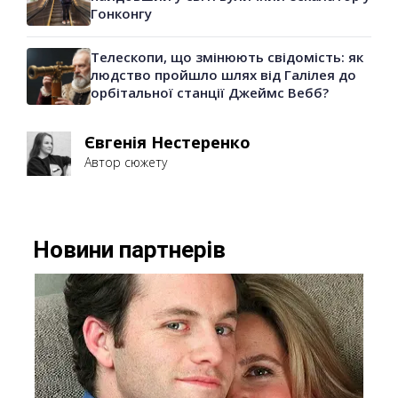
Гонконгу
Телескопи, що змінюють свідомість: як
людство пройшло шлях від Галілея до
орбітальної станції Джеймс Вебб?
Євгенія Нестеренко
Автор сюжету