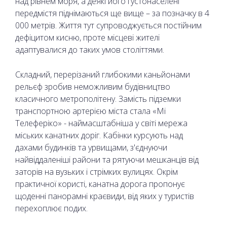
над рівнем моря, а деякі його густонаселені
передмістя піднімаються ще вище – за позначку в 4
000 метрів. Життя тут супроводжується постійним
дефіцитом кисню, проте місцеві жителі
адаптувалися до таких умов століттями.
Складний, перерізаний глибокими каньйонами
рельєф зробив неможливим будівництво
класичного метрополітену. Замість підземки
транспортною артерією міста стала «Мі
Телеферіко» - наймасштабніша у світі мережа
міських канатних доріг. Кабінки курсують над
дахами будинків та урвищами, з'єднуючи
найвіддаленіші райони та рятуючи мешканців від
заторів на вузьких і стрімких вулицях. Окрім
практичної користі, канатна дорога пропонує
щоденні панорамні краєвиди, від яких у туристів
перехоплює подих.