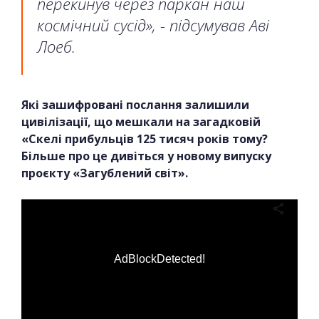
перекинув через паркан наш
космічний сусід», - підсумував Аві
Лоеб.
Які зашифровані послання залишили
цивілізації, що мешкали на загадковій
«Скелі прибульців 125 тисяч років тому?
Більше про це дивіться у новому випуску
проєкту «Загублений світ».
AdBlockDetected!