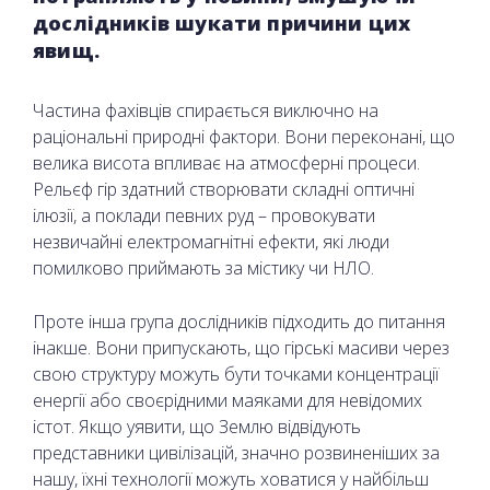
дослідників шукати причини цих
явищ.
Частина фахівців спирається виключно на
раціональні природні фактори. Вони переконані, що
велика висота впливає на атмосферні процеси.
Рельєф гір здатний створювати складні оптичні
ілюзії, а поклади певних руд – провокувати
незвичайні електромагнітні ефекти, які люди
помилково приймають за містику чи НЛО.
Проте інша група дослідників підходить до питання
інакше. Вони припускають, що гірські масиви через
свою структуру можуть бути точками концентрації
енергії або своєрідними маяками для невідомих
істот. Якщо уявити, що Землю відвідують
представники цивілізацій, значно розвиненіших за
нашу, їхні технології можуть ховатися у найбільш