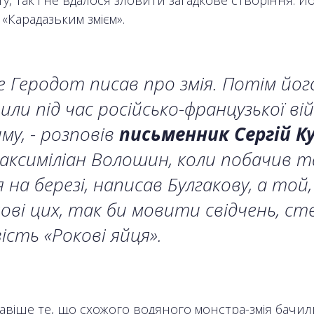
у, так і не вдалося зловити загадкове створіння. Й
«Карадазьким змієм».
 Геродот писав про змія. Потім йог
или під час російсько-французької ві
му, - розповів
письменник Сергій Ку
аксиміліан Волошин, коли побачив т
я на березі, написав Булгакову, а той,
ові цих, так би мовити свідчень, с
ість «Рокові яйця».
авіше те, що схожого водяного монстра-змія бачили