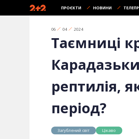
ПРОЄКТИ
НОВИНИ
ТЕЛЕП
06
04
2024
Таємниці к
Карадазьки
рептилія, 
період?
Загублений світ
Цікаво