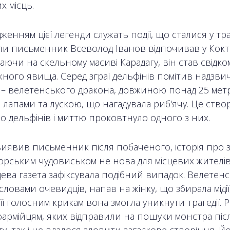
х місць.
женням цієї легенди служать події, що сталися у тр
оли письменник Всеволод Іванов відпочивав у Кокте
ючи на скельному масиві Карадагу, він став свідко
ного явища. Серед зграї дельфінів помітив надзви
 – велетенського дракона, довжиною понад 25 метрі
 лапами та лускою, що нагадувала риб'ячу. Це ство
о дельфінів і миттю проковтнуло одного з них.
виявив письменник після побаченого, історія про зу
рським чудовиськом не нова для місцевих жителів.
цева газета зафіксувала подібний випадок. Велетен
 словами очевидців, напав на жінку, що збирала мідії
її голосним крикам вона змогла уникнути трагедії. Р
армійцям, яких відправили на пошуки монстра піс