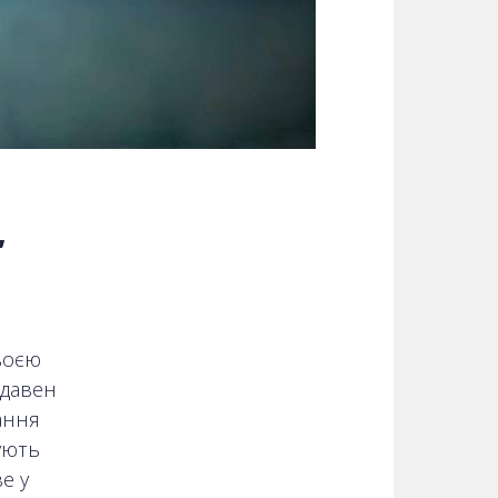
,
своєю
-давен
ання
ують
е у