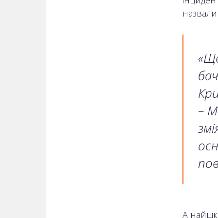
інцидент
назвали 
«Ще
бач
Кри
– М
змі
осн
пов
А найцік