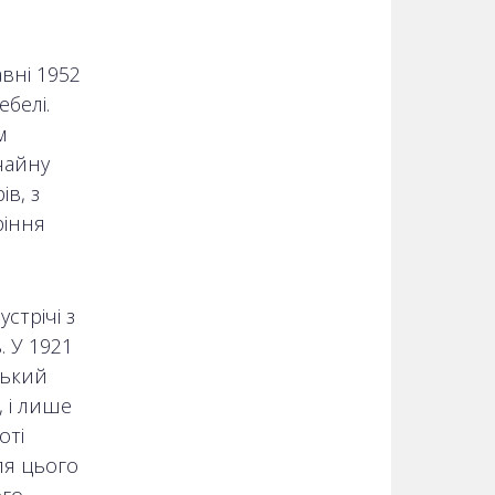
авні 1952
белі.
м
чайну
в, з
ріння
стрічі з
 У 1921
ський
, і лише
оті
ля цього