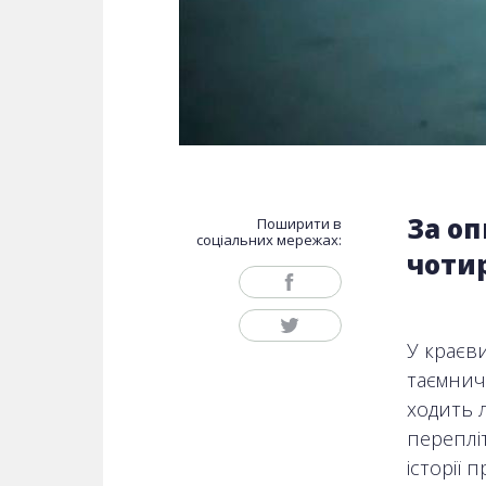
За оп
Поширити в
соціальних мережах:
чоти
У краєви
таємнич
ходить 
перепліт
історії 