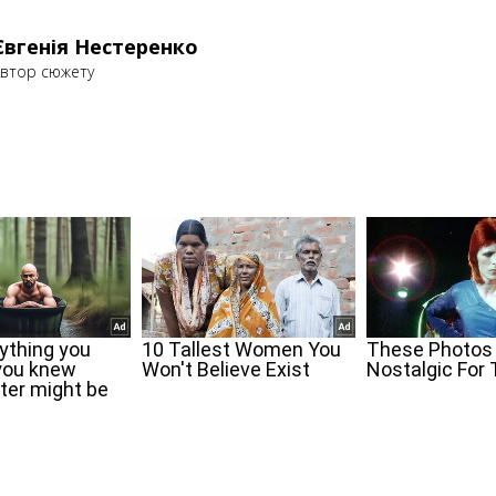
Євгенія Нестеренко
втор сюжету