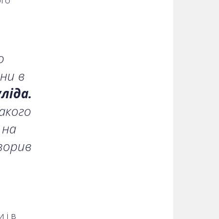
ого
о
йни в
ліда.
акого
 на
творив
 і в