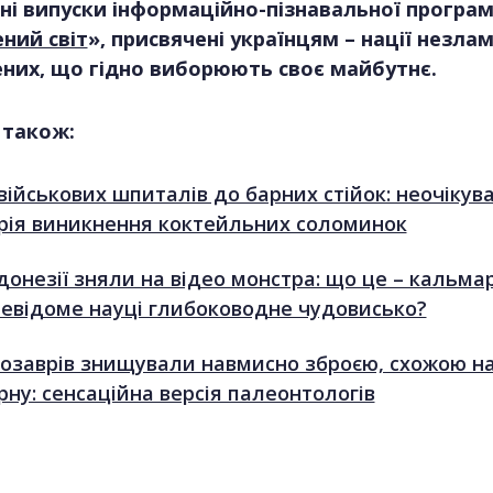
ні випуски інформаційно-пізнавальної програм
ний світ
», присвячені українцям – нації незлам
них, що гідно виборюють своє майбутнє.
 також:
військових шпиталів до барних стійок: неочікув
орія виникнення коктейльних соломинок
донезії зняли на відео монстра: що це – кальмар
невідоме науці глибоководне чудовисько?
озаврів знищували навмисно зброєю, схожою н
рну: сенсаційна версія палеонтологів