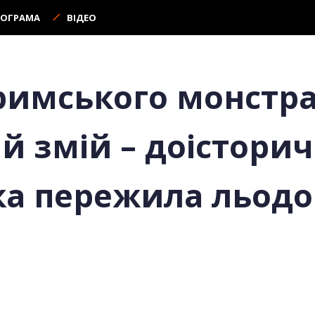
РОГРАМА
ВІДЕО
римського монстра
й змій – доістори
яка пережила льод