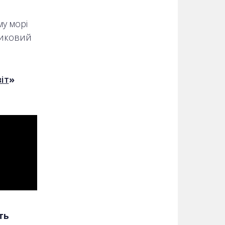
у морі
виковий
іт
»
ть