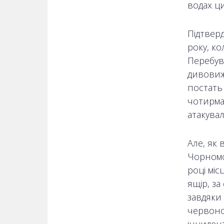
водах ци
Підтверд
року, к
Перебува
дивовиж
постать
чотирма
атакувал
Але, як 
Чорномо
році міс
ящір, за
завдяки 
червоно