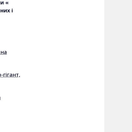
и «
них і
ана
-гігант,
а