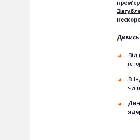
прем’єр
Загубле
нескоре
Дивись
Від 
іст
В Ін
чи 
Дин
яде