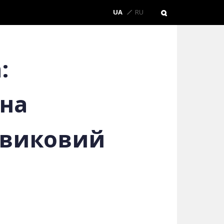
UA
RU
:
чна
овиковий