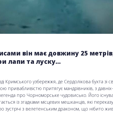
исами він має довжину 25 метрів
ри лапи та луску…
ді Кримського узбережжя, де Сердолікова бухта зі 
ою привабливістю притягує мандрівників, з давніх
легенда про Чорноморське чудовисько. Його існув
ається із згадками місцевих мешканців, які переказ
про зустрічі з велетенським драконом, що нібито жив