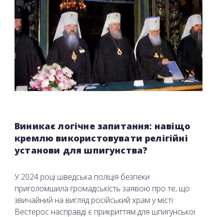
Виникає логічне запитання: навіщо
кремлю використовувати релігійні
установи для шпигунства?
У 2024 році шведська поліція безпеки
приголомшила громадськість заявою про те, що
звичайний на вигляд російський храм у місті
Вестерос насправді є прикриттям для шпигунської