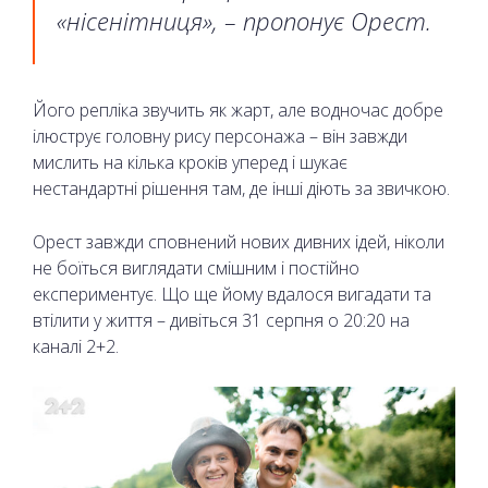
«нісенітниця», – пропонує Орест.
Його репліка звучить як жарт, але водночас добре
ілюструє головну рису персонажа – він завжди
мислить на кілька кроків уперед і шукає
нестандартні рішення там, де інші діють за звичкою.
Орест завжди сповнений нових дивних ідей, ніколи
не боїться виглядати смішним і постійно
експериментує. Що ще йому вдалося вигадати та
втілити у життя – дивіться 31 серпня о 20:20 на
каналі 2+2.