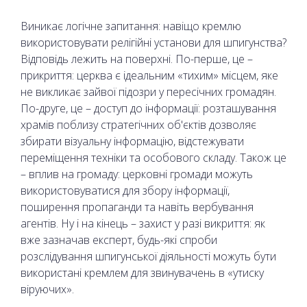
Виникає логічне запитання: навіщо кремлю
використовувати релігійні установи для шпигунства?
Відповідь лежить на поверхні. По-перше, це –
прикриття: церква є ідеальним «тихим» місцем, яке
не викликає зайвої підозри у пересічних громадян.
По-друге, це – доступ до інформації: розташування
храмів поблизу стратегічних об'єктів дозволяє
збирати візуальну інформацію, відстежувати
переміщення техніки та особового складу. Також це
– вплив на громаду: церковні громади можуть
використовуватися для збору інформації,
поширення пропаганди та навіть вербування
агентів. Ну і на кінець – захист у разі викриття: як
вже зазначав експерт, будь-які спроби
розслідування шпигунської діяльності можуть бути
використані кремлем для звинувачень в «утиску
віруючих».