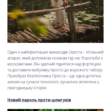
Один з найефектніших винаходів Ореста – літальний
апарат, який допомагає козакам під час боротьби з
московитами. Він здатний піднятися над фортецею
та доставити вибухівку просто до ворожого табору.
Праобраз безпілотника Ореста – ще одна дотепна
алюзія на сучасні технології, органічно вплетена у
пригодницьку історію.
Новий пароль проти шпигунів