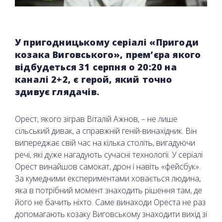
У пригодницькому серіалі «Пригоди
козака Виговського», прем’єра якого
відбудеться 31 серпня о 20:20 на
каналі 2+2, є герой, який точно
здивує глядачів.
Орест, якого зіграв Віталій Ажнов, – не лише
сільський дивак, а справжній геній-винахідник. Він
випереджає свій час на кілька століть, вигадуючи
речі, які дуже нагадують сучасні технології. У серіалі
Орест винайшов самокат, дрон і навіть «фейсбук».
За кумедними експериментами ховається людина,
яка в потрібний момент знаходить рішення там, де
його не бачить ніхто. Саме винаходи Ореста не раз
допомагають козаку Виговському знаходити вихід зі