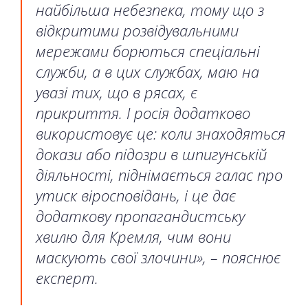
найбільша небезпека, тому що з
відкритими розвідувальними
мережами борються спеціальні
служби, а в цих службах, маю на
увазі тих, що в рясах, є
прикриття. І росія додатково
використовує це: коли знаходяться
докази або підозри в шпигунській
діяльності, піднімається галас про
утиск віросповідань, і це дає
додаткову пропагандистську
хвилю для Кремля, чим вони
маскують свої злочини», – пояснює
експерт.