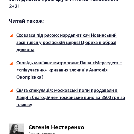
2+2!
Читай також:
Сховався під рясою: нардеп-втікач Новинський
засвітився у російській церкві Цюриха в образі
диякона
Сповідь маніяка: митрополит Паша «Мерседес» –
«співучасник» кривавих злочинів Анатолія
Онопрієнка?
Свята спекуляція: московські попи продавали в
Лаврі «благодійне» тосканське вино за 3500 грн за
пляшку
Євгенія Нестеренко
Автор сюжету