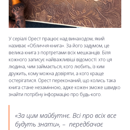
У серіалі Орест працює над винаходом, який
називає «Обличчя-книга». За його задумом, це
велика книга з портретами всіх мешканців. Біля
кожного записує найважливіші відомості: хто ця
людина, чим займається, кого любить, із ким
дружить, кому можна довіряти, а кого краще
остерігатися. Орест переконаний, що колись така
книга стане незамінною, адже кожен зможе швидко
знайти потрібну інформацію про будь-кого.
«За цим майбутнє. Всі про всіх все
будуть знати», – передбачає