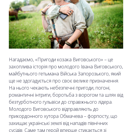
Нагадаємо, «Пригоди козака Виговського» – це
захоплива історія про молодого Івана Виговського,
майбутнього гетьмана Війська Запорозького, який
ще не здогадується про своє велике призначення.
На нього чекають небезпечні пригоди, погоні,
романтичні інтриги, боротьба з ворогом та шлях від
безтурботного гульвіси до справжнього лідера.
Молодого Виговського відправляють до
прикордонного хутора Обмачева – форпосту, що
захищає українські землі від нападів північних
сусідів. Саме там герой вперше стикається зі