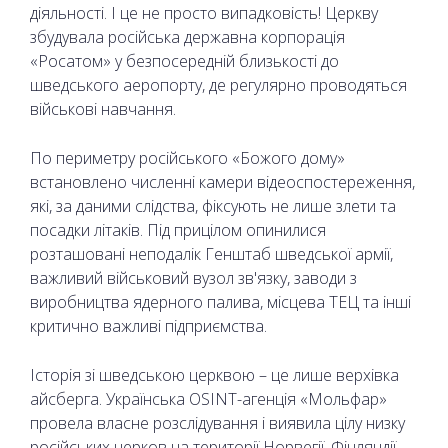
діяльності. І це не просто випадковість! Церкву
збудувала російська державна корпорація
«Росатом» у безпосередній близькості до
шведського аеропорту, де регулярно проводяться
військові навчання.
По периметру російського «Божого дому»
встановлено численні камери відеоспостереження,
які, за даними слідства, фіксують не лише злети та
посадки літаків. Під прицілом опинилися
розташовані неподалік Генштаб шведської армії,
важливий військовий вузол зв'язку, заводи з
виробництва ядерного палива, місцева ТЕЦ та інші
критично важливі підприємства.
Історія зі шведською церквою – це лише верхівка
айсберга. Українська OSINT-агенція «Мольфар»
провела власне розслідування і виявила цілу низку
російських церков на території Норвегії, Фінляндії,