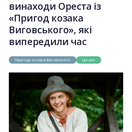
винаходи Ореста із
«Пригод козака
Виговського», які
випередили час
Пригоди козака Виговського
Цікаво