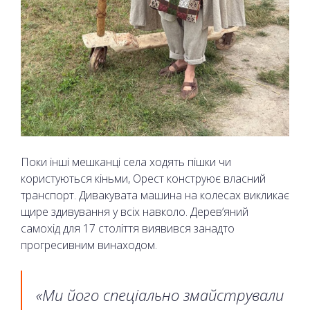
Поки інші мешканці села ходять пішки чи
користуються кіньми, Орест конструює власний
транспорт. Дивакувата машина на колесах викликає
щире здивування у всіх навколо. Дерев’яний
самохід для 17 століття виявився занадто
прогресивним винаходом.
«Ми його спеціально змайстрували