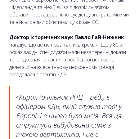
Нідерландів та Чехії, які за підозрілим збігом
обставин розташовані по сусідству зі стратегічними
та військовими об'єктами цих країн ЄС.
Доктор історичних наук Павло Гай-Нижник
нагадує, що це не нова тактика кремля. Ще у 80-х
роках західні спецслужби мали незаперечні докази
того, що значна частина російської церковної
делегації на всесвітньому церковному соборі
складалася з агентів КДБ.
«Кирил (очільник РПЦ – ред.) є
офіцером КДБ, який служив тоді у
Європі, і в нього була місія. Вся ця
структура вибудована саме з
такою вертикаллю, і це є