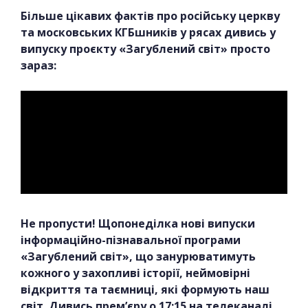
Більше цікавих фактів про російську церкву
та московських КГБшників у рясах дивись у
випуску проєкту «Загублений світ» просто
зараз:
Не пропусти! Щопонеділка нові випуски
інформаційно-пізнавальної програми
«Загублений світ», що занурюватимуть
кожного у захопливі історії, неймовірні
відкриття та таємниці, які формують наш
світ. Дивись прем’єру о 17:15 на телеканалі