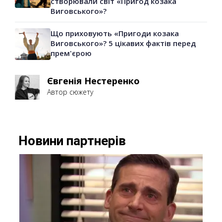
створювали світ «Пригод козака
Виговського»?
Що приховують «Пригоди козака
Виговського»? 5 цікавих фактів перед
прем'єрою
Євгенія Нестеренко
Автор сюжету