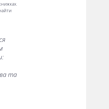
книжках.
знайти
ся
м
и:
тва та