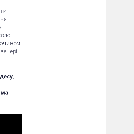
ити
ння
у
коло
злочином
ввечері
десу,
іма