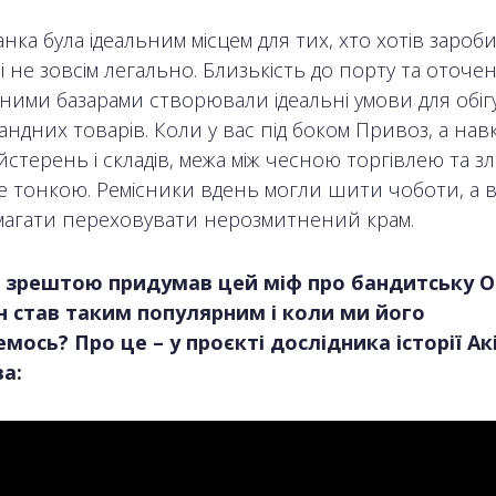
ка була ідеальним місцем для тих, хто хотів зароб
 не зовсім легально. Близькість до порту та оточе
ними базарами створювали ідеальні умови для обіг
ндних товарів. Коли у вас під боком Привоз, а нав
йстерень і складів, межа між чесною торгівлею та 
же тонкою. Ремісники вдень могли шити чоботи, а 
агати переховувати нерозмитнений крам.
о зрештою придумав цей міф про бандитську О
н став таким популярним і коли ми його
мось? Про це – у проєкті дослідника історії Ак
а: