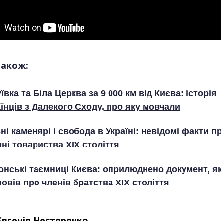
також:
ївка та Біла Церква за 9 000 км від Києва: історія
їнців з Далекого Сходу, про яку мовчали
ні каменярі і свобода в Україні: невідомі факти п
ні товариства XIX століття
онські таємниці Києва: оприлюднено документ, я
овів про членів братства XIX століття
Євгенія Нестеренко