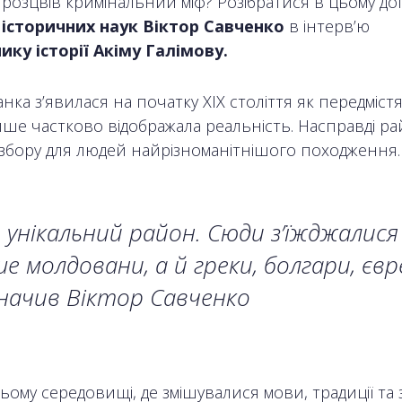
 розцвів кримінальний міф? Розібратися в цьому до
історичних наук Віктор Савченко
в інтерв’ю
ику історії Акіму Галімову.
ка з’явилася на початку XIX століття як передмістя, і
ише частково відображала реальність. Насправді ра
збору для людей найрізноманітнішого походження
 унікальний район. Сюди з’їжджалися
е молдовани, а й греки, болгари, євреї
начив Віктор Савченко
ьому середовищі, де змішувалися мови, традиції та 