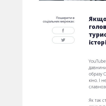
Якщо 
Поширити в
соціальних мережах:
голо
тури
істор
YouTube 
давнини
образу 
кіно. І 
славноз
Як так с