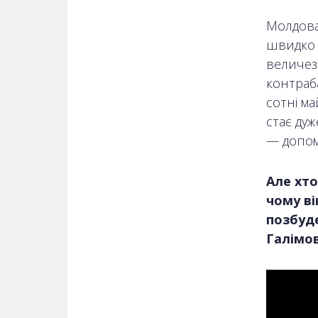
Молдован
швидко і
величез
контраба
сотні ма
стає ду
— допом
Але хт
чому ві
позбуде
Галімов