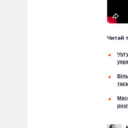
Читай 
Чугу
укра
Віль
таєм
Мас
розп