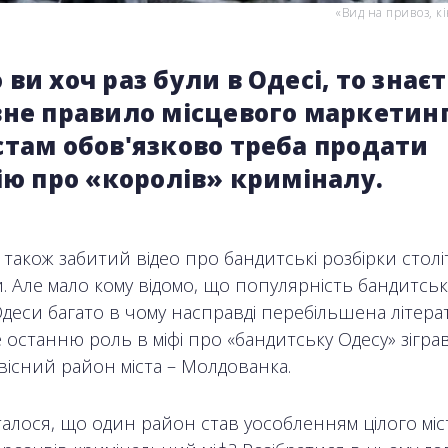
«Вид на привоз, к
ви хоч раз були в Одесі, то знає
вне правило місцевого маркетинг
стам обов'язково треба продати
ію про «королів» криміналу.
також забитий відео про бандитські розбірки столі
. Але мало кому відомо, що популярність бандитсь
Одеси багато в чому насправді перебільшена літера
не останню роль в міфі про «бандитську Одесу» зігра
вісний район міста – Молдованка.
талося, що один район став уособленням цілого міст