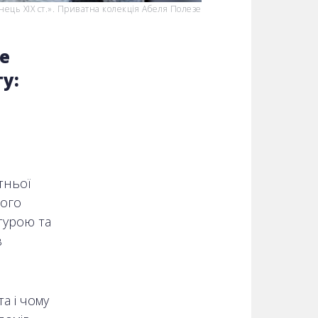
інець ХІХ ст.». Приватна колекція Абеля Полезе
те
у:
тньої
кого
турою та
в
а і чому