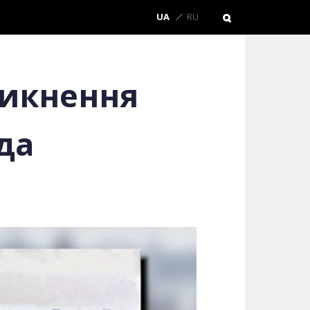
UA
RU
никнення
да