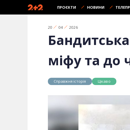
ПРОЄКТИ
НОВИНИ
ТЕЛЕП
20
04
2026
Бандитська
міфу та до 
Справжня історія
Цікаво