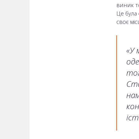
виник т
Це була 
своє міс
«У 
оде
тог
Ста
нам
кон
іст