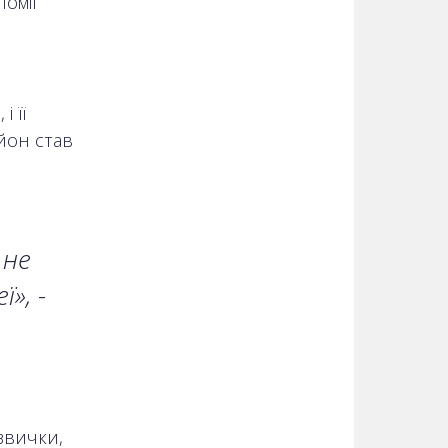
поміг
 її
йон став
.
 не
», -
звички,