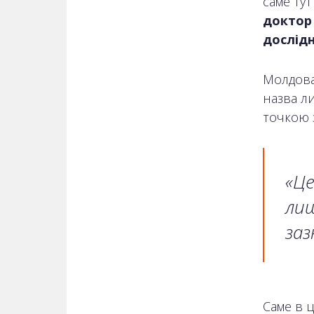
саме тут
доктор 
дослідн
Молдован
назва л
точкою 
«Це
лиш
заз
Саме в ц