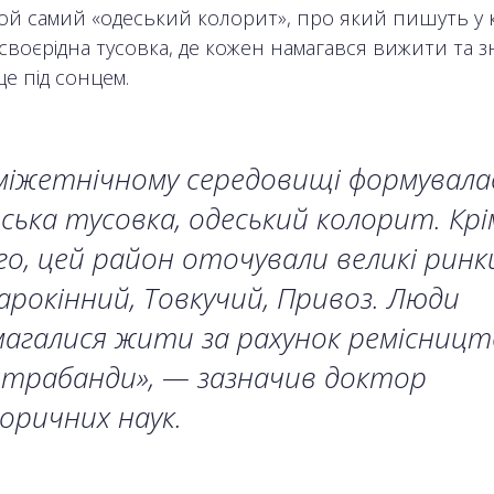
ой самий «одеський колорит», про який пишуть у 
своєрідна тусовка, де кожен намагався вижити та 
це під сонцем.
міжетнічному середовищі формувала
ська тусовка, одеський колорит. Крі
о, цей район оточували великі ринк
рокінний, Товкучий, Привоз. Люди
агалися жити за рахунок ремісниц
трабанди», — зазначив доктор
оричних наук.