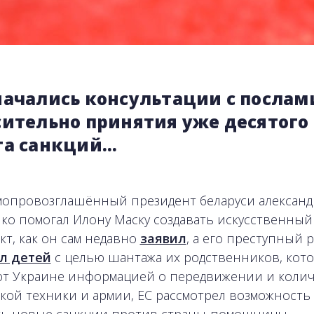
начались консультации с послам
сительно принятия уже десятого
та санкций…
мопровозглашённый президент беларуси александ
ко помогал Илону Маску создавать искусственный
кт, как он сам недавно
заявил
, а его преступный 
л детей
с целью шантажа их родственников, кот
т Украине информацией о передвижении и колич
кой техники и армии, ЕС рассмотрел возможность