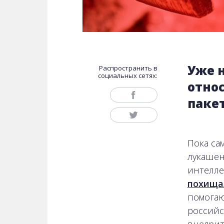
Уже 
Распространить в
социальных сетях:
отно
паке
Пока са
лукашен
интелле
похища
помогаю
российс