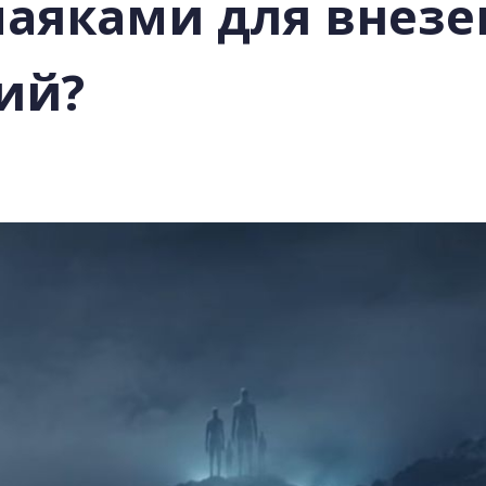
маяками для внез
ий?