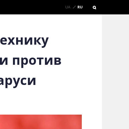
UA
RU
технику
и против
аруси