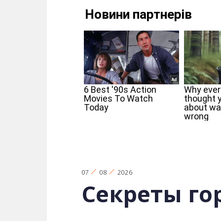
07
08
2026
Секреты го