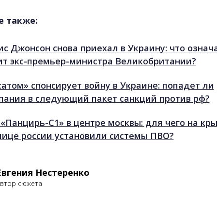
е также:
ис Джонсон снова приехал в Украину: что означ
ит экс-премьер-министра Великобритании?
сатом» спонсирует войну в Украине: попадет ли
пания в следующий пакет санкций против рф?
 «Панцирь-С1» в центре москвы: для чего на кр
лице россии установили системы ПВО?
Евгения Нестеренко
втор сюжета