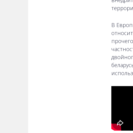
внедрит
террори
В Европ
относит
прочего
частнос
двойног
беларус
использ