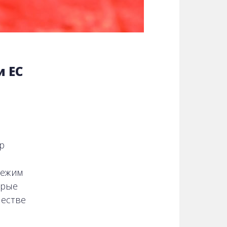
и ЕС
р
режим
орые
естве