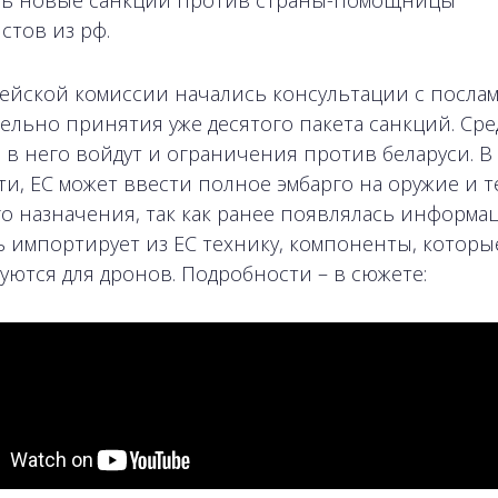
ь новые санкции против страны-помощницы
стов из рф.
ейской комиссии начались консультации с послам
ельно принятия уже десятого пакета санкций. Сре
 в него войдут и ограничения против беларуси. В
ти, ЕС может ввести полное эмбарго на оружие и т
о назначения, так как ранее появлялась информац
ь импортирует из ЕС технику, компоненты, которы
уются для дронов. Подробности – в сюжете: