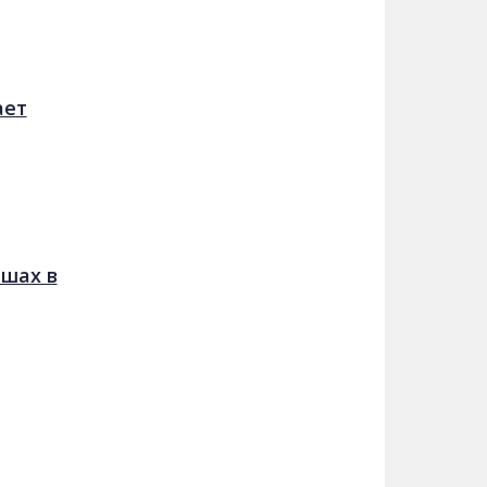
ает
ышах в