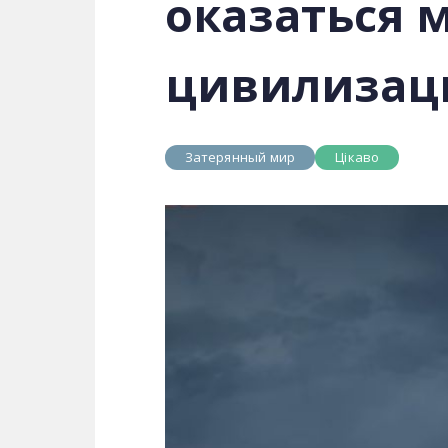
оказаться 
цивилизац
Затерянный мир
Цікаво