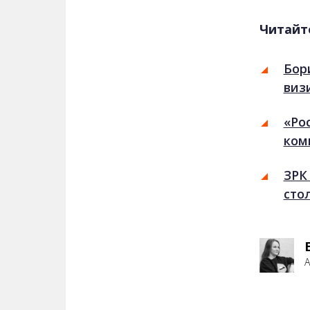
Читайт
Бор
виз
«Ро
ком
ЗРК
сто
А