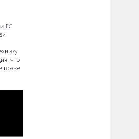
и ЕС
ди
ехнику
ия, что
е позже