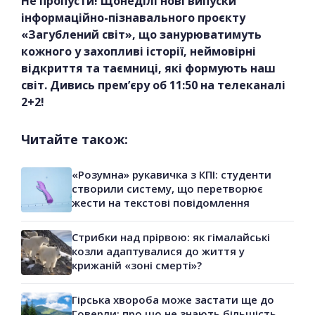
Не пропусти! Щонеділі нові випуски
інформаційно-пізнавального проєкту
«Загублений світ», що занурюватимуть
кожного у захопливі історії, неймовірні
відкриття та таємниці, які формують наш
світ. Дивись прем’єру об 11:50 на телеканалі
2+2!
Читайте також:
«Розумна» рукавичка з КПІ: студенти
створили систему, що перетворює
жести на текстові повідомлення
Стрибки над прірвою: як гімалайські
козли адаптувалися до життя у
крижаній «зоні смерті»?
Гірська хвороба може застати ще до
Говерли: про що не знають більшість