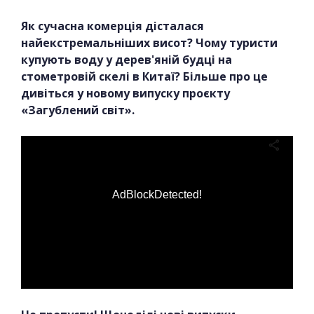
Як сучасна комерція дісталася
найекстремальніших висот? Чому туристи
купують воду у дерев'яній будці на
стометровій скелі в Китаї? Більше про це
дивіться у новому випуску проєкту
«Загублений світ».
AdBlockDetected!