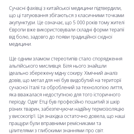
Сучасні фахівці з китайської медицини підтвердили,
що ці татуювання збігаються з класичними точками
акупунктури. Це означає, що 5 000 років тому жителі
Європи вже використовували складні форми терапії
від болю, задовго до появи традиційної східної
медицини.
Ще одним зламом стереотипів стало спорядження
альпійського мисливця. Біля нього знайшли
ідеально збережену мідну сокиру. Хімічний аналіз
довів, що метал для неї був видобутий на території
сучасної Італії та оброблений за технологією лиття,
яка вважалася недоступною для того історичного
періоду. Одяг Етці був професійно пошитий зі шкір
різних тварин, забезпечуючи надійну термоізоляцію
у високогір'ї. Ця знахідка остаточно довела, що наші
пращури були вправними ремісниками та
цілителями з глибокими знаннями про світ.