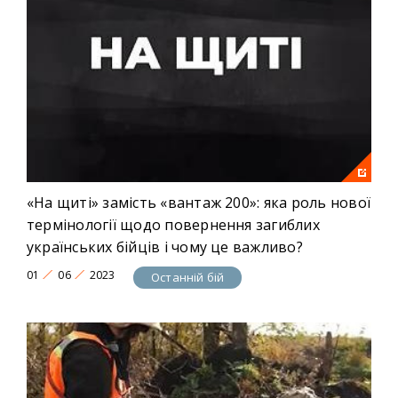
доводиться йти військовим, аби повернути з
фронту тіла полеглих захисників додому, та хто вони
– «перевізники пам’яті», які беруть на себе останню
розмову з родинами воїнів. Як в росії десятиліттями
знецінювалася вартість людського життя й чому
країна-агресор гальмує передачу загиблих
українських бійців.
Рік:
2023
«На щиті» замість «вантаж 200»: яка роль нової
термінології щодо повернення загиблих
українських бійців і чому це важливо?
01
06
2023
Останній бій