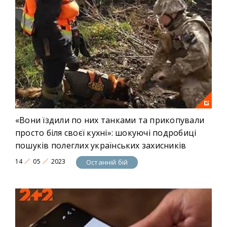
«Вони їздили по них танками та прикопували
просто біля своєї кухні»: шокуючі подробиці
пошуків полеглих українських захисників
14
05
2023
Останній бій