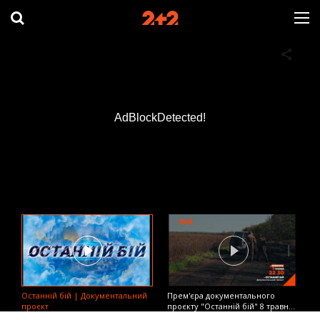
AdBlockDetected!
Останній бій | Документальний
Прем'єра документального
проєкт
проєкту "Останній бій" 8 травня
на 2+2