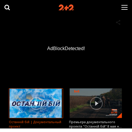
AdBlockDetected!
Останній бій | Документальный
Премьера документального
проект
проекта "Останній бій" 8 мая на
2+2