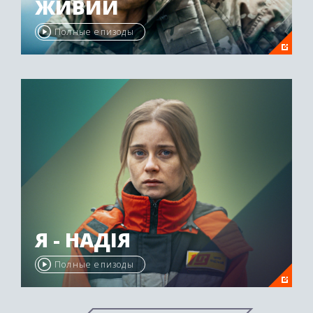
ЖИВИЙ
Полные епизоды
Я - НАДІЯ
Полные епизоды