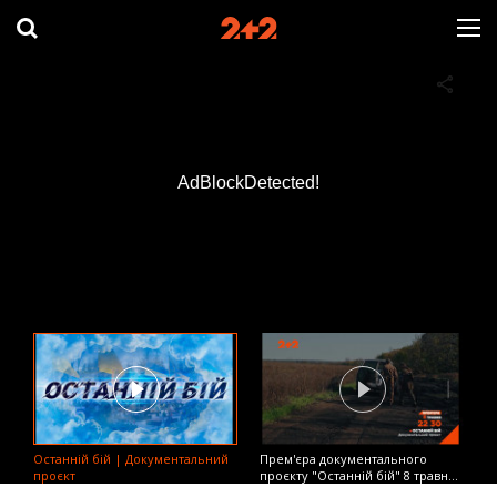
AdBlockDetected!
Останній бій | Документальний
Прем'єра документального
проєкт
проєкту "Останній бій" 8 травня
на 2+2