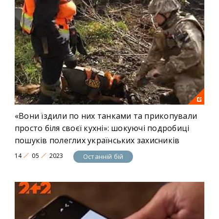
«Вони їздили по них танками та прикопували
просто біля своєї кухні»: шокуючі подробиці
пошуків полеглих українських захисників
14
05
2023
Останній бій