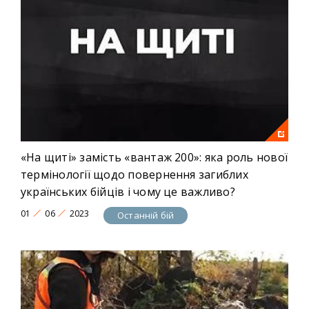
доводиться йти військовим, аби повернути з
фронту тіла полеглих захисників додому, та хто вони
– «перевізники пам’яті», які беруть на себе останню
розмову з родинами воїнів. Як в росії десятиліттями
знецінювалася вартість людського життя й чому
країна-агресор гальмує передачу загиблих
українських бійців.
Рік:
2023
«На щиті» замість «вантаж 200»: яка роль нової
термінології щодо повернення загиблих
українських бійців і чому це важливо?
01
06
2023
Останній бій