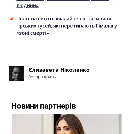
людини»
Політ на висоті авіалайнерів: таємниця
гірських гусей, які перетинають Гімалаї у
«зоні смерті»
Єлизавета Ніколенко
Автор сюжету