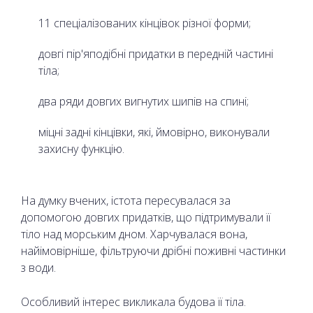
11 спеціалізованих кінцівок різної форми;
довгі пір'яподібні придатки в передній частині
тіла;
два ряди довгих вигнутих шипів на спині;
міцні задні кінцівки, які, ймовірно, виконували
захисну функцію.
На думку вчених, істота пересувалася за
допомогою довгих придатків, що підтримували її
тіло над морським дном. Харчувалася вона,
найімовірніше, фільтруючи дрібні поживні частинки
з води.
Особливий інтерес викликала будова її тіла.