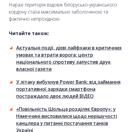
Наразі територія вздовж білорусько-українського
кордону стала максимально заболоченою та
фактично непрохідною.
Читайте також:
Актуальні події, дієві лайфхаки в критичних
умовах та втрати ворога: центр
національного спротиву запустив друк
власної газети
У літаку вибухнув Power Bank: від займання
портативної зарядки смартфона
постраждало двоє людей ВІДЕО
«Повільність Шольца розділяє Європу»: у
Німеччині висловилися щодо нерішучості
канцлера у питанні постачання танків
Україні