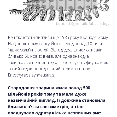
Journal of Systematic Palaeontology
Рештки істоти виявили ще 1983 року в канадському
Національному парку Йохо серед понад 10 тисяч
інших скам'янілостей. Відтоді дослідники описали
близько 50 нових видів, але одна знахідка
залишалася невпізнаною. Тепер її ідентифікували як
новий вид лобоподіїв, який отримав назву
Entothyreos synnaustrus.
Стародавня тварина жила понад 500
мільйонів років тому та мала дуже
незвичайний вигляд. Її довжина становила
близько п'яти сантиметрів, а тіло
поєднувало одразу кілька незвичних рис: