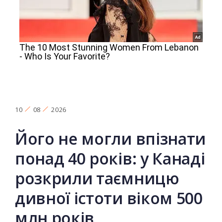
10
08
2026
Його не могли впізнати
понад 40 років: у Канаді
розкрили таємницю
дивної істоти віком 500
млн років