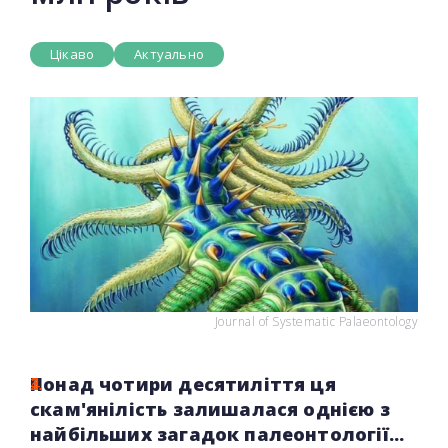
Цікаво
Актуально
Journal of Systematic Palaeontology
Понад чотири десятиліття ця
скам'янілість залишалася однією з
найбільших загадок палеонтології...