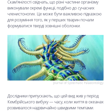
Скам'янілості свідчать, що різні частини організму
виконували окремі функції, подібно до сучасних
членистоногих. Це може бути важливою підказкою
для розуміння того, як у перших тварин почали
формуватися тверді зовнішні оболонки.
Journal of Systematic Palaeontology
Дослідники припускають, що цей вид жив у період
Кембрійського вибуху — часу, коли життя в океанах
розвивалося надзвичайно швидкими темпами.