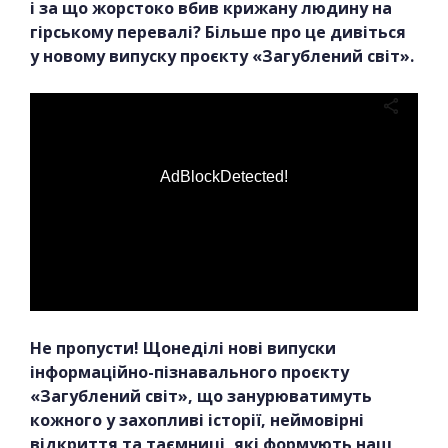
і за що жорстоко вбив крижану людину на
гірському перевалі? Більше про це дивіться
у новому випуску проєкту «Загублений світ».
AdBlockDetected!
Не пропусти! Щонеділі нові випуски
інформаційно-пізнавального проєкту
«Загублений світ», що занурюватимуть
кожного у захопливі історії, неймовірні
відкриття та таємниці, які формують наш