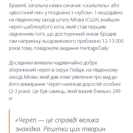
Бразилії; загальна назва означає «скальпель» або
«двосічний ніж» у поєднанні з «зубом». І нещодавно
на південному заході штату Айова (США) знайшли
череп шаблезубого кота, який став першим
свідченням того, що доісторичний хижак бродив
там наприкінці льодовикового приблизно 12-13 000
років тому, повідомляє видання HeritageDaily.
Дослідники виявили надзвичайно добре
збережений череп в окрузі Пейдж, на південному
заході Айови, який дав нове уявлення про вид до
його вимирання. Череп належав дорослій особині
(2-3 роки). Це був самець, який важив близько 249
кг.
«Череп — це справді велика
знахідка. Рештки цих тварин