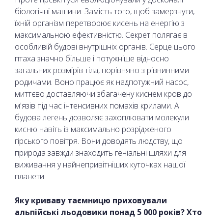
біологічні машини. Замість того, щоб замерзнути,
їхній організм перетворює кисень на енергію з
максимальною ефективністю. Секрет полягає в
особливій будові внутрішніх органів. Серце цього
птаха значно більше і потужніше відносно
загальних розмірів тіла, порівняно з рівнинними
родичами. Воно працює як надпотужний насос,
миттєво доставляючи збагачену киснем кров до
м'язів під час інтенсивних помахів крилами. А
будова легень дозволяє захоплювати молекули
кисню навіть із максимально розрідженого
гірського повітря. Вони доводять людству, що
природа завжди знаходить геніальні шляхи для
виживання у найнепривітніших куточках нашої
планети.
Яку криваву таємницю приховували
альпійські льодовики понад 5 000 років? Хто