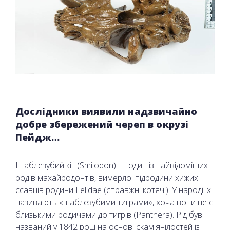
Дослідники виявили надзвичайно
добре збережений череп в окрузі
Пейдж…
Шаблезубий кіт (Smilodon) — один із найвідоміших
родів махайродонтів, вимерлої підродини хижих
ссавців родини Felidae (справжні котячі). У народі їх
називають «шаблезубими тиграми», хоча вони не є
близькими родичами до тигрів (Panthera). Рід був
названий у 1842 році на основі скам'янілостей із