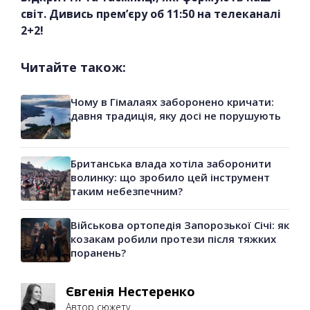
світ. Дивись прем’єру об 11:50 на телеканалі
2+2!
Читайте також:
Чому в Гімалаях заборонено кричати:
давня традиція, яку досі не порушують
Британська влада хотіла заборонити
волинку: що зробило цей інструмент
таким небезпечним?
Військова ортопедія Запорозької Січі: як
козакам робили протези після тяжких
поранень?
Євгенія Нестеренко
Автор сюжету