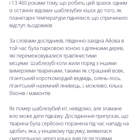
і 13 460 роками тому, що робить цей зразок одним
із останніх відомих шаблезубих кішок до того, як
планетарні температури піднялися, що спричинило
відступ льодовиків.
За словами дослідників, південно-західна Айова в
той час була парковою зоною з ділянками дерев,
які перемежовувалися трав’янистими
місцями. Шаблезубі коти жили поряд з іншими
вимерлими тваринами, такими як страшний вовк,
гігантський короткомордий ведмідь, олень-лось,
гігантський наземний лінивець, і, можливо, кілька
бізонів і мамонтів.
Як помер шаблезубий кіт, невідомо, але зламане
ікло може дати підказку. Дослідження припускає, що
тварина була серйозно поранена під час нападу на
здобич, яка, у кінцевому підсумку, виявилася
смертельною через кілька днів після травми.