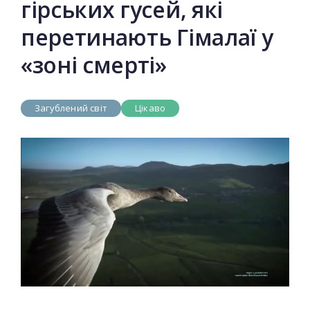
гірських гусей, які
перетинають Гімалаї у
«зоні смерті»
Загублений світ
Цікаво