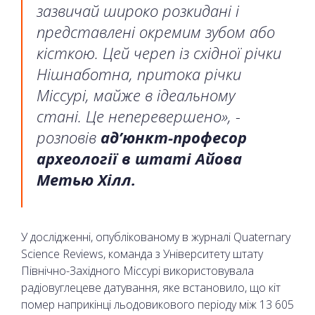
зазвичай широко розкидані і
представлені окремим зубом або
кісткою. Цей череп із східної річки
Нішнаботна, притока річки
Міссурі, майже в ідеальному
стані. Це неперевершено», -
розповів
ад’юнкт-професор
археології в штаті Айова
Метью Хілл.
У дослідженні, опублікованому в журналі Quaternary
Science Reviews, команда з Університету штату
Північно-Західного Міссурі використовувала
радіовуглецеве датування, яке встановило, що кіт
помер наприкінці льодовикового періоду між 13 605