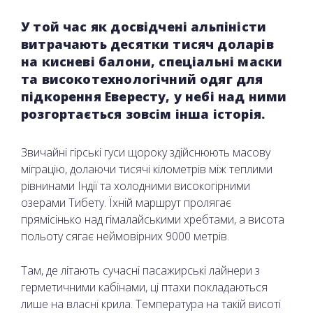
У той час як досвідчені альпіністи
витрачають десятки тисяч доларів
на кисневі балони, спеціальні маски
та високотехнологічний одяг для
підкорення Евересту, у небі над ними
розгортається зовсім інша історія.
Звичайні гірські гуси щороку здійснюють масову
міграцію, долаючи тисячі кілометрів між теплими
рівнинами Індії та холодними високогірними
озерами Тибету. Їхній маршрут пролягає
прямісінько над гімалайськими хребтами, а висота
польоту сягає неймовірних 9000 метрів.
Там, де літають сучасні пасажирські лайнери з
герметичними кабінами, ці птахи покладаються
лише на власні крила. Температура на такій висоті