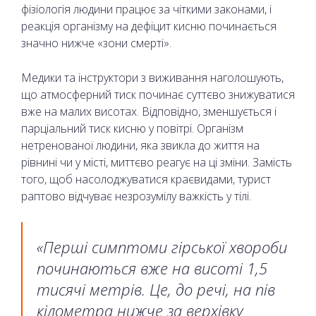
фізіологія людини працює за чіткими законами, і
реакція організму на дефіцит кисню починається
значно нижче «зони смерті».
Медики та інструктори з виживання наголошують,
що атмосферний тиск починає суттєво знижуватися
вже на малих висотах. Відповідно, зменшується і
парціальний тиск кисню у повітрі. Організм
нетренованої людини, яка звикла до життя на
рівнині чи у місті, миттєво реагує на ці зміни. Замість
того, щоб насолоджуватися краєвидами, турист
раптово відчуває незрозумілу важкість у тілі.
«Перші симптоми гірської хвороби
починаються вже на висоті 1,5
тисячі метрів. Це, до речі, на пів
кілометра нижче за верхівку