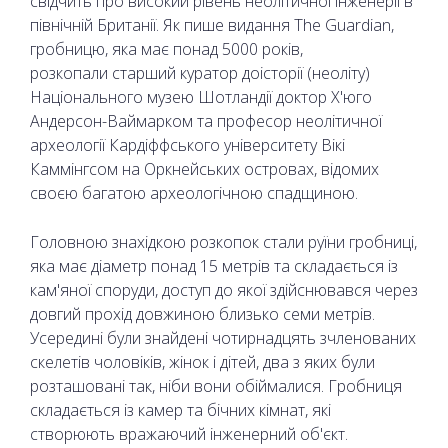
свідчить про високий рівень неолітичної інженерії в
північній Британії. Як пише видання The Guardian,
гробницю, яка має понад 5000 років,
розкопали старший куратор доісторії (неоліту)
Національного музею Шотландії доктор Х'юго
Андерсон-Ваймарком та професор неолітичної
археології Кардіффського університету Вікі
Каммінгсом на Оркнейських островах, відомих
своєю багатою археологічною спадщиною.
Головною знахідкою розкопок стали руїни гробниці,
яка має діаметр понад 15 метрів та складається із
кам'яної споруди, доступ до якої здійснювався через
довгий прохід довжиною близько семи метрів.
Усередині були знайдені чотирнадцять зчленованих
скелетів чоловіків, жінок і дітей, два з яких були
розташовані так, ніби вони обіймалися. Гробниця
складається із камер та бічних кімнат, які
створюють вражаючий інженерний об'єкт.