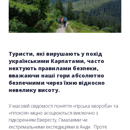
Туристи, які вирушають у похід
українськими Карпатами, часто
нехтують правилами безпеки,
вважаючи наші гори абсолютно
безпечними через їхню відносно
невелику висоту.
У масовій свідомості поняття «гірська хвороба» та
«гіпоксія» міцно асоціюються виключно з
підкоренням Евересту, Гімалаями чи
екстремальними експедиціями в Анди. Проте