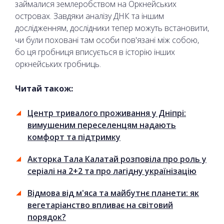
займалися землеробством на Оркнейських
островах. Завдяки аналізу ДНК та іншим
дослідженням, дослідники тепер можуть встановити,
чи були поховані там особи пов'язані між собою,
бо ця гробниця вписується в історію інших
оркнейських гробниць.
Читай також:
Центр тривалого проживання у Дніпрі:
вимушеним переселенцям надають
комфорт та підтримку
Акторка Тала Калатай розповіла про роль у
серіалі на 2+2 та про лагідну українізацію
Відмова від м'яса та майбутнє планети: як
вегетаріанство впливає на світовий
порядок?