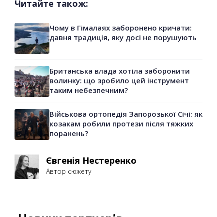
Читайте також:
Чому в Гімалаях заборонено кричати:
давня традиція, яку досі не порушують
Британська влада хотіла заборонити
волинку: що зробило цей інструмент
таким небезпечним?
Військова ортопедія Запорозької Січі: як
козакам робили протези після тяжких
поранень?
Євгенія Нестеренко
Автор сюжету