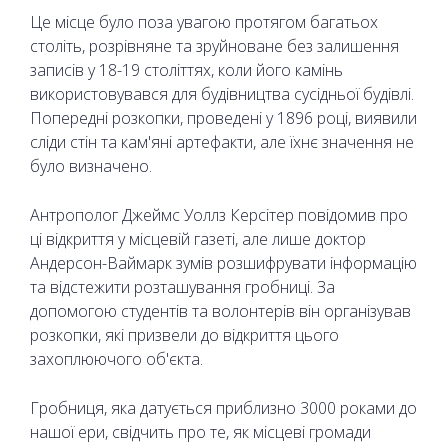
Це місце було поза увагою протягом багатьох
століть, розрівняне та зруйноване без залишення
записів у 18-19 століттях, коли його камінь
використовувався для будівництва сусідньої будівлі.
Попередні розкопки, проведені у 1896 році, виявили
сліди стін та кам'яні артефакти, але їхнє значення не
було визначено.
Антрополог Джеймс Уоллз Керсітер повідомив про
ці відкриття у місцевій газеті, але лише доктор
Андерсон-Ваймарк зумів розшифрувати інформацію
та відстежити розташування гробниці. За
допомогою студентів та волонтерів він організував
розкопки, які призвели до відкриття цього
захоплюючого об'єкта.
Гробниця, яка датується приблизно 3000 роками до
нашої ери, свідчить про те, як місцеві громади