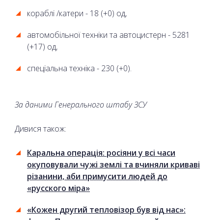
кораблі /катери - 18 (+0) од,
автомобільної техніки та автоцистерн - 5281
(+17) од,
спеціальна техніка - 230 (+0).
За даними
Генерального штабу ЗСУ
Дивися також:
Каральна операція: росіяни у всі часи
окуповували чужі землі та вчиняли криваві
різанини, аби примусити людей до
«русского міра»
«Кожен другий тепловізор був від нас»: