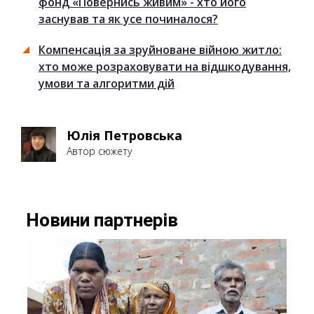
фонд «Повернись живим» - хто його
заснував та як усе починалося?
Компенсація за зруйноване війною житло:
хто може розраховувати на відшкодування,
умови та алгоритми дій
Юлія Петровська
Автор сюжету