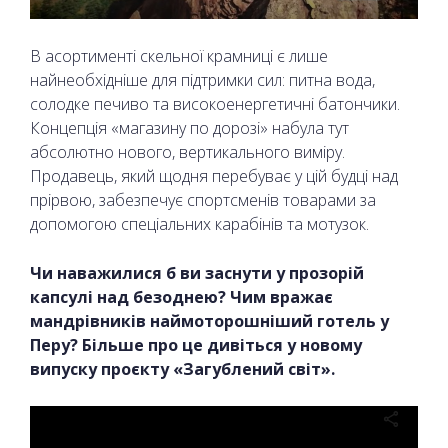
В асортименті скельної крамниці є лише
найнеобхідніше для підтримки сил: питна вода,
солодке печиво та високоенергетичні батончики.
Концепція «магазину по дорозі» набула тут
абсолютно нового, вертикального виміру.
Продавець, який щодня перебуває у цій будці над
прірвою, забезпечує спортсменів товарами за
допомогою спеціальних карабінів та мотузок.
Чи наважилися б ви заснути у прозорій
капсулі над безоднею? Чим вражає
мандрівників наймоторошніший готель у
Перу? Більше про це дивіться у новому
випуску проєкту «Загублений світ».