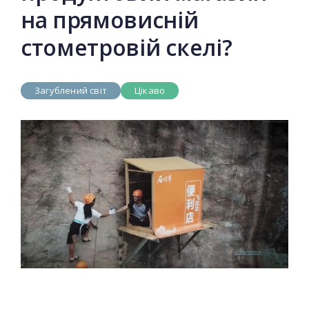
на прямовисній
стометровій скелі?
Загублений світ
Цікаво