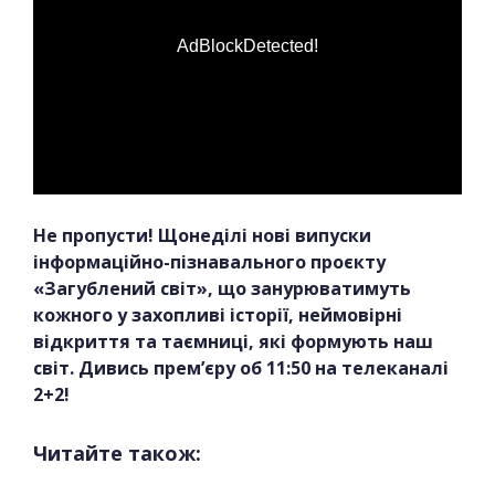
AdBlockDetected!
Не пропусти! Щонеділі нові випуски
інформаційно-пізнавального проєкту
«Загублений світ», що занурюватимуть
кожного у захопливі історії, неймовірні
відкриття та таємниці, які формують наш
світ. Дивись прем’єру об 11:50 на телеканалі
2+2!
Читайте також: