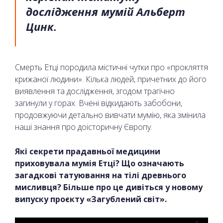
дослідження мумій Альберт
Цинк.
Смерть Етці породила містичні чутки про «прокляття
крижаної людини». Кілька людей, причетних до його
виявлення та дослідження, згодом трагічно
загинули у горах. Вчені відкидають забобони,
продовжуючи детально вивчати мумію, яка змінила
наші знання про доісторичну Європу.
Які секрети прадавньої медицини
приховувала мумія Етці? Що означають
загадкові татуювання на тілі древнього
мисливця? Більше про це дивіться у новому
випуску проєкту «Загублений світ».