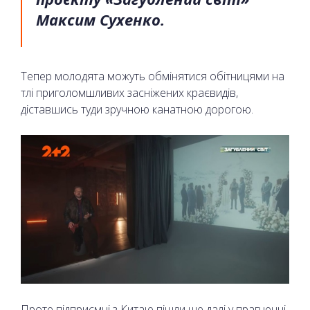
Максим Сухенко.
Тепер молодята можуть обмінятися обітницями на
тлі приголомшливих засніжених краєвидів,
діставшись туди зручною канатною дорогою.
Проте підприємці з Китаю пішли ще далі у прагненні