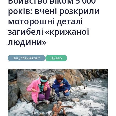
Вбивство віком 5 000
років: вчені розкрили
моторошні деталі
загибелі «крижаної
людини»
Загублений світ
Цікаво