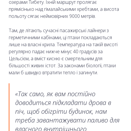
озерами Тибету. Їхній маршрут пролягає
прямісінько над гімалайськими хребтами, а висота
польоту сягає неймовірних 9000 метрів.
Там, де літають сучасні пасажирські лайнери з
герметичними кабінами, ці птахи покладаються
лише на власні крила. Температура на такій висоті
регулярно падає нижче мінус 40 градусів за
Цельсієм, а вміст кисню є смертельним для
більшості живих істот. За законами біології, птахи
мали б швидко втратити тепло і загинути.
«Так само, як вам постійно
доводиться підкладати дрова в
піч, щоб обігріти будинок, нам
треба завантажувати паливо для
власного внутрішнього