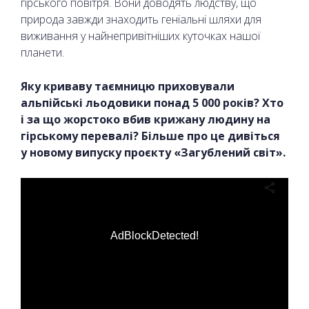
гірського повітря. Вони доводять людству, що
природа завжди знаходить геніальні шляхи для
виживання у найнепривітніших куточках нашої
планети.
Яку криваву таємницю приховували
альпійські льодовики понад 5 000 років? Хто
і за що жорстоко вбив крижану людину на
гірському перевалі? Більше про це дивіться
у новому випуску проєкту «Загублений світ».
AdBlockDetected!