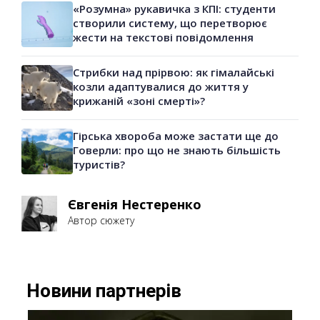
«Розумна» рукавичка з КПІ: студенти
створили систему, що перетворює
жести на текстові повідомлення
Стрибки над прірвою: як гімалайські
козли адаптувалися до життя у
крижаній «зоні смерті»?
Гірська хвороба може застати ще до
Говерли: про що не знають більшість
туристів?
Євгенія Нестеренко
Автор сюжету