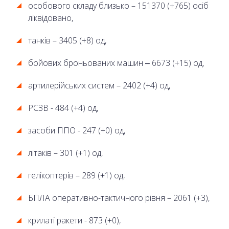
особового складу близько – 151370 (+765) осіб
ліквідовано,
танків – 3405 (+8) од,
бойових броньованих машин ‒ 6673 (+15) од,
артилерійських систем – 2402 (+4) од,
РСЗВ - 484 (+4) од,
засоби ППО - 247 (+0) од,
літаків – 301 (+1) од,
гелікоптерів – 289 (+1) од,
БПЛА оперативно-тактичного рівня – 2061 (+3),
крилаті ракети - 873 (+0),