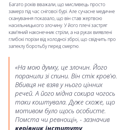
Багато років вважали, що мисливець просто
замерз під час снігової бурі. Але сучасне медичне
сканування показало, що він став жертвою
насильницького злочину. У його плечі застряг
кам'яний наконечник стріли, а на руках виявлені
глибокі порізи від холодної зброї, що свідчить про
запеклу боротьбу перед смертю.
«На мою думку, це злочин. Його
поранили зі спини. Він стік кров'ю.
Вбивця не взяв у нього цінних
речей. А його мідна сокира чогось
таки коштувала. Дуже схоже, що
мотивом було щось особисте.
Помста чи ревнощі», - зазначив
керівник інституту