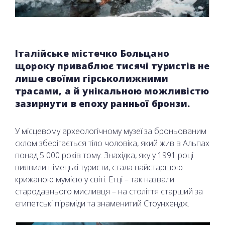
Італійське містечко Больцано
щороку приваблює тисячі туристів не
лише своїми гірськолижними
трасами, а й унікальною можливістю
зазирнути в епоху ранньої бронзи.
У місцевому археологічному музеї за броньованим
склом зберігається тіло чоловіка, який жив в Альпах
понад 5 000 років тому. Знахідка, яку у 1991 році
виявили німецькі туристи, стала найстаршою
крижаною мумією у світі. Етці – так назвали
стародавнього мисливця – на століття старший за
єгипетські піраміди та знаменитий Стоунхендж.