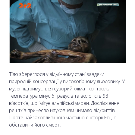
Тіло збереглося у відмінному стані завдяки
природній консервації у високогірному льодовику. У
музеї підтримується суворий клімат-контроль:
температура мінус 6 градусів та вологість 98
відсотків, що імітує альпійські умови. Дослідження
рештків принесло науковцям чимало відкриттів.
Проте найзахопливішою частиною історії Етці є
обставини його смерті.