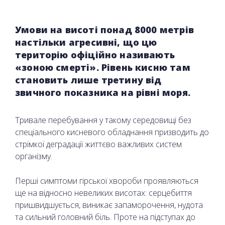
Умови на висоті понад 8000 метрів
настільки агресивні, що цю
територію офіційно називають
«зоною смерті». Рівень кисню там
становить лише третину від
звичного показника на рівні моря.
Тривале перебування у такому середовищі без
спеціального кисневого обладнання призводить до
стрімкої деградації життєво важливих систем
організму.
Перші симптоми гірської хвороби проявляються
ще на відносно невеликих висотах: серцебиття
пришвидшується, виникає запаморочення, нудота
та сильний головний біль. Проте на підступах до