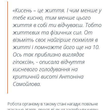
«Кисень – це життя. І чим менше у
тебе кисню, тим менше цього
життя в собі ти відчуваєш. Тобто
життєвих та фізичних сил. От
візьміть своє найгірше похмілля в
житті і помножте його ще на 10.
Ось так приблизно виглядає
гіпоксія», - описала відчуття
кисневого голодування на
критичній висоті Антоніна
Самойлова.
Робота організму в такому стані нагадує повільне
згасання. Навіть прості дії, як-от застебнути куртку