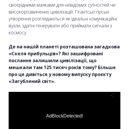
своєрідними маяками для невідомих сутностей чи
високорозвинених цивілізацій. Гігантські гірські
утворення розглядаються як ідеальні комунікаційні
вузли, здатні генерувати або приймати сигнали з
космосу.
Де на нашій планеті розташована загадкова
«Скеля прибульців»? Які зашифровані
послання залишили цивілізації, що
мешкали там 125 тисяч років тому? Більше
про це дивіться у новому випуску проєкту
«Загублений світ».
AdBlockDetected!