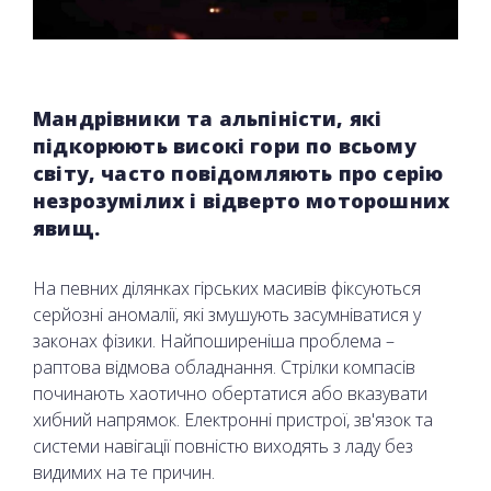
Мандрівники та альпіністи, які
підкорюють високі гори по всьому
світу, часто повідомляють про серію
незрозумілих і відверто моторошних
явищ.
На певних ділянках гірських масивів фіксуються
серйозні аномалії, які змушують засумніватися у
законах фізики. Найпоширеніша проблема –
раптова відмова обладнання. Стрілки компасів
починають хаотично обертатися або вказувати
хибний напрямок. Електронні пристрої, зв'язок та
системи навігації повністю виходять з ладу без
видимих на те причин.