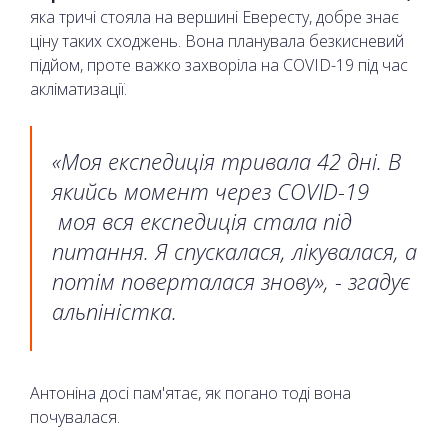
яка тричі стояла на вершині Евересту, добре знає
ціну таких сходжень. Вона планувала безкисневий
підйом, проте важко захворіла на COVID-19 під час
акліматизації.
«Моя експедиція тривала 42 дні. В
якийсь момент через COVID-19
моя вся експедиція стала під
питання. Я спускалася, лікувалася, а
потім поверталася знову», - згадує
альпіністка.
Антоніна досі пам'ятає, як погано тоді вона
почувалася.