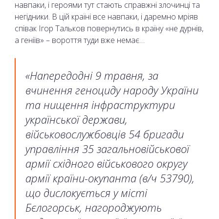
навпаки, і героями тут стають справжні злочинці та
негідники. В цій країні все навпаки, і даремно мріяв
співак Ігор Тальков повернутись в країну «не дурнів,
а геніїв» – вороття туди вже немає…
«Напередодні 9 травня, за
вчинення геноциду народу України
та нищення інфраструктури
української держави,
військовослужбовців 54 бригади
управління 35 загальновійськової
армії східного військового округу
армії країни-окупанта (в/ч 53790),
що дислокується у місті
Бєлогорськ, нагороджують