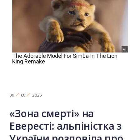
09
08
2026
«Зона смерті» на
Евересті: альпіністка з
України розповіла про