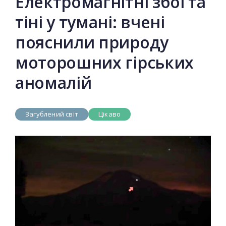
Електромагнітні збої та
тіні у тумані: вчені
пояснили природу
моторошних гірських
аномалій
Загублений світ
Цікаво