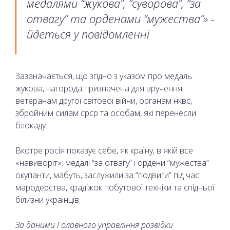
медалями “жукова”, “суворова”, “за
отвагу” та орденами “мужества”» -
йдеться у повідомленні
Зазаначається, що згідно з указом про медаль
жукова, нагорода призначена для вручення
ветеранам другої світової війни, органам нквс,
збройним силам срср та особам, які перенесли
блокаду.
Вкотре росія показує себе, як країну, в якій все
«навиворіт»: медалі “за отвагу” і ордени “мужества”
окупанти, мабуть, заслужили за “подвиги” під час
мародерства, крадіжок побутової техніки та спідньої
білизни українців.
За даними Головного управління розвідки