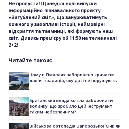
Не пропусти! Щонеділі нові випуски
інформаційно-пізнавального проєкту
«Загублений світ», що занурюватимуть
кожного у захопливі історії, неймовірні
відкриття та таємниці, які формують наш
світ. Дивись прем’єру об 11:50 на телеканалі
2+2!
Читайте також:
Чому в Гімалаях заборонено кричати:
давня традиція, яку досі не порушують
Британська влада хотіла заборонити
волинку: що зробило цей інструмент
таким небезпечним?
Військова ортопедія Запорозької Січі: як