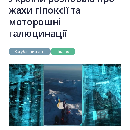
жахи гіпоксії та
моторошні
галюцинації
Загублений світ
Цікаво