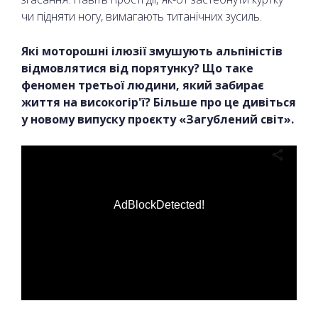
чи підняти ногу, вимагають титанічних зусиль.
Які моторошні ілюзії змушують альпіністів
відмовлятися від порятунку? Що таке
феномен третьої людини, який забирає
життя на високогір'ї? Більше про це дивіться
у новому випуску проєкту «Загублений світ».
AdBlockDetected!