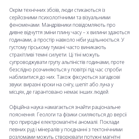
Окрім технічних збоїв, люди стикаються із
серйозними психологічними та візуальними
феноменами. Мандрівники повідомляють про
дивне відчуття зміни плину часу – х вилини здаються
годинами, а простір навколо ніби ущільнюється. У
густому гірському тумані часто виникають
страхітливі темні силуети. Ці тіні можуть
супроводжувати групу альпіністів годинами, проте
безслідно розчиняються у повітрі під час спроби
наблизитися до них. Також фіксуються загадкові
звуки: виразні кроки на снігу, шепіт або луна у
місцях, де гарантовано немає інших людей.
Офіційна наука намагається знайти раціональне
пояснення. Геологи та фізики схиляються до версії
про природні електромагнітні аномалії. Поклади
певних руд і мінералів у поєднанні з тектонічними
розломами можуть створювати потужні магнітні