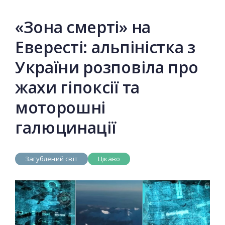
«Зона смерті» на
Евересті: альпіністка з
України розповіла про
жахи гіпоксії та
моторошні
галюцинації
Загублений світ
Цікаво