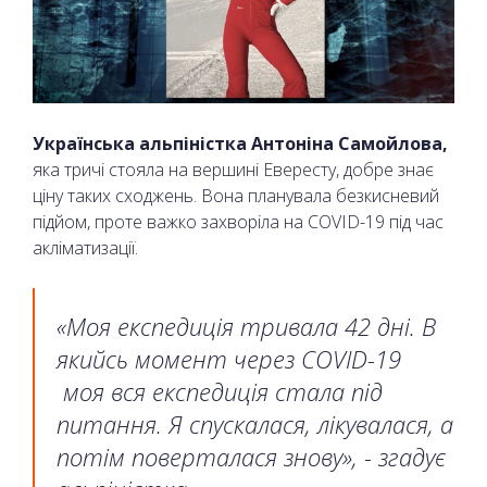
Українська альпіністка Антоніна Самойлова,
яка тричі стояла на вершині Евересту, добре знає
ціну таких сходжень. Вона планувала безкисневий
підйом, проте важко захворіла на COVID-19 під час
акліматизації.
«Моя експедиція тривала 42 дні. В
якийсь момент через COVID-19
моя вся експедиція стала під
питання. Я спускалася, лікувалася, а
потім поверталася знову», - згадує