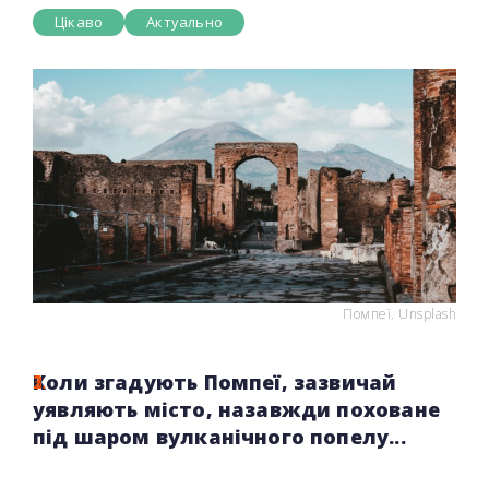
Цікаво
Актуально
Помпеї. Unsplash
Коли згадують Помпеї, зазвичай
уявляють місто, назавжди поховане
під шаром вулканічного попелу...