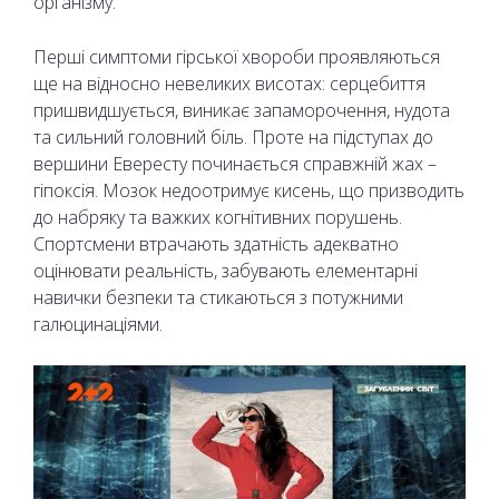
організму.
Перші симптоми гірської хвороби проявляються
ще на відносно невеликих висотах: серцебиття
пришвидшується, виникає запаморочення, нудота
та сильний головний біль. Проте на підступах до
вершини Евересту починається справжній жах –
гіпоксія. Мозок недоотримує кисень, що призводить
до набряку та важких когнітивних порушень.
Спортсмени втрачають здатність адекватно
оцінювати реальність, забувають елементарні
навички безпеки та стикаються з потужними
галюцинаціями.