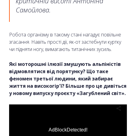
критичній висоті Антоніна
Самойлова.
Робота організму в такому стані нагадує повільне
згасання. Навіть прості дії, як-от застебнути куртку
чи підняти ногу, вимагають титанічних зусиль.
Які моторошні ілюзії змушують альпіністів
відмовлятися від порятунку? Що таке
феномен третьої людини, який забирає
життя на високогір'ї? Більше про це дивіться
у новому випуску проєкту «Загублений світ».
AdBlockDetected!