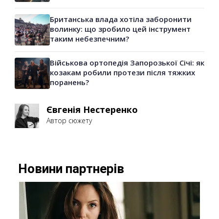
Британська влада хотіла заборонити
волинку: що зробило цей інструмент
таким небезпечним?
Військова ортопедія Запорозької Січі: як
козакам робили протези після тяжких
поранень?
Євгенія Нестеренко
Автор сюжету