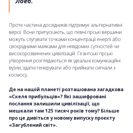
Лоеб.
Проте частина дослідників підтримує альтернативні
версії. Вони припускають, що певні гірські вершини
можуть слугувати точками концентрації енергії або
своєрідними маяками для невідомих сутностей чи
високорозвинених цивілізацій. Гігантські гірські
утворення розглядаються як ідеальні комунікаційні
вузли, здатні генерувати або приймати сигнали з
космосу.
Де на нашій планеті розташована загадкова
«Скеля прибульців»? Які зашифровані
послання залишили цивілізації, що
мешкали там 125 тисяч років тому? Більше
про це дивіться у новому випуску проєкту
«Загублений світ».