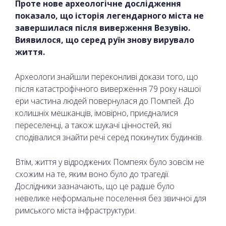
Проте нове археологічне дослідження
показало, що історія легендарного міста не
завершилася після виверження Везувію.
Виявилося, що серед руїн знову вирувало
життя.
Археологи знайшли переконливі докази того, що
після катастрофічного виверження 79 року нашої
ери частина людей повернулася до Помпей. До
колишніх мешканців, імовірно, приєдналися
переселенці, а також шукачі цінностей, які
сподівалися знайти речі серед покинутих будинків.
Втім, життя у відроджених Помпеях було зовсім не
схожим на те, яким воно було до трагедії.
Дослідники зазначають, що це радше було
невелике неформальне поселення без звичної для
римського міста інфраструктури.