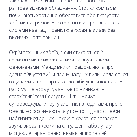
законах фізики. Найпоширеніша проблема –
раптова відмова обладнання. Стрілки компасів
починають хаотично обертатися або вказувати
хибний напрямок. Електронні пристрої, зв'язок та
системи навігації повністю виходять з ладу без
видимих на те причин.
Окрім технічних збоїв, люди стикаються із
серйозними психологічними та візуальними
феноменами. Мандрівники повідомляють про
дивне відчуття зміни плину часу – х вилини здаються
годинами, а простір навколо ніби ущільнюється. У
густому гірському тумані часто виникають
страхітливі темні силуети. Ці тіні можуть
супроводжувати групу альпіністів годинами, проте
безслідно розчиняються у повітрі під час спроби
наблизитися до них. Також фіксуються загадкові
звуки: виразні кроки на снігу, шепіт або луна у
місцях, де гарантовано немає інших людей.