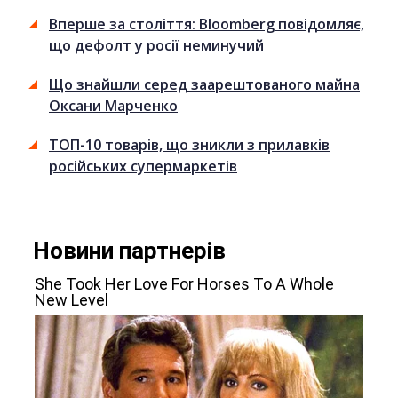
Вперше за століття: Bloomberg повідомляє,
що дефолт у росії неминучий
Що знайшли серед заарештованого майна
Оксани Марченко
ТОП-10 товарів, що зникли з прилавків
російських супермаркетів