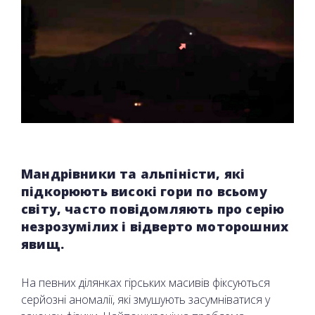
Мандрівники та альпіністи, які
підкорюють високі гори по всьому
світу, часто повідомляють про серію
незрозумілих і відверто моторошних
явищ.
На певних ділянках гірських масивів фіксуються
серйозні аномалії, які змушують засумніватися у