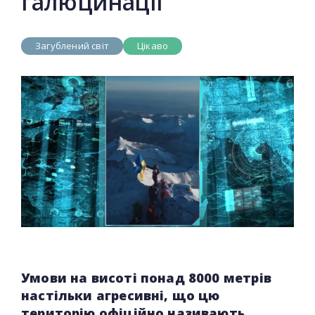
галюцинації
Загублений світ
Цікаво
Умови на висоті понад 8000 метрів
настільки агресивні, що цю
територію офіційно називають