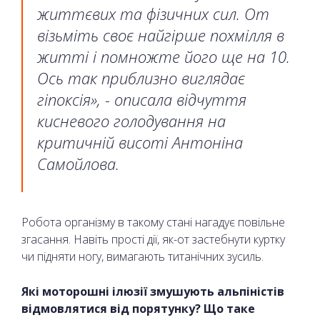
життєвих та фізичних сил. От
візьміть своє найгірше похмілля в
житті і помножте його ще на 10.
Ось так приблизно виглядає
гіпоксія», - описала відчуття
кисневого голодування на
критичній висоті Антоніна
Самойлова.
Робота організму в такому стані нагадує повільне
згасання. Навіть прості дії, як-от застебнути куртку
чи підняти ногу, вимагають титанічних зусиль.
Які моторошні ілюзії змушують альпіністів
відмовлятися від порятунку? Що таке