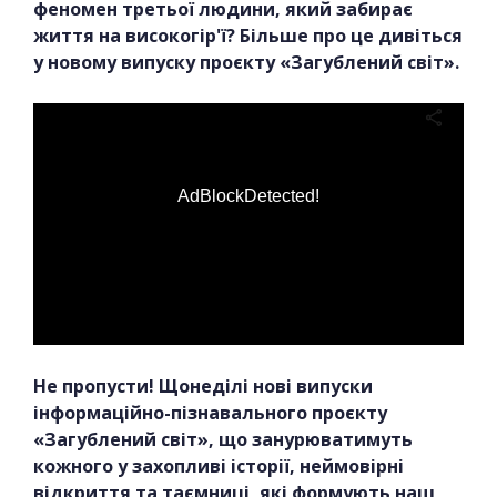
феномен третьої людини, який забирає
життя на високогір'ї? Більше про це дивіться
у новому випуску проєкту «Загублений світ».
AdBlockDetected!
Не пропусти! Щонеділі нові випуски
інформаційно-пізнавального проєкту
«Загублений світ», що занурюватимуть
кожного у захопливі історії, неймовірні
відкриття та таємниці, які формують наш