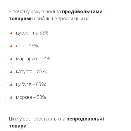
З початку року в росії за
продовольчими
товарам
и найбільше зросли ціни на:
цукор – на 53%;
сіль – 18%;
маргарин – 14%;
капуста – 85%;
цибуля – 63%;
морква – 53%.
Ціни у росії зростають і на
непродовольчі
товари
: