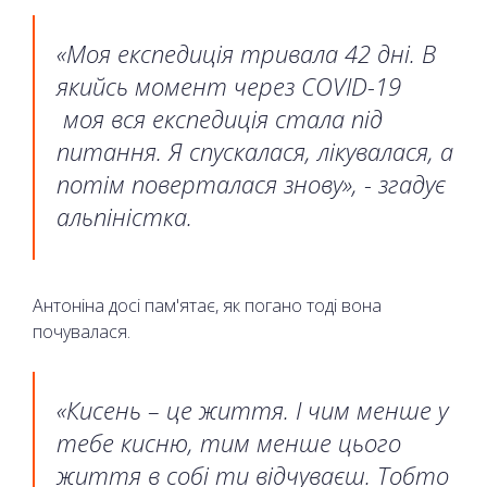
«Моя експедиція тривала 42 дні. В
якийсь момент через COVID-19
моя вся експедиція стала під
питання. Я спускалася, лікувалася, а
потім поверталася знову», - згадує
альпіністка.
Антоніна досі пам'ятає, як погано тоді вона
почувалася.
«Кисень – це життя. І чим менше у
тебе кисню, тим менше цього
життя в собі ти відчуваєш. Тобто