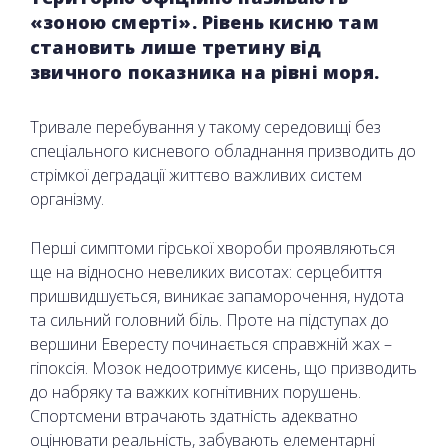
«зоною смерті». Рівень кисню там
становить лише третину від
звичного показника на рівні моря.
Тривале перебування у такому середовищі без
спеціального кисневого обладнання призводить до
стрімкої деградації життєво важливих систем
організму.
Перші симптоми гірської хвороби проявляються
ще на відносно невеликих висотах: серцебиття
пришвидшується, виникає запаморочення, нудота
та сильний головний біль. Проте на підступах до
вершини Евересту починається справжній жах –
гіпоксія. Мозок недоотримує кисень, що призводить
до набряку та важких когнітивних порушень.
Спортсмени втрачають здатність адекватно
оцінювати реальність, забувають елементарні