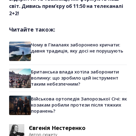
світ. Дивись прем’єру об 11:50 на телеканалі
2+2!
Читайте також:
Чому в Гімалаях заборонено кричати:
давня традиція, яку досі не порушують
Британська влада хотіла заборонити
волинку: що зробило цей інструмент
таким небезпечним?
Військова ортопедія Запорозької Січі: як
козакам робили протези після тяжких
поранень?
Євгенія Нестеренко
Автор сюжету