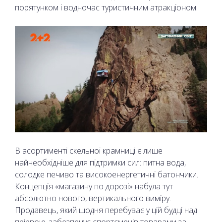
порятунком і водночас туристичним атракціоном.
В асортименті скельної крамниці є лише
найнеобхідніше для підтримки сил: питна вода,
солодке печиво та високоенергетичні батончики.
Концепція «магазину по дорозі» набула тут
абсолютно нового, вертикального виміру.
Продавець, який щодня перебуває у цій будці над
прірвою, забезпечує спортсменів товарами за