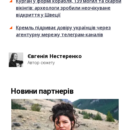
Курган у формі корабля, 139 могил та скарби
вікінгів: археологи зробили неочікуване
відкриття у Швеції
Кремль підриває довіру українців через
агентурну мережу телеграм-каналів
Євгенія Нестеренко
Автор сюжету