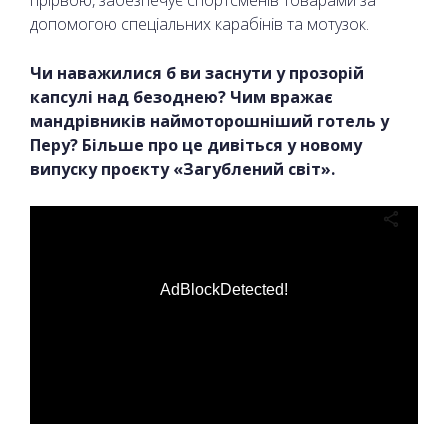
допомогою спеціальних карабінів та мотузок.
Чи наважилися б ви заснути у прозорій
капсулі над безоднею? Чим вражає
мандрівників наймоторошніший готель у
Перу? Більше про це дивіться у новому
випуску проєкту «Загублений світ».
AdBlockDetected!