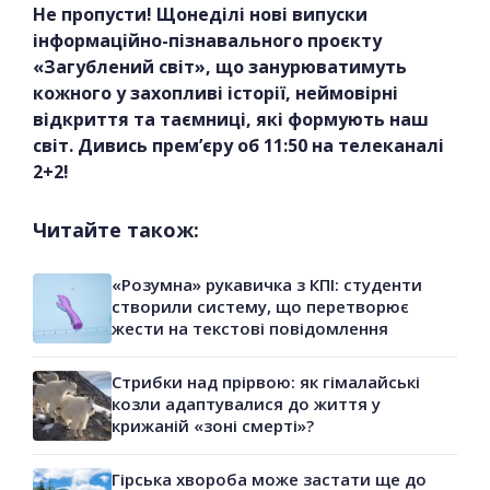
Не пропусти! Щонеділі нові випуски
інформаційно-пізнавального проєкту
«Загублений світ», що занурюватимуть
кожного у захопливі історії, неймовірні
відкриття та таємниці, які формують наш
світ. Дивись прем’єру об 11:50 на телеканалі
2+2!
Читайте також:
«Розумна» рукавичка з КПІ: студенти
створили систему, що перетворює
жести на текстові повідомлення
Стрибки над прірвою: як гімалайські
козли адаптувалися до життя у
крижаній «зоні смерті»?
Гірська хвороба може застати ще до