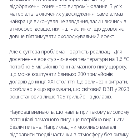
відображенні сонячного випромінювання. З усіх
матеріалів, включених у дослідження, саме алмаз
найкраще виконував це завдання, залишаючись в
атмосфері довше, ніж інші частинки, що дозволяє
довше підтримувати охолоджувальний ефект.
Але є суттєва проблема – вартість реалізації. Для
досягнення ефекту зниження температури на 1,6 °C
потрібно 5 мільйонів тонн алмазного пилу щороку,
що може коштувати близько 200 трильйонів
доларів до кінця XXI століття. Це величезні витрати,
особливо якщо врахувати, що світовий ВВП у 2023
році становив лише 105 трильйонів доларів.
Науковці визнають, що навіть при такому високому
потенціалі алмазного пилу, ще потрібно вирішити
безліч питань. Наприклад, чи можливо взагалі
відправити тверді частинки в атмосферу без ризику