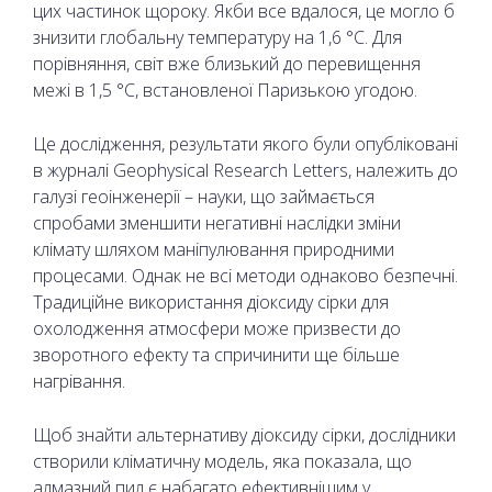
цих частинок щороку. Якби все вдалося, це могло б
знизити глобальну температуру на 1,6 °C. Для
порівняння, світ вже близький до перевищення
межі в 1,5 °C, встановленої Паризькою угодою.
Це дослідження, результати якого були опубліковані
в журналі Geophysical Research Letters, належить до
галузі геоінженерії – науки, що займається
спробами зменшити негативні наслідки зміни
клімату шляхом маніпулювання природними
процесами. Однак не всі методи однаково безпечні.
Традиційне використання діоксиду сірки для
охолодження атмосфери може призвести до
зворотного ефекту та спричинити ще більше
нагрівання.
Щоб знайти альтернативу діоксиду сірки, дослідники
створили кліматичну модель, яка показала, що
алмазний пил є набагато ефективнішим у