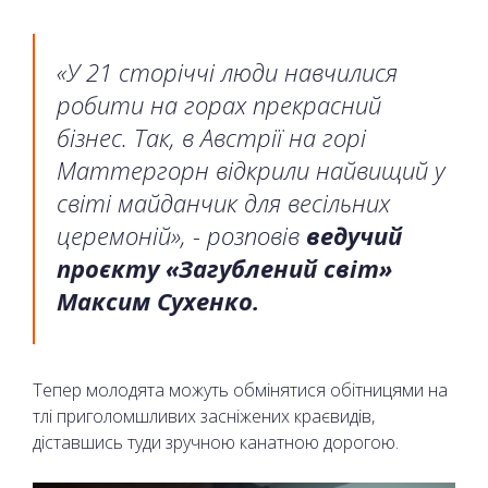
«У 21 сторіччі люди навчилися
робити на горах прекрасний
бізнес. Так, в Австрії на горі
Маттергорн відкрили найвищий у
світі майданчик для весільних
церемоній», - розповів
ведучий
проєкту «Загублений світ»
Максим Сухенко.
Тепер молодята можуть обмінятися обітницями на
тлі приголомшливих засніжених краєвидів,
діставшись туди зручною канатною дорогою.