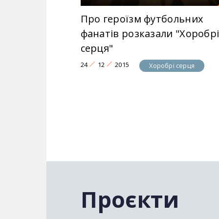
Про героїзм футбольних
фанатів розказали "Хоробр
серця"
24
12
2015
Хоробрі серця
Проєкти