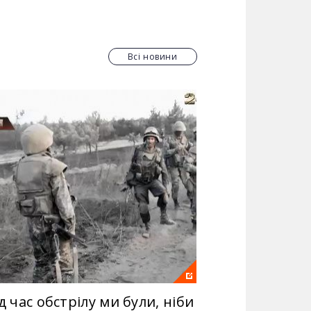
о, щоб глядачі змогли дізнатися
те "Хоробрі серця" і будьте
Всі новини
д час обстрілу ми були, ніби