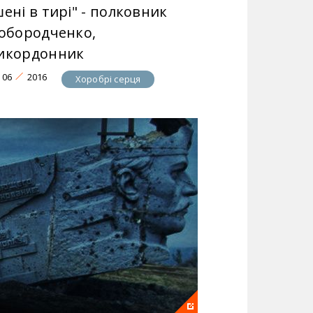
ені в тирі" - полковник
лобородченко,
икордонник
06
2016
Хоробрі серця