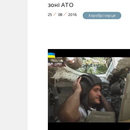
зоні АТО
25
08
2016
Хоробрі серця