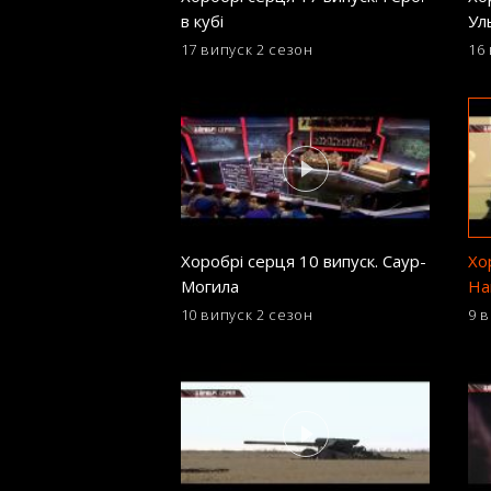
в кубі
Ул
су
17 випуск
2 сезон
16
Хоробрі серця 10 випуск. Саур-
Хо
Могила
На
10 випуск
2 сезон
9 