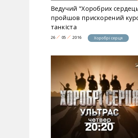
Ведучий "Хоробрих сердец
пройшов прискорений кур
танкіста
26
05
2016
Хоробрі серця