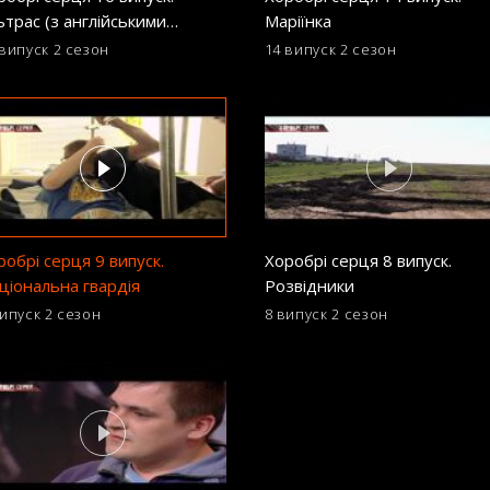
ьтрас (з англійськими
Маріїнка
бтитрами)
 випуск
2 сезон
14 випуск
2 сезон
робрі серця 9 випуск.
Хоробрі серця 8 випуск.
ціональна гвардія
Розвідники
випуск
2 сезон
8 випуск
2 сезон