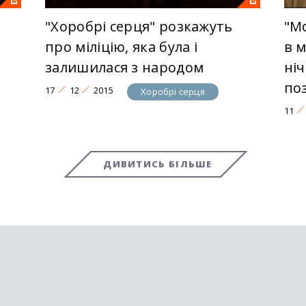
"Хоробрі серця" розкажуть
"М
і
про міліцію, яка була і
в м
залишилася з народом
ніч
по
17
12
2015
Хоробрі серця
11
ДИВИТИСЬ БІЛЬШЕ