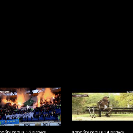
робрі серця 16 випуск.
Хоробрі серця 14 випуск.