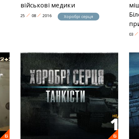
військові медики
міш
Бі
25
08
2016
Хоробрі серця
пр
03