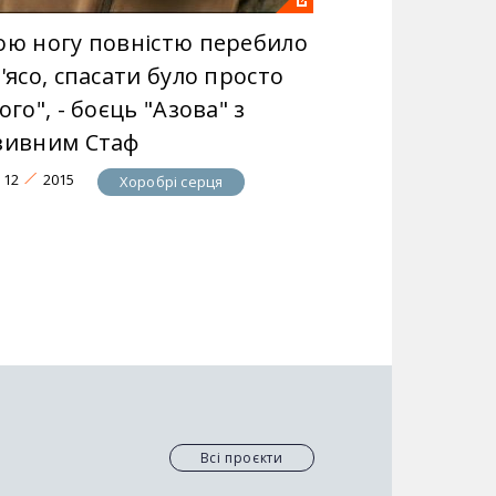
ою ногу повністю перебило
'ясо, спасати було просто
ого", - боєць "Азова" з
зивним Стаф
12
2015
Хоробрі серця
Всі проєкти