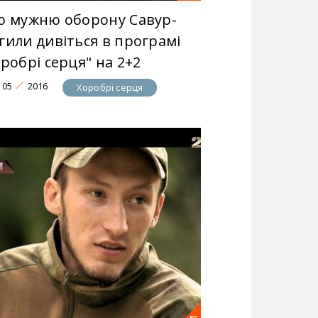
о мужню оборону Савур-
гили дивіться в програмі
робрі серця" на 2+2
05
2016
Хоробрі серця