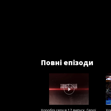
Повні епізоди
Хоробрі серця 17 випуск. Герої
Хо