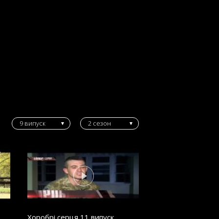
9 випуск
2 сезон
Хоробрі серця 11 випуск.