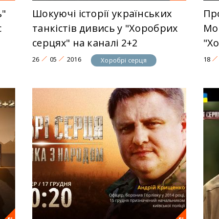
ь"
Шокуючі історії українських
Пр
с
танкістів дивись у "Хоробрих
Мо
серцях" на каналі 2+2
"Хо
26
05
2016
18
Хоробрі серця