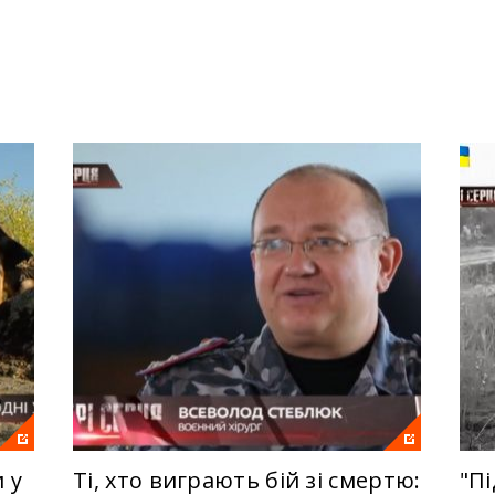
 журналісти побували в різних частинах України. Все для тог
роект переверне ваші уявлення про ситуацію в Україні. Вмикай
 сайті онлайн.
 у
Ті, хто виграють бій зі смертю:
"Пі