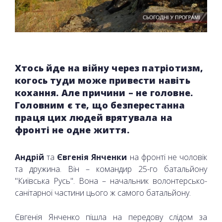
Хтось йде на війну через патріотизм,
когось туди може привести навіть
кохання. Але причини – не головне.
Головним є те, що безперестанна
праця цих людей врятувала на
фронті не одне життя.
Андрій
та
Євгенія Янченки
на фронті не чоловік
та дружина. Він – командир 25-го батальйону
"Київська Русь". Вона – начальник волонтерсько-
санітарної частини цього ж самого батальйону.
Євгенія Янченко пішла на передову слідом за