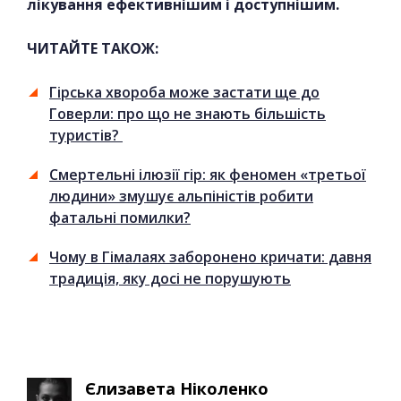
лікування ефективнішим і доступнішим.
ЧИТАЙТЕ ТАКОЖ:
Гірська хвороба може застати ще до
Говерли: про що не знають більшість
туристів?
Смертельні ілюзії гір: як феномен «третьої
людини» змушує альпіністів робити
фатальні помилки?
Чому в Гімалаях заборонено кричати: давня
традиція, яку досі не порушують
Єлизавета Ніколенко