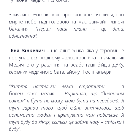
Звичайно, Євгенія мріє про завершення війни, про
мирне небо над головою та має звичайні жіночі
бажання:
"Перші наші плани – це діти,
однозначно".
Яна Зінкевич –
ще одна жінка, яка у героїзмі не
поступається жодному чоловікові. Яна - начальник
Медичного управління та реабілітації бійців ДУКу,
керівник медичного батальйону "Госпітальєри".
"Життя настільки легко втратити… –
з
болем каже медик. –
Вирішила, що "диванним
воїном" я бути не можу, маю бути на передовій. Я
тут заради того, щоб війна закінчилась, щоб
допомогти людям і врятувати чим побільше. Я
тут буду до кінця, скільки це займе часу – стільки і
буду".