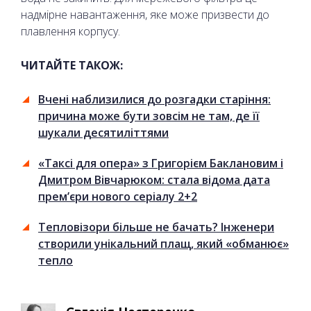
надмірне навантаження, яке може призвести до
плавлення корпусу.
ЧИТАЙТЕ ТАКОЖ:
Вчені наблизилися до розгадки старіння:
причина може бути зовсім не там, де її
шукали десятиліттями
«Таксі для опера» з Григорієм Баклановим і
Дмитром Вівчарюком: стала відома дата
прем’єри нового серіалу 2+2
Тепловізори більше не бачать? Інженери
створили унікальний плащ, який «обманює»
тепло