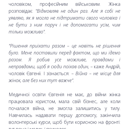
чоловіком, професійним військовим. Жінка
розповідає:
"Відмовляв не один раз. Але я собі не
уявляю, як я могла не підтримати свого чоловіка і
не бути з ним поруч і не допомагати усім, чим
тільки можливо".
"Рішення приїхати разом – це навіть не рішення
було. Мене поставили перед фактом, що ми їдемо
разом. Я робив усе можливе, правдами і
неправдами, щоб я сюди поїхав один,
– каже Андрій,
чоловік Євгенії. І зізнається: –
Війна – не місце для
жінок, але без них тут важче".
Медичної освіти Євгенія не має, до війни жінка
працювала юристом, мала свій бізнес, але коли
почалася війна, не змогла залишитись у тилу.
Навчилась надавати першу допомогу, закінчила
волонтерські курси, щоб бути корисною на фронті:
тут вона і медик, і психолог.