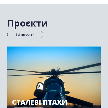
уникнути покарання. Коли офіційне слідство
заходить у глухий кут, в гру вступають кращі
експерти на чолі з капітаном Гріссомом. Вони
розкривають справи, чіпляючись за найдрібніші
Проєкти
докази і використовуючи в розслідуваннях сучасні
технології.
Всі проєкти
СТАЛЕВІ ПТАХИ