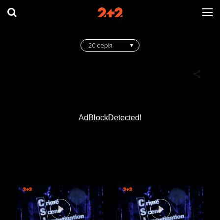
20 серія
AdBlockDetected!