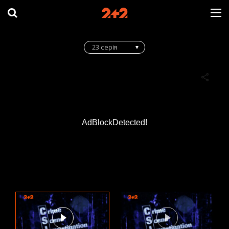
23 серія
AdBlockDetected!