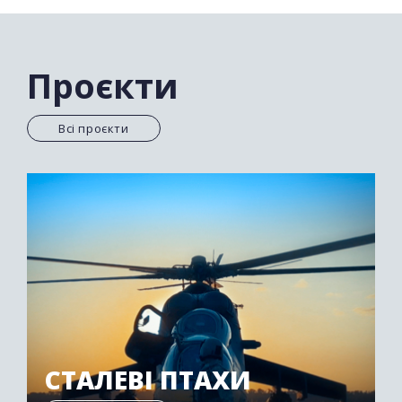
уникнути покарання. Коли офіційне слідство
заходить у глухий кут, в гру вступають кращі
експерти на чолі з капітаном Гріссомом. Вони
розкривають справи, чіпляючись за найдрібніші
Проєкти
докази і використовуючи в розслідуваннях сучасні
технології.
Всі проєкти
СТАЛЕВІ ПТАХИ