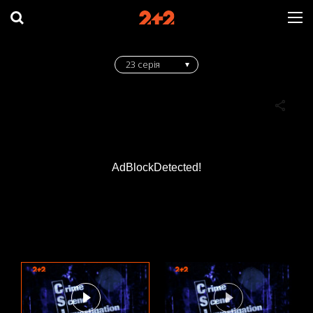
23 серія
AdBlockDetected!