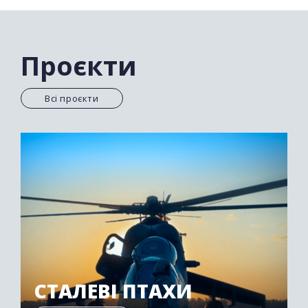
уникнути покарання. Коли офіційне слідство
заходить у глухий кут, в гру вступають кращі
експерти на чолі з капітаном Гріссомом. Вони
розкривають справи, чіпляючись за найдрібніші
Проєкти
докази і використовуючи в розслідуваннях сучасні
технології.
Всі проєкти
СТАЛЕВІ ПТАХИ