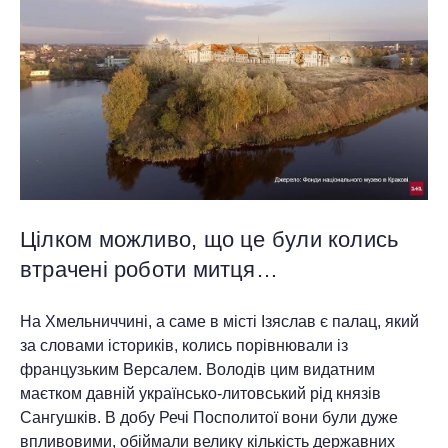
Цілком можливо, що це були колись
втрачені роботи митця…
На Хмельниччині, а саме в місті Ізяслав є палац, який
за словами істориків, колись порівнювали із
французьким Версалем. Володів цим видатним
маєтком давній українсько-литовський рід князів
Сангушків. В добу Речі Посполитої вони були дуже
впливовими, обіймали велику кількість державних