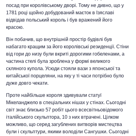
посад при королівському дворі. Тому не дивно, що у
1781 році щойно добудований маєток в Ізяславі
відвідав польський король і був вражений його
красою.
Він побачив, що внутрішній простір будівлі був
набагато кращим за його королівські резиденції. Стіни
від гори до низу були вкриті дорогими гобеленами, а
частина стелі була зроблена у формі великого
скляного купола. Усюди стояли вази з японської та
китайської порцеляни, на яку у ті часи потрібно було
дуже довго чекати.
Проте найбільше короля здивували статуї
Мікеланджело в спеціальних нішах у стінах. Сьогодні
світ знає близько 57 робіт цього всесвітньовідомого
італійського скульптора, 10 з них втрачені. Цілком
можливо, що серед загублених витворів мистецтва
були і скульптури, якими володіли Сангушки. Сьогодні