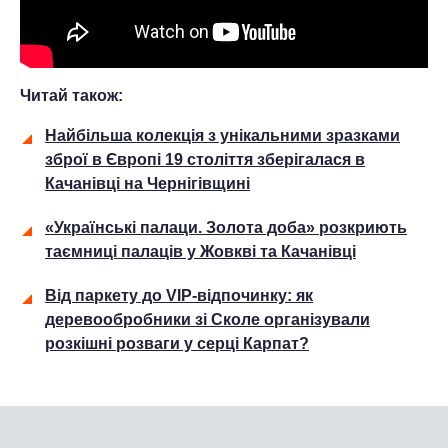
Читай також:
Найбільша колекція з унікальними зразками
зброї в Європі 19 століття зберігалася в
Качанівці на Чернігівщині
«Українські палаци. Золота доба» розкриють
таємниці палаців у Жовкві та Качанівці
Від паркету до VIP-відпочинку: як
деревообробники зі Сколе організували
розкішні розваги у серці Карпат?