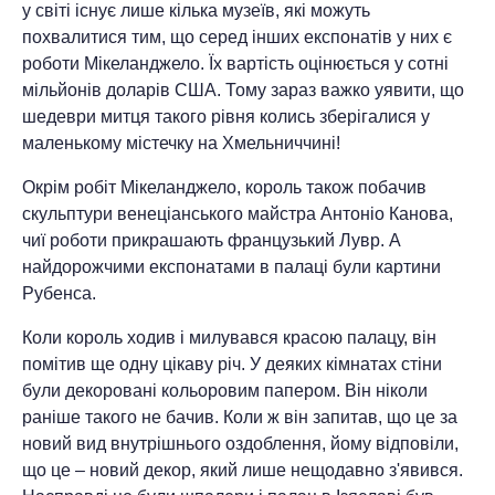
у світі існує лише кілька музеїв, які можуть
похвалитися тим, що серед інших експонатів у них є
роботи Мікеланджело. Їх вартість оцінюється у сотні
мільйонів доларів США. Тому зараз важко уявити, що
шедеври митця такого рівня колись зберігалися у
маленькому містечку на Хмельниччині!
Окрім робіт Мікеланджело, король також побачив
скульптури венеціанського майстра Антоніо Канова,
чиї роботи прикрашають французький Лувр. А
найдорожчими експонатами в палаці були картини
Рубенса.
Коли король ходив і милувався красою палацу, він
помітив ще одну цікаву річ. У деяких кімнатах стіни
були декоровані кольоровим папером. Він ніколи
раніше такого не бачив. Коли ж він запитав, що це за
новий вид внутрішнього оздоблення, йому відповіли,
що це – новий декор, який лише нещодавно з'явився.