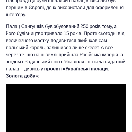
Насправді це були шпалери і палац в Ізяславі був
першим в Європі, де їх використали для оформлення
інтер'єру.
Палац Сангушків був збудований 250 років тому, а
його будівництво тривало 15 років. Проте сьогодні від
величезного маєтку, подивитися який їхав сам
польський король, залишився лише скелет. А все
через те, що на ці землі прийшла Російська імперія, а
згодом і Радянський союз. Яка доля спіткала видатний
палац – дивись у
проєкті «Українські палаци.
Золота доба»: