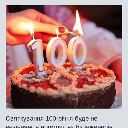
Святкування 100-річчя буде не
везінням, а нормою: як біоінженерія