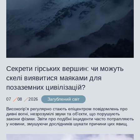
Секрети гірських вершин: чи можуть
скелі виявитися маяками для
позаземних цивілізацій?
Загублений світ
07
08
2026
Високогір'я регулярно стають епіцентром повідомлень про
дивні вогні, незрозумілі звуки та об'єкти, що порушують
закони фізики. Звіти про подібні інциденти часто потрапляють
у новини, змушуючи дослідників шукати причини цих явищ.