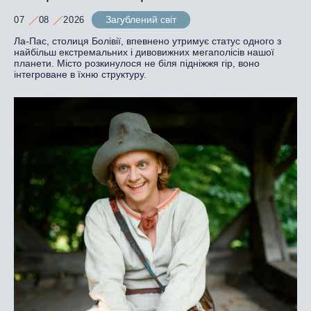
Загублений світ
07
08
2026
Ла-Пас, столиця Болівії, впевнено утримує статус одного з
найбільш екстремальних і дивовижних мегаполісів нашої
планети. Місто розкинулося не біля підніжжя гір, воно
інтегроване в їхню структуру.