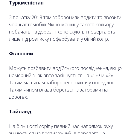
Туркменістан
З початку 2018 там заборонили водити та ввозити
чорні автомобілі. Якщо машину такого кольору
побачать на дорозі, її конфіскують і повертають
лише під розписку пофарбувати у білий колір.
Філіппіни
Можуть позбавити водійського посвідчення, якщо
номерний знак авто закінчується на «1» чи «2».
Таким машинам заборонено їздити у понеділок.
Таким чином влада бореться із заторами на
дорогах.
Тайланд
На більшості доріг у певний час напрямок руху
змінюється на протилежний. А перевага на