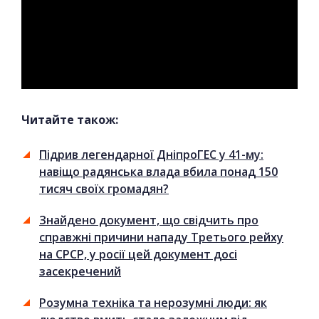
Читайте також:
Підрив легендарної ДніпроГЕС у 41-му:
навіщо радянська влада вбила понад 150
тисяч своїх громадян?
Знайдено документ, що свідчить про
справжні причини нападу Третього рейху
на СРСР, у росії цей документ досі
засекречений
Розумна техніка та нерозумні люди: як