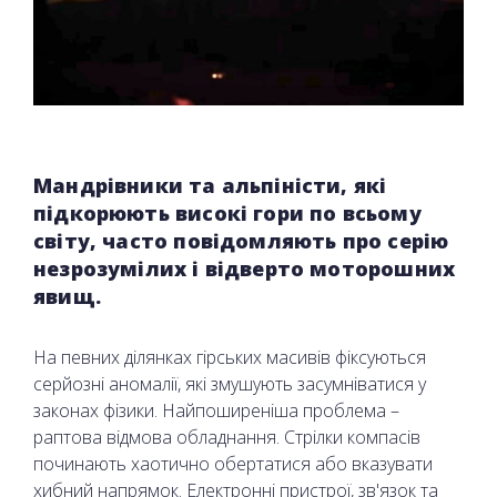
Мандрівники та альпіністи, які
підкорюють високі гори по всьому
світу, часто повідомляють про серію
незрозумілих і відверто моторошних
явищ.
На певних ділянках гірських масивів фіксуються
серйозні аномалії, які змушують засумніватися у
законах фізики. Найпоширеніша проблема –
раптова відмова обладнання. Стрілки компасів
починають хаотично обертатися або вказувати
хибний напрямок. Електронні пристрої, зв'язок та