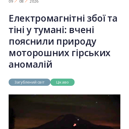
09
08
2026
Електромагнітні збої та
тіні у тумані: вчені
пояснили природу
моторошних гірських
аномалій
Загублений світ
Цікаво