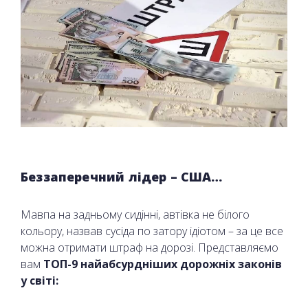
Беззаперечний лідер – США…
Мавпа на задньому сидінні, автівка не білого
кольору, назвав сусіда по затору ідіотом – за це все
можна отримати штраф на дорозі. Представляємо
вам
ТОП-9 найабсурдніших дорожніх законів
у світі: