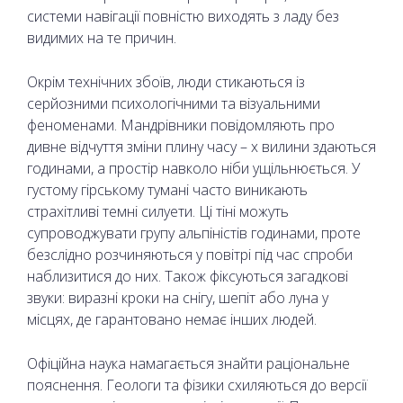
системи навігації повністю виходять з ладу без
видимих на те причин.
Окрім технічних збоїв, люди стикаються із
серйозними психологічними та візуальними
феноменами. Мандрівники повідомляють про
дивне відчуття зміни плину часу – х вилини здаються
годинами, а простір навколо ніби ущільнюється. У
густому гірському тумані часто виникають
страхітливі темні силуети. Ці тіні можуть
супроводжувати групу альпіністів годинами, проте
безслідно розчиняються у повітрі під час спроби
наблизитися до них. Також фіксуються загадкові
звуки: виразні кроки на снігу, шепіт або луна у
місцях, де гарантовано немає інших людей.
Офіційна наука намагається знайти раціональне
пояснення. Геологи та фізики схиляються до версії