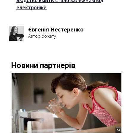
людство вмить стало залежним від
електроніки
Євгенія Нестеренко
Автор сюжету