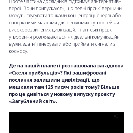
Проте частина дослідників підтримує альтернативні
версії. Вони припускають, що певні гірські вершини
можуть слугувати точками концентрації енергії або
своєрідними маяками для невідомих сутностей чи
високорозвинених цивілізацій. Гігантські гірські
утворення розглядаються як ідеальні комунікаційні
вузли, здатні генерувати або приймати сигнали з
космосу.
Де на нашій планеті розташована загадкова
«Скеля прибульців»? Які зашифровані
послання залишили цивілізації, що
мешкали там 125 тисяч років тому? Більше
про це дивіться у новому випуску проєкту
«Загублений світ».