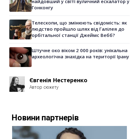
найдовший у світі вуличний ескалатор у
Гонконгу
Телескопи, що змінюють свідомість: як
людство пройшло шлях від Галілея до
орбітальної станції Джеймс Вебб?
Штучне око віком 2 000 років: унікальна
археологічна знахідка на території Ірану
Євгенія Нестеренко
Автор сюжету