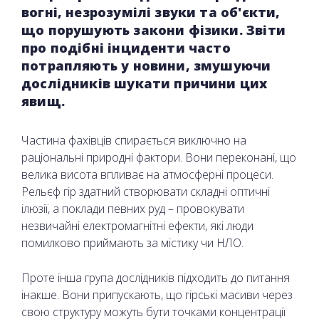
вогні, незрозумілі звуки та об'єкти,
що порушують закони фізики. Звіти
про подібні інциденти часто
потрапляють у новини, змушуючи
дослідників шукати причини цих
явищ.
Частина фахівців спирається виключно на
раціональні природні фактори. Вони переконані, що
велика висота впливає на атмосферні процеси.
Рельєф гір здатний створювати складні оптичні
ілюзії, а поклади певних руд – провокувати
незвичайні електромагнітні ефекти, які люди
помилково приймають за містику чи НЛО.
Проте інша група дослідників підходить до питання
інакше. Вони припускають, що гірські масиви через
свою структуру можуть бути точками концентрації