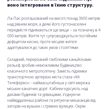
воно інтегроване в їхню структуру.
Ла-Пас розташований на висоті понад 3600 метрів
над рівнем моря, а деякі його густонаселені
передмістя піднімаються ще вище – за позначку в 4
000 метрів. Життя тут супроводжується постійним
дефіцитом кисню, проте місцеві жителі
адаптувалися до таких умов століттями.
Складний, перерізаний глибокими каньйонами
рельєф зробив неможливим будівництво
класичного метрополітену. Замість підземки
транспортною артерією міста стала «Мі
Телеферіко» - наймасштабніша у світі мережа
міських канатних доріг. Кабінки курсують над
дахами будинків та урвищами, з'єднуючи
найвіддаленіші райони та рятуючи мешканців від
заторів на вузьких і стрімких вулицях. Окрім