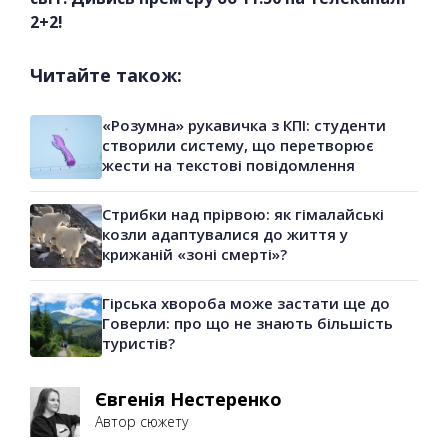
2+2!
Читайте також:
«Розумна» рукавичка з КПІ: студенти
створили систему, що перетворює
жести на текстові повідомлення
Стрибки над прірвою: як гімалайські
козли адаптувалися до життя у
крижаній «зоні смерті»?
Гірська хвороба може застати ще до
Говерли: про що не знають більшість
туристів?
Євгенія Нестеренко
Автор сюжету