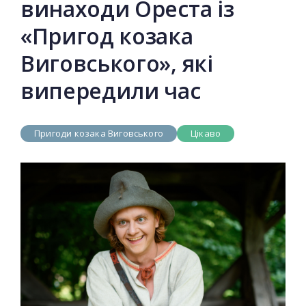
винаходи Ореста із
«Пригод козака
Виговського», які
випередили час
Пригоди козака Виговського
Цікаво