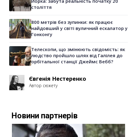
Йорка: забута реальність початку 20
століття
800 метрів без зупинки: як працює
найдовший у світі вуличний ескалатор у
Гонконгу
Телескопи, що змінюють свідомість: як
людство пройшло шлях від Галілея до
орбітальної станції Джеймс Вебб?
Євгенія Нестеренко
Автор сюжету