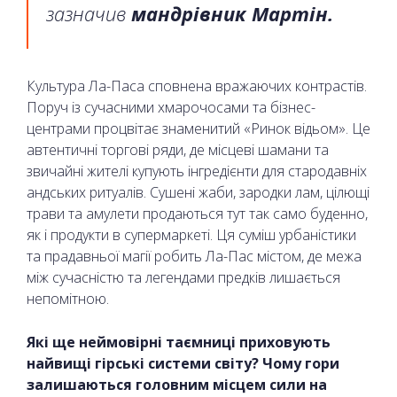
зазначив
мандрівник Мартін.
Культура Ла-Паса сповнена вражаючих контрастів.
Поруч із сучасними хмарочосами та бізнес-
центрами процвітає знаменитий «Ринок відьом». Це
автентичні торгові ряди, де місцеві шамани та
звичайні жителі купують інгредієнти для стародавніх
андських ритуалів. Сушені жаби, зародки лам, цілющі
трави та амулети продаються тут так само буденно,
як і продукти в супермаркеті. Ця суміш урбаністики
та прадавньої магії робить Ла-Пас містом, де межа
між сучасністю та легендами предків лишається
непомітною.
Які ще неймовірні таємниці приховують
найвищі гірські системи світу? Чому гори
залишаються головним місцем сили на