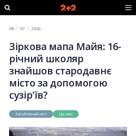
08
07
2026
Зіркова мапа Майя: 16-
річний школяр
знайшов стародавнє
місто за допомогою
сузір'їв?
Загублений світ
Цікаво