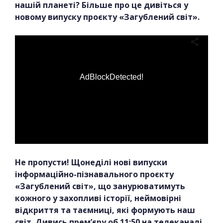
нашій планеті? Більше про це дивіться у
новому випуску проєкту «Загублений світ».
AdBlockDetected!
Не пропусти! Щонеділі нові випуски
інформаційно-пізнавального проєкту
«Загублений світ», що занурюватимуть
кожного у захопливі історії, неймовірні
відкриття та таємниці, які формують наш
світ. Дивись прем’єру об 11:50 на телеканалі