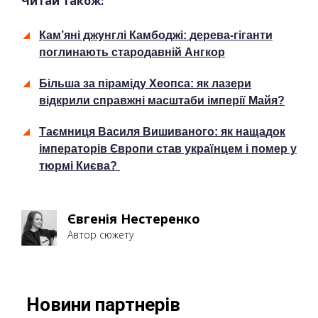
Читай також:
Кам’яні джунглі Камбоджі: дерева-гіганти
поглинають стародавній Ангкор
Більша за піраміду Хеопса: як лазери
відкрили справжні масштаби імперії Майя?
Таємниця Василя Вишиваного: як нащадок
імператорів Європи став українцем і помер у
тюрмі Києва?
Євгенія Нестеренко
Автор сюжету