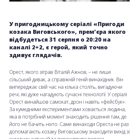
У пригодницькому серіалі «Пригоди
козака Виговського», прем’єра якого
відбудеться 31 серпня о 20:20 на
каналі 2+2, є герой, який точно
здивує глядачів.
Орест, якого зіграв Віталій Ажнов, – не лише
сільський дивак, а справжній геній-винахідник. Він
випереджає свій час на кілька століть, вигадуючи
речі, які дуже нагадують сучасні технології. У серіалі
Орест винайшов самокат, дрон і навіть «фейсбук».
За кумедними експериментами ховається людина,
яка в потрібний момент знаходить рішення там, де
його не бачить ніхто. Саме винаходи Ореста не раз
допомагають козаку Виговському знаходити вихід зі
складних ситуацій та перехитрити ворога.