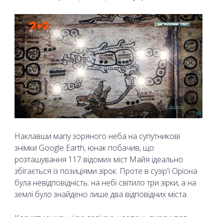
Наклавши мапу зоряного неба на супутникові
знімки Google Earth, юнак побачив, що
розташування 117 відомих міст Майя ідеально
збігається із позиціями зірок. Проте в сузір'ї Оріона
була невідповідність: на небі світило три зірки, а на
землі було знайдено лише два відповідних міста.