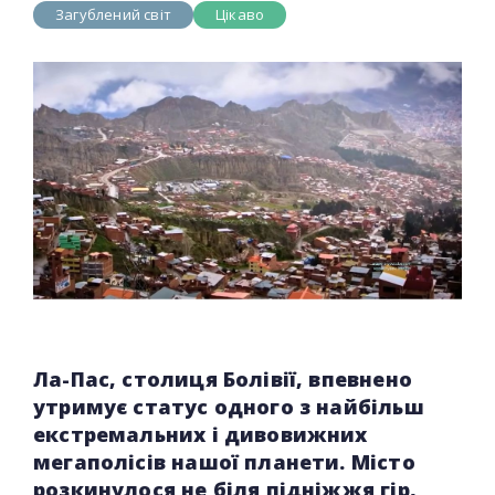
Загублений світ
Цікаво
Ла-Пас, столиця Болівії, впевнено
утримує статус одного з найбільш
екстремальних і дивовижних
мегаполісів нашої планети. Місто
розкинулося не біля підніжжя гір,