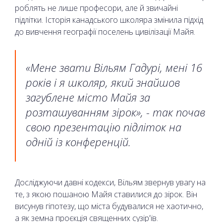
роблять не лише професори, але й звичайні
підлітки. Історія канадського школяра змінила підхід
до вивчення географії поселень цивілізації Майя.
«Мене звати Вільям Гадурі, мені 16
років і я школяр, який знайшов
загублене місто Майя за
розташуванням зірок», - так почав
свою презентацію підліток на
одній із конференцій.
Досліджуючи давні кодекси, Вільям звернув увагу на
те, з якою пошаною Майя ставилися до зірок. Він
висунув гіпотезу, що міста будувалися не хаотично,
а як земна проєкція священних сузір'їв.